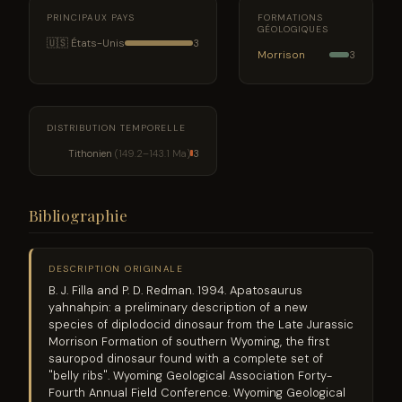
PRINCIPAUX PAYS
FORMATIONS
GÉOLOGIQUES
🇺🇸 États-Unis
3
Morrison
3
DISTRIBUTION TEMPORELLE
Tithonien
(149.2–143.1 Ma)
3
Bibliographie
DESCRIPTION ORIGINALE
B. J. Filla and P. D. Redman. 1994. Apatosaurus
yahnahpin: a preliminary description of a new
species of diplodocid dinosaur from the Late Jurassic
Morrison Formation of southern Wyoming, the first
sauropod dinosaur found with a complete set of
"belly ribs". Wyoming Geological Association Forty-
Fourth Annual Field Conference. Wyoming Geological