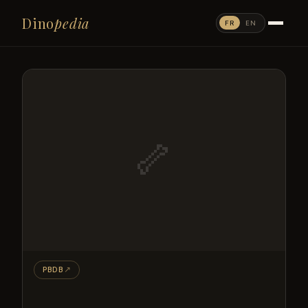
Dino
pedia
FR
EN
🦴
PBDB
↗