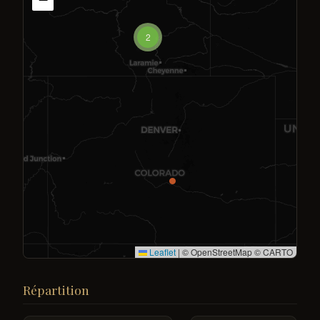
2
Leaflet
|
© OpenStreetMap © CARTO
Répartition