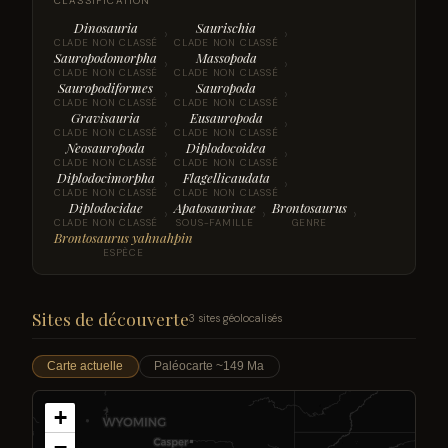
CLASSIFICATION
Dinosauria
Saurischia
›
›
CLADE NON CLASSÉ
CLADE NON CLASSÉ
Sauropodomorpha
Massopoda
›
›
CLADE NON CLASSÉ
CLADE NON CLASSÉ
Sauropodiformes
Sauropoda
›
›
CLADE NON CLASSÉ
CLADE NON CLASSÉ
Gravisauria
Eusauropoda
›
›
CLADE NON CLASSÉ
CLADE NON CLASSÉ
Neosauropoda
Diplodocoidea
›
›
CLADE NON CLASSÉ
CLADE NON CLASSÉ
Diplodocimorpha
Flagellicaudata
›
›
CLADE NON CLASSÉ
CLADE NON CLASSÉ
Diplodocidae
Apatosaurinae
Brontosaurus
›
›
›
CLADE NON CLASSÉ
SOUS-FAMILLE
GENRE
Brontosaurus yahnahpin
ESPÈCE
Sites de découverte
3 sites géolocalisés
Carte actuelle
Paléocarte ~149 Ma
+
−