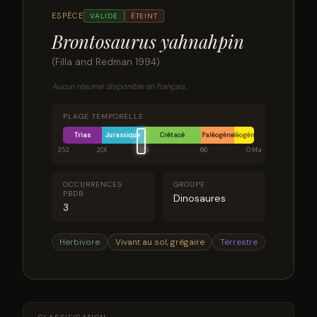
ESPÈCE
VALIDE
ÉTEINT
Brontosaurus yahnahpin
(Filla and Redman 1994)
Aucun résumé disponible en français.
PLAGE TEMPORELLE
Trias
Jurassique
Crétacé
Paléogène
Néogène
252
201
145
66
0 Ma
OCCURRENCES
GROUPE
PBDB
Dinosaures
3
Herbivore
Vivant au sol, grégaire
Terrestre