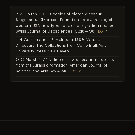
P. M. Galton. 2010. Species of plated dinosaur
Stegosaurus (Morrison Formation, Late Jurassic) of
western USA: new type species designation needed.
Swiss Journal of Geosciences 103:187-198
DOI ↗
J. H. Ostrom and J. S. McIntosh. 1999. Marsh's
Dinosaurs: The Collections from Como Bluff. Yale
University Press, New Haven
O. C. Marsh. 1877. Notice of new dinosaurian reptiles
from the Jurassic formation. American Journal of
Science and Arts 14:514-516
DOI ↗