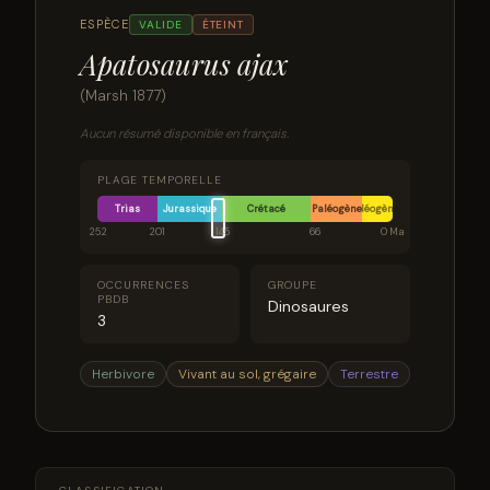
ESPÈCE
VALIDE
ÉTEINT
Apatosaurus ajax
(Marsh 1877)
Aucun résumé disponible en français.
PLAGE TEMPORELLE
Trias
Jurassique
Crétacé
Paléogène
Néogène
252
201
145
66
0 Ma
OCCURRENCES
GROUPE
PBDB
Dinosaures
3
Herbivore
Vivant au sol, grégaire
Terrestre