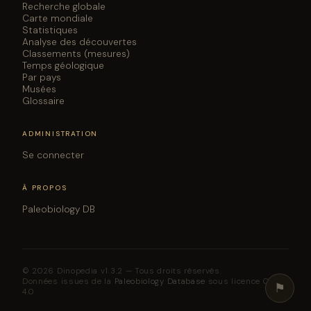
Recherche globale
Carte mondiale
Statistiques
Analyse des découvertes
Classements (mesures)
Temps géologique
Par pays
Musées
Glossaire
ADMINISTRATION
Se connecter
À PROPOS
Paleobiology DB
© 2026 Dinopedia v1.3.2 — Tous droits réservés.
Données issues de la
Paleobiology Database
sous licence CC BY
⚑
4.0