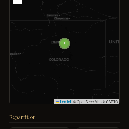
3
Leaflet
|
© OpenStreetMap © CARTO
Répartition