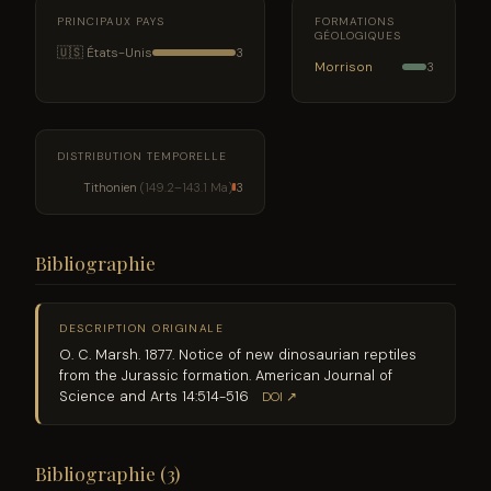
PRINCIPAUX PAYS
FORMATIONS
GÉOLOGIQUES
🇺🇸 États-Unis
3
Morrison
3
DISTRIBUTION TEMPORELLE
Tithonien
(149.2–143.1 Ma)
3
Bibliographie
DESCRIPTION ORIGINALE
O. C. Marsh. 1877. Notice of new dinosaurian reptiles
from the Jurassic formation. American Journal of
Science and Arts 14:514-516
DOI ↗
Bibliographie (3)