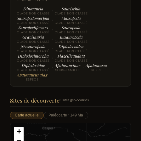
CLASSIFICATION
Dinosauria
Saurischia
›
›
CLADE NON CLASSÉ
CLADE NON CLASSÉ
Sauropodomorpha
Massopoda
›
›
CLADE NON CLASSÉ
CLADE NON CLASSÉ
Sauropodiformes
Sauropoda
›
›
CLADE NON CLASSÉ
CLADE NON CLASSÉ
Gravisauria
Eusauropoda
›
›
CLADE NON CLASSÉ
CLADE NON CLASSÉ
Neosauropoda
Diplodocoidea
›
›
CLADE NON CLASSÉ
CLADE NON CLASSÉ
Diplodocimorpha
Flagellicaudata
›
›
CLADE NON CLASSÉ
CLADE NON CLASSÉ
Diplodocidae
Apatosaurinae
Apatosaurus
›
›
›
CLADE NON CLASSÉ
SOUS-FAMILLE
GENRE
Apatosaurus ajax
ESPÈCE
Sites de découverte
3 sites géolocalisés
Carte actuelle
Paléocarte ~149 Ma
+
−