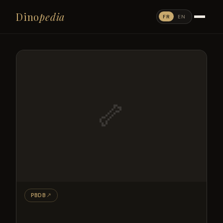
Dino
pedia
FR
EN
🦴
PBDB
↗