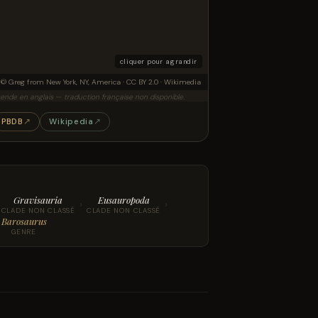
cliquer pour agrandir
uvenile Barosaurus, has since been reclassified as a specimen of Kaatedocus siberi.
© Greg from New York, NY, America · CC BY 2.0 · Wikimedia
ende en anglais — traduction française non disponible.
PBDB
↗
Wikipedia
↗
Gravisauria
Eusauropoda
›
›
CLADE NON CLASSÉ
CLADE NON CLASSÉ
Barosaurus
GENRE