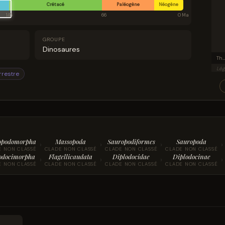
Crétacé
Paléogène
Néogène
145
66
0 Ma
GROUPE
Dinosaures
The official postcard (of the American Museum of Natural History) says this is a Barosaurus, and that "this unique freestanding mount is the only Barosaurus on view in the world". This was true until the installation of another Barosaurus specimen at the Royal Ontario Museum. The adult specimen pictured is AMNH 6341, classified as Barosaurus lentus. The juvenile specimen (AMNH 7530), originally classified as a j
Lég
rrestre
opodomorpha
Massopoda
Sauropodiformes
Sauropoda
›
›
›
›
E NON CLASSÉ
CLADE NON CLASSÉ
CLADE NON CLASSÉ
CLADE NON CLASSÉ
odocimorpha
Flagellicaudata
Diplodocidae
Diplodocinae
›
›
›
›
E NON CLASSÉ
CLADE NON CLASSÉ
CLADE NON CLASSÉ
CLADE NON CLASSÉ