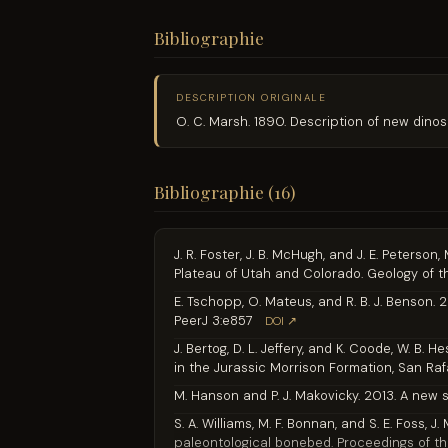
Bibliographie
DESCRIPTION ORIGINALE
O. C. Marsh. 1890. Description of new dinos
Bibliographie (16)
J. R. Foster, J. B. McHugh, and J. E. Peters
Plateau of Utah and Colorado. Geology of 
E. Tschopp, O. Mateus, and R. B. J. Benson.
PeerJ 3:e857
DOI ↗
J. Bertog, D. L. Jeffery, and K. Coode, W. B.
in the Jurassic Morrison Formation, San Rafa
M. Hanson and P. J. Makovicky. 2013. A new s
S. A. Williams, M. F. Bonnan, and S. E. Foss,
paleontological bonebed. Proceedings of t