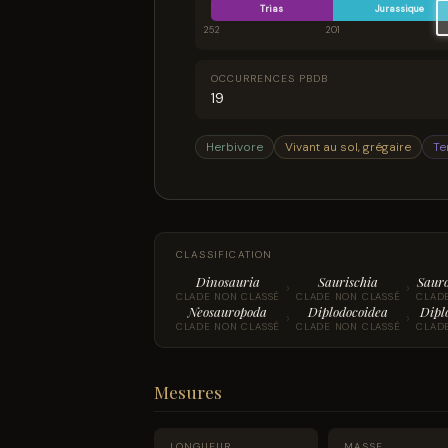
Trias
Jurassique
252
201
OCCURRENCES PBDB
19
Herbivore
Vivant au sol, grégaire
Te
CLASSIFICATION
Dinosauria
Saurischia
Saur
›
›
CLADE NON CLASSÉ
CLADE NON CLASSÉ
CLAD
Neosauropoda
Diplodocoidea
Dipl
›
›
CLADE NON CLASSÉ
CLADE NON CLASSÉ
CLAD
Mesures
LONGUEUR
MASSE