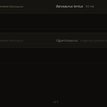
Barosaurus lentus
entered
Barosaurus
155 Ma
Gigantosaurus
entered
Barosaurus
subjective synonym 
1 / 1