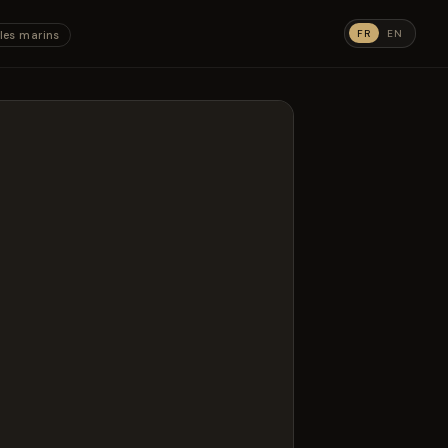
FR
EN
les marins