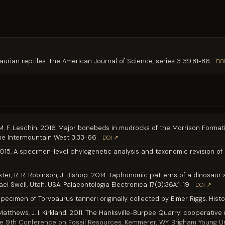
aurian reptiles. The American Journal of Science, series 3 39:81-86
DO
on, M. F. Leschin. 2016. Major bonebeds in mudrocks of the Morrison Form
the Intermountain West 3:33-66
DOI ↗
 2015. A specimen-level phylogenetic analysis and taxonomic revision o
 Hester, R. R. Robinson, J. Bishop. 2014. Taphonomic patterns of a dinosa
el Swell, Utah, USA. Palaeontologia Electronica 17(3):36A:1-19
DOI ↗
pecimen of Torvoaurus tanneri originally collected by Elmer Riggs. Histo
 J. Matthews, J. I. Kirkland. 2011. The Hanksville-Burpee Quarry: coopera
he 9th Conference on Fossil Resources, Kemmerer, WY. Brigham Young Un