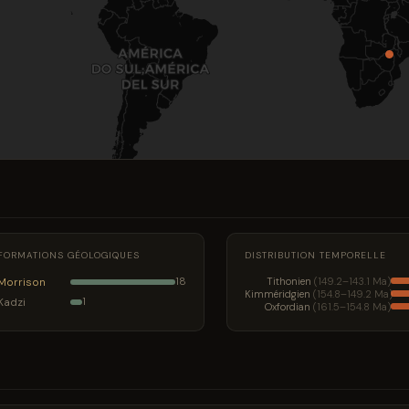
FORMATIONS GÉOLOGIQUES
DISTRIBUTION TEMPORELLE
Morrison
Tithonien
(149.2–143.1 Ma)
18
Kimméridgien
(154.8–149.2 Ma)
Kadzi
1
Oxfordian
(161.5–154.8 Ma)