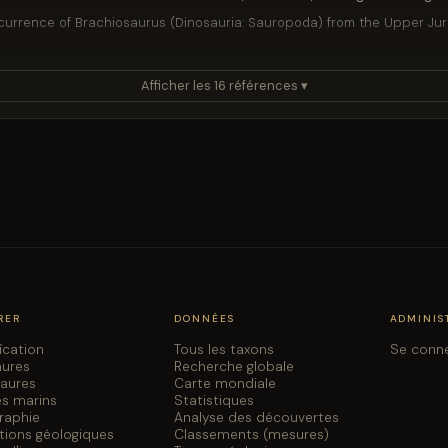
occurrence of Brachiosaurus (Dinosauria: Sauropoda) from the Upper Ju
s of the vertebrate fauna of the Morrison Formation (Upper Jurassic), Ro
Afficher les 16 références ▾
etin 23:1-95
h's Dinosaurs: The Collections from Como Bluff. Yale University Press, N
igraphy of dinosaurs in the Upper Jurassic Morrison Formation of the Wes
us Publication 99-1:77-114
 Ranch Dinosaur Locality, Thermopolis, Wyoming. Preliminary flora and fa
he Morrison Formation (Upper Jurassic), Black Hills, South Dakota and Wy
rassic dinosaur localities in the Morrison Formation of northeastern Wyo
eological Association Guidebook 44:115-126
RER
DONNÉES
ADMINIS
y (Morrison Formation, Late Jurassic), Colorado, with emphasis on the o
fication
Tous les taxons
Se conn
aures
Recherche globale
pod dinosaurs from the central Zambezi Valley, Zimbabwe, and the age of
saures
Carte mondiale
es marins
Statistiques
graphie
Analyse des découvertes
 1934. Natural History 36:2-15
tions géologiques
Classements (mesures)