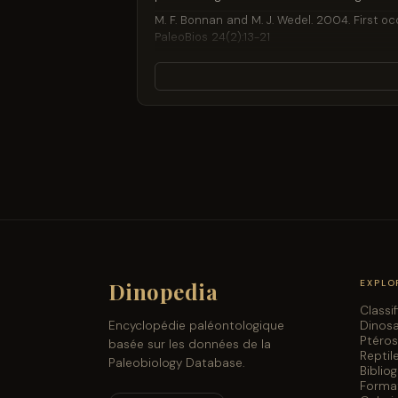
M. F. Bonnan and M. J. Wedel. 2004. First 
PaleoBios 24(2):13-21
J. R. Foster. 2003. Paleoecological analysi
Museum of Natural History and Science Bull
J. H. Ostrom and J. S. McIntosh. 1999. Mars
C. E. Turner and F. Peterson. 1999. Biostrat
in Utah, Utah Geological Survey Miscellaneo
C. A. Bjoraker-Naus. 1997. The Warm Springs
Paleontology 17(3):32A
J. R. Foster. 1996. Sauropod dinosaurs of t
of Wyoming 31(1):1-25
J. R. Foster and J. E. Martin. 1994. Late Ju
Fourth Annual Field Conference. Wyoming G
Dinopedia
EXPLO
B. Britt. 1991. Theropods of Dry Mesa Quarr
Classi
Geology Studies 37:1-72
Dinos
Encyclopédie paléontologique
M. A. Raath and J. S. McIntosh. 1987. Sauro
Ptéro
basée sur les données de la
of Geology 90(2):107-119
Reptil
Paleobiology Database.
Biblio
B. Brown. 1935. Sinclair Dinosaur Expedition,
Forma