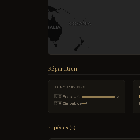
Répartition
PRINCIPAUX PAYS
🇺🇸 États-Unis
18
🇿🇼 Zimbabwe
1
Espèces (2)