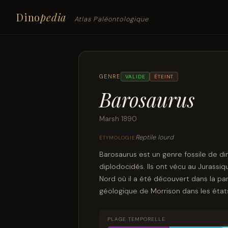
Dino
pedia
Atlas Paléontologique
GENRE
VALIDE
ÉTEINT
Barosaurus
Marsh 1890
Reptile lourd
ÉTYMOLOGIE
Barosaurus est un genre fossile de d
diplodocidés. Ils ont vécu au Jurassiq
Nord où il a été découvert dans la p
géologique de Morrison dans les états
PLAGE TEMPORELLE