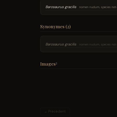
Barosaurus gracilis
nomen nudum, species not 
Synonymes (2)
Barosaurus gracilis
nomen nudum, species not 
Images
3
← Précédent