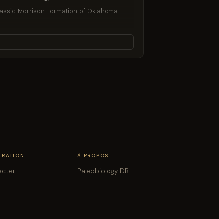
rassic Morrison Formation of Oklahoma.
cky Mountain region, U.S.A. New Mexico
ew Haven
tern Interior, U.S.A. Vertebrate Paleontology
una analysis. Journal of Vertebrate
oming. Contributions to Geology, University
ming. Wyoming Geological Association Forty-
TRATION
À PROPOS
steology of Torvosaurus tanneri. BYU
ecter
Paleobiology DB
 the Kadzi Formation. South African Journal