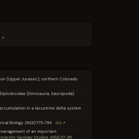
I ↗
ation (Upper Jurassic), northern Colorado
f Diplodocidae (Dinosauria, Sauropoda).
ur accumulation in a lacustrine delta system
rical Biology 26(6):775-784
DOI ↗
tive management of an important
iversity Geology Studies 49(A):37-38