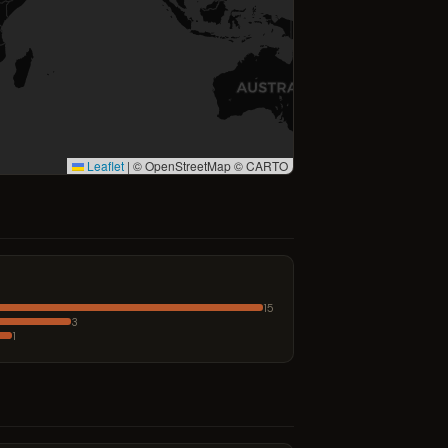
Leaflet
|
© OpenStreetMap © CARTO
15
3
1