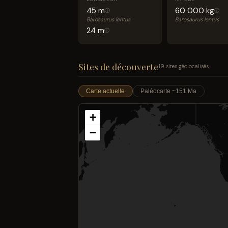
45 m
60 000 kg
ⓘ
ⓘ
Barosaurus lentus
Barosaurus lentus
24 m
ⓘ
Sites de découverte
19 sites géolocalisés
Carte actuelle
Paléocarte ~151 Ma
+
−