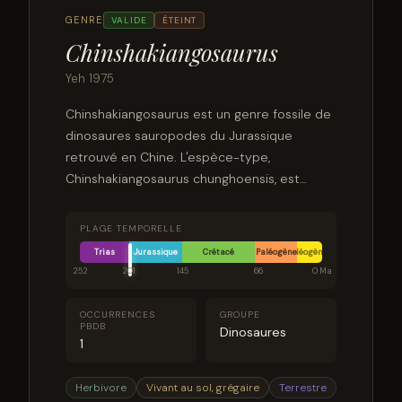
GENRE
VALIDE
ÉTEINT
Chinshakiangosaurus
Yeh 1975
Chinshakiangosaurus est un genre fossile de
dinosaures sauropodes du Jurassique
retrouvé en Chine. L'espèce-type,
Chinshakiangosaurus chunghoensis, est
décrite par Dong Zhiming en 1992. Elle est
basée sur l'holotype IVPP V14474, constitué
PLAGE TEMPORELLE
de la partie gauche de la mandibule, de
Trias
Jurassique
Crétacé
Paléogène
Néogène
dents, d'une vertèbre cervicale, de plusieurs
252
201
145
66
0 Ma
vertèbres caudales et dorsales, des deux
scapulae, d'os du pelvis et de parties de
OCCURRENCES
GROUPE
PBDB
membres postérieurs. Sa taille est estimée
Dinosaures
1
à environ 12 à 13 mètres.
Herbivore
Vivant au sol, grégaire
Terrestre