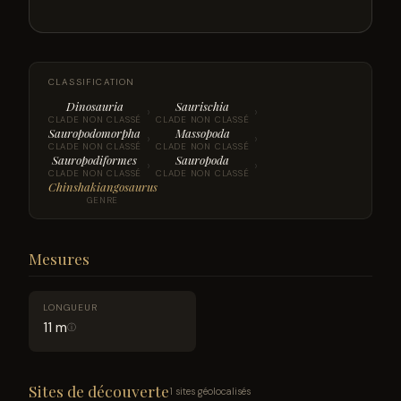
CLASSIFICATION
Dinosauria
Saurischia
›
›
CLADE NON CLASSÉ
CLADE NON CLASSÉ
Sauropodomorpha
Massopoda
›
›
CLADE NON CLASSÉ
CLADE NON CLASSÉ
Sauropodiformes
Sauropoda
›
›
CLADE NON CLASSÉ
CLADE NON CLASSÉ
Chinshakiangosaurus
GENRE
Mesures
LONGUEUR
11 m
ⓘ
Sites de découverte
1 sites géolocalisés