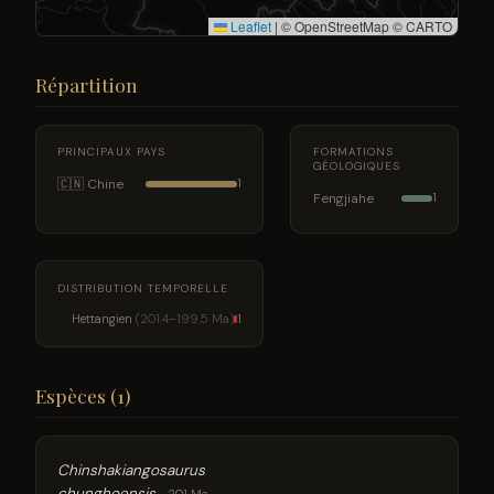
Leaflet
|
© OpenStreetMap © CARTO
Répartition
PRINCIPAUX PAYS
FORMATIONS
GÉOLOGIQUES
🇨🇳 Chine
1
Fengjiahe
1
DISTRIBUTION TEMPORELLE
Hettangien
(201.4–199.5 Ma)
1
Espèces (1)
Chinshakiangosaurus
chunghoensis