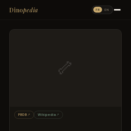
Dino
pedia
FR
EN
🦴
PBDB
↗
Wikipedia
↗