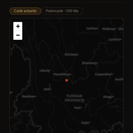
Carte actuelle
Paléocarte ~200 Ma
+
−