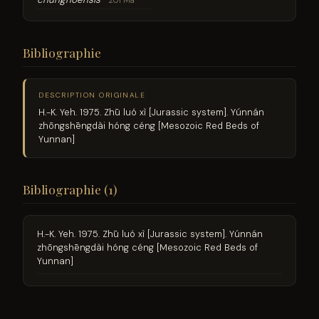
201 Ma
Bibliographie
DESCRIPTION ORIGINALE
H.-K. Yeh. 1975. Zhū luó xì [Jurassic system]. Yúnnán
zhōngshēngdài hóng céng [Mesozoic Red Beds of
Yunnan]
Bibliographie (1)
H.-K. Yeh. 1975. Zhū luó xì [Jurassic system]. Yúnnán
zhōngshēngdài hóng céng [Mesozoic Red Beds of
Yunnan]