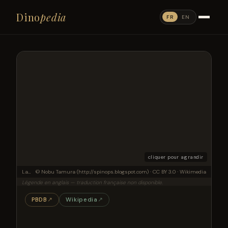
Dino
pedia
FR
EN
cliquer pour agrandir
Lamplughsaura dharmarasensis, a basal sauropodomorph from the Lower Jurassic of India, after description by T.S. Kutty et al., 2007, pencil drawing, digital coloring
© Nobu Tamura (http://spinops.blogspot.com) · CC BY 3.0 · Wikimedia
Légende en anglais — traduction française non disponible.
PBDB
↗
Wikipedia
↗