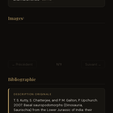
Images
1
← Précédent
Suivant →
1 / 1
Bibliographie
DESCRIPTION ORIGINALE
T. S. Kutty, S. Chatterjee, and P. M. Galton, P. Upchurch.
2007. Basal sauropodomorphs (Dinosauria,
Saurischia) from the Lower Jurassic of India: their