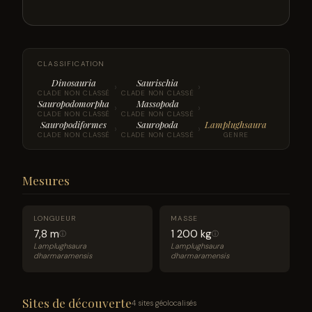
CLASSIFICATION
Dinosauria
Saurischia
›
›
CLADE NON CLASSÉ
CLADE NON CLASSÉ
Sauropodomorpha
Massopoda
›
›
CLADE NON CLASSÉ
CLADE NON CLASSÉ
Sauropodiformes
Sauropoda
Lamplughsaura
›
›
CLADE NON CLASSÉ
CLADE NON CLASSÉ
GENRE
Mesures
LONGUEUR
MASSE
7,8 m
1 200 kg
ⓘ
ⓘ
Lamplughsaura
Lamplughsaura
dharmaramensis
dharmaramensis
Sites de découverte
4 sites géolocalisés