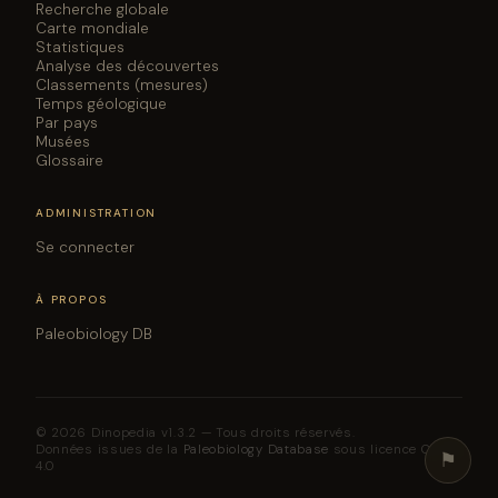
Recherche globale
Carte mondiale
Statistiques
Analyse des découvertes
Classements (mesures)
Temps géologique
Par pays
Musées
Glossaire
ADMINISTRATION
Se connecter
À PROPOS
Paleobiology DB
© 2026 Dinopedia v1.3.2 — Tous droits réservés.
Données issues de la
Paleobiology Database
sous licence CC BY
⚑
4.0