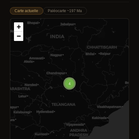
Carte actuelle
Paléocarte ~197 Ma
+
−
4