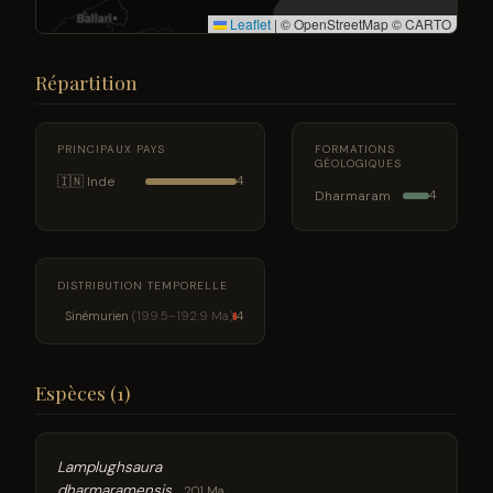
Leaflet
|
© OpenStreetMap © CARTO
Répartition
PRINCIPAUX PAYS
FORMATIONS
GÉOLOGIQUES
🇮🇳 Inde
4
Dharmaram
4
DISTRIBUTION TEMPORELLE
Sinémurien
(199.5–192.9 Ma)
4
Espèces (1)
Lamplughsaura
dharmaramensis
201 Ma