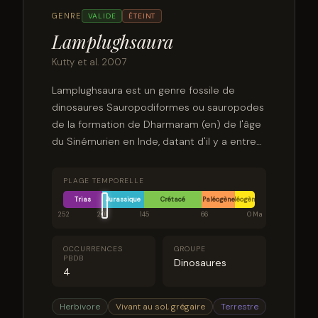
GENRE
VALIDE
ÉTEINT
Lamplughsaura
Kutty et al. 2007
Lamplughsaura est un genre fossile de
dinosaures Sauropodiformes ou sauropodes
de la formation de Dharmaram (en) de l'âge
du Sinémurien en Inde, datant d'il y a entre
196 et 190 Ma. Le type et la seule espèce
est Lamplughsaura dharmaramensis.
PLAGE TEMPORELLE
Trias
Jurassique
Crétacé
Paléogène
Néogène
252
201
145
66
0 Ma
OCCURRENCES
GROUPE
PBDB
Dinosaures
4
Herbivore
Vivant au sol, grégaire
Terrestre