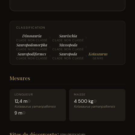
CLASSIFICATION
Dinosauria
Saurischia
›
›
CLADE NON CLASSÉ
CLADE NON CLASSÉ
Sauropodomorpha
Massopoda
›
›
CLADE NON CLASSÉ
CLADE NON CLASSÉ
Sauropodiformes
Sauropoda
Kotasaurus
›
›
CLADE NON CLASSÉ
CLADE NON CLASSÉ
GENRE
Mesures
LONGUEUR
MASSE
12,4 m
4 500 kg
ⓘ
ⓘ
Kotasaurus yamanpalliensis
Kotasaurus yamanpalliensis
9 m
ⓘ
Sites de découverte
2 sites géolocalisés