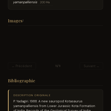
yamanpalliensis
200 Ma
Images
1
← Précédent
Suivant →
1 / 1
Bibliographie
DESCRIPTION ORIGINALE
P. Yadagiri. 1988. A new sauropod Kotasaurus
yamanpalliensis from Lower Jurassic Kota Formation
of India. Records of the Geological Survey of India