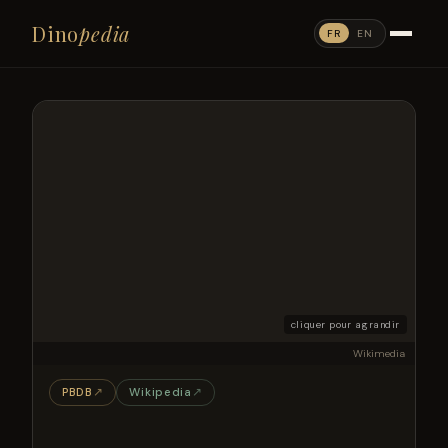
Dino
pedia
FR
EN
cliquer pour agrandir
Wikimedia
PBDB
↗
Wikipedia
↗