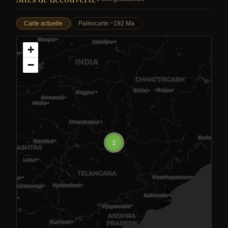
Carte actuelle
Paléocarte ~192 Ma
+
−
2