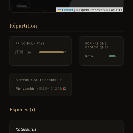
Leaflet
|
© OpenStreetMap © CARTO
Répartition
PRINCIPAUX PAYS
FORMATIONS
GÉOLOGIQUES
🇮🇳 Inde
2
Kota
2
DISTRIBUTION TEMPORELLE
Pliensbachien
(192.9–184.2 Ma)
2
Espèces (1)
Kotasaurus