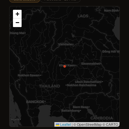
+
−
Leaflet
|
© OpenStreetMap © CARTO