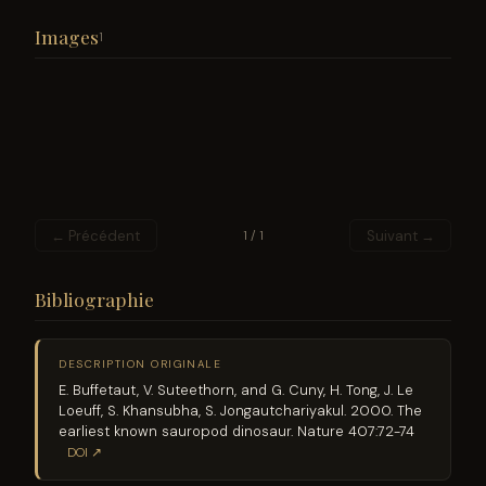
Images
1
← Précédent
Suivant →
1 / 1
Bibliographie
DESCRIPTION ORIGINALE
E. Buffetaut, V. Suteethorn, and G. Cuny, H. Tong, J. Le
Loeuff, S. Khansubha, S. Jongautchariyakul. 2000. The
earliest known sauropod dinosaur. Nature 407:72-74
DOI ↗