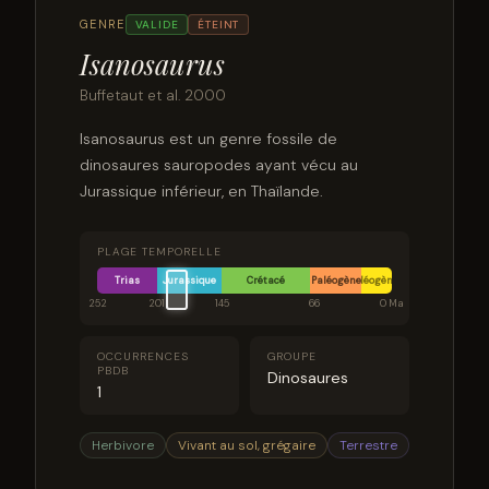
GENRE
VALIDE
ÉTEINT
Isanosaurus
Buffetaut et al. 2000
Isanosaurus est un genre fossile de
dinosaures sauropodes ayant vécu au
Jurassique inférieur, en Thaïlande.
PLAGE TEMPORELLE
Trias
Jurassique
Crétacé
Paléogène
Néogène
252
201
145
66
0 Ma
OCCURRENCES
GROUPE
PBDB
Dinosaures
1
Herbivore
Vivant au sol, grégaire
Terrestre