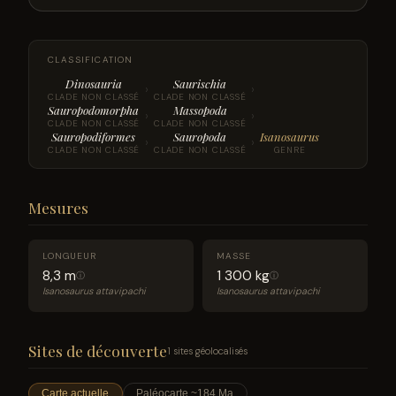
CLASSIFICATION
Dinosauria
Saurischia
›
›
CLADE NON CLASSÉ
CLADE NON CLASSÉ
Sauropodomorpha
Massopoda
›
›
CLADE NON CLASSÉ
CLADE NON CLASSÉ
Sauropodiformes
Sauropoda
Isanosaurus
›
›
CLADE NON CLASSÉ
CLADE NON CLASSÉ
GENRE
Mesures
LONGUEUR
MASSE
8,3 m
1 300 kg
ⓘ
ⓘ
Isanosaurus attavipachi
Isanosaurus attavipachi
Sites de découverte
1 sites géolocalisés
Carte actuelle
Paléocarte ~184 Ma