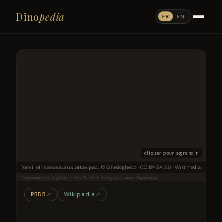
Dino
pedia
FR
EN
cliquer pour agrandir
fossil of Isanosaurus attavipachi, an extinct sauropod
© Ghedoghedo · CC BY-SA 3.0 · Wikimedia
Légende en anglais — traduction française non disponible.
PBDB
↗
Wikipedia
↗