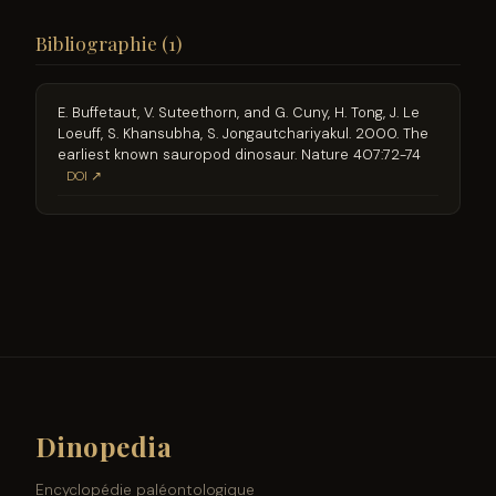
Bibliographie (1)
E. Buffetaut, V. Suteethorn, and G. Cuny, H. Tong, J. Le
Loeuff, S. Khansubha, S. Jongautchariyakul. 2000. The
earliest known sauropod dinosaur. Nature 407:72-74
DOI ↗
Dinopedia
Encyclopédie paléontologique