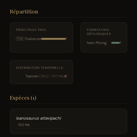
Répartition
PRINCIPAUX PAYS
FORMATIONS
GÉOLOGIQUES
🇹🇭 Thaïlande
1
Nam Phong
1
DISTRIBUTION TEMPORELLE
Toarcien
(184.2–174.7 Ma)
1
Espèces (1)
Isanosaurus attavipachi
193 Ma