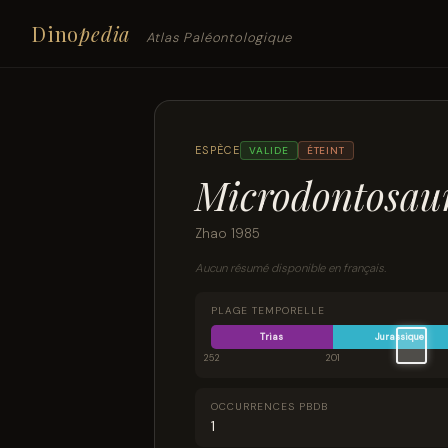
Dino
pedia
Atlas Paléontologique
ESPÈCE
VALIDE
ÉTEINT
Microdontosaur
Zhao 1985
Aucun résumé disponible en français.
PLAGE TEMPORELLE
Trias
Jurassique
252
201
OCCURRENCES PBDB
1