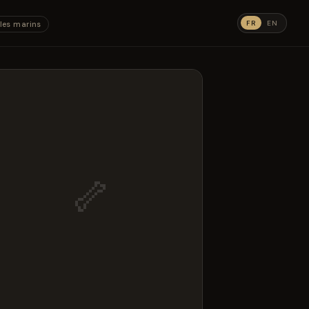
FR
EN
les marins
🦴