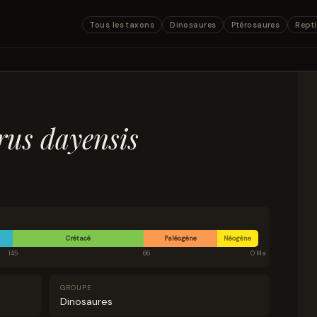
Tous les taxons
Dinosaures
Ptérosaures
Repti
us dayensis
Crétacé
Paléogène
Néogène
145
66
0 Ma
GROUPE
Dinosaures