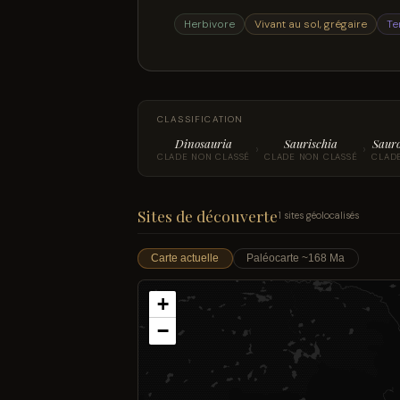
Herbivore
Vivant au sol, grégaire
Te
CLASSIFICATION
Dinosauria
Saurischia
Saur
›
›
CLADE NON CLASSÉ
CLADE NON CLASSÉ
CLAD
Sites de découverte
1 sites géolocalisés
Carte actuelle
Paléocarte ~168 Ma
+
−