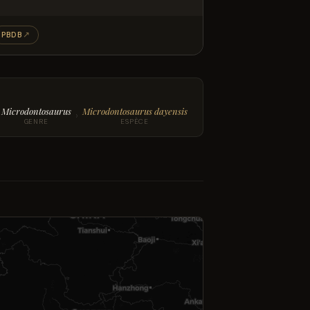
PBDB
↗
Microdontosaurus
Microdontosaurus dayensis
›
GENRE
ESPÈCE