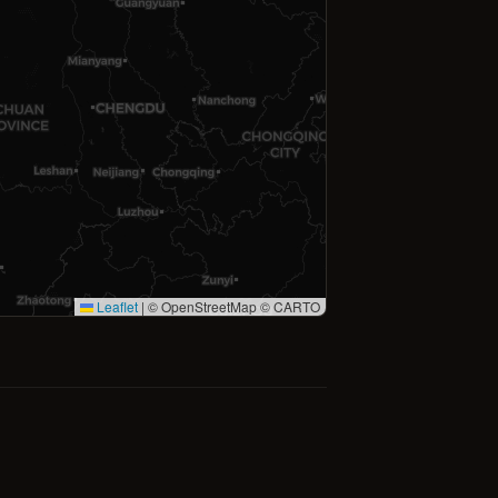
Leaflet
|
© OpenStreetMap © CARTO