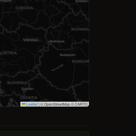
Leaflet
|
© OpenStreetMap © CARTO