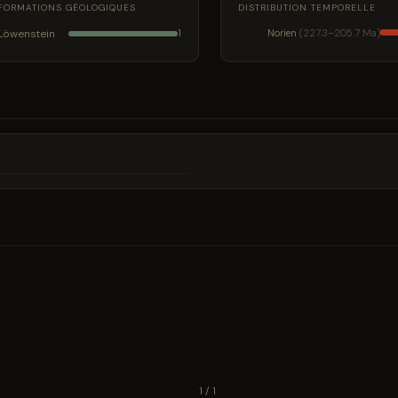
FORMATIONS GÉOLOGIQUES
DISTRIBUTION TEMPORELLE
Löwenstein
Norien
(227.3–205.7 Ma)
1
1 / 1