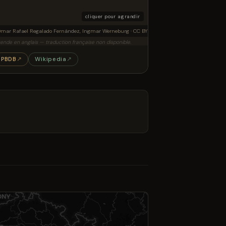
cliquer pour agrandir
onstruction of Tuebingosaurus maierfritzorum gen. et sp. nov. as a quadruped dinosaur, usin
mar Rafael Regalado Fernández, Ingmar Werneburg · CC BY 4.0 · Wikimedia
ende en anglais — traduction française non disponible.
PBDB
↗
Wikipedia
↗