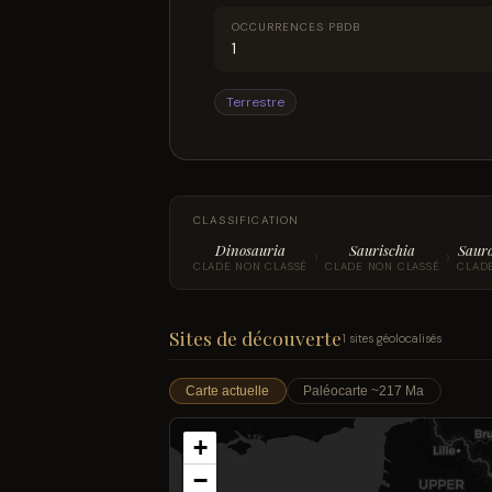
OCCURRENCES PBDB
1
Terrestre
CLASSIFICATION
Dinosauria
Saurischia
Saur
›
›
CLADE NON CLASSÉ
CLADE NON CLASSÉ
CLAD
Sites de découverte
1 sites géolocalisés
Carte actuelle
Paléocarte ~217 Ma
+
−