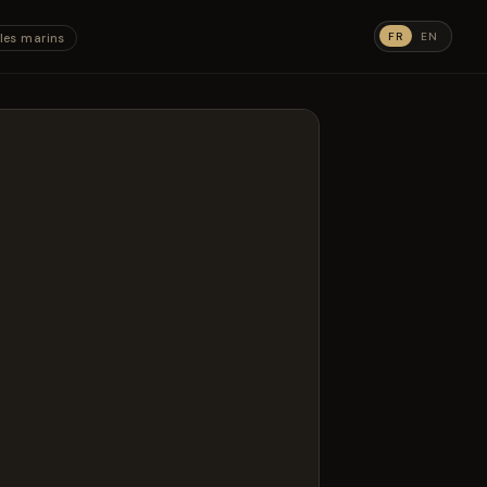
FR
EN
les marins