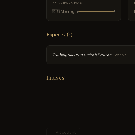
PRINCIPAUX PAYS
🇩🇪 Allemagne
1
Espèces (1)
Tuebingosaurus maierfritzorum
227 Ma
Images
1
← Précédent