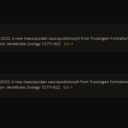
g. 2022. A new massopodan sauropodomorph from Trossingen Formation 
tion. Vertebrate Zoology 72:771-822
DOI ↗
g. 2022. A new massopodan sauropodomorph from Trossingen Formation 
ion. Vertebrate Zoology 72:771-822
DOI ↗