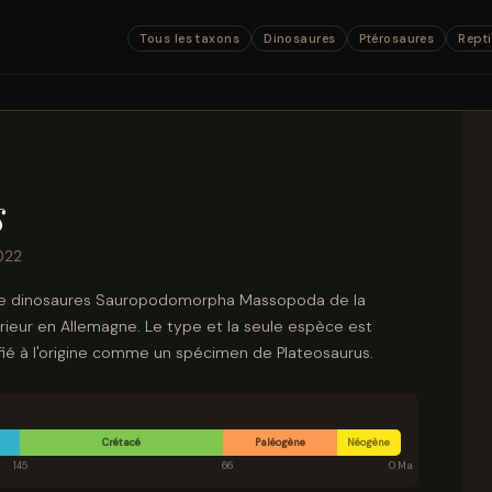
Tous les taxons
Dinosaures
Ptérosaures
Repti
s
022
 de dinosaures Sauropodomorpha Massopoda de la
rieur en Allemagne. Le type et la seule espèce est
fié à l'origine comme un spécimen de Plateosaurus.
Crétacé
Paléogène
Néogène
145
66
0 Ma