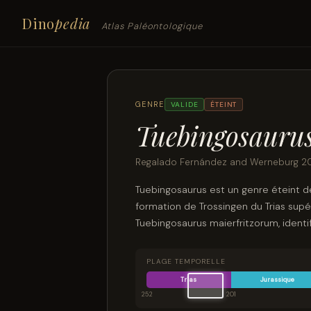
Dino
pedia
Atlas Paléontologique
GENRE
VALIDE
ÉTEINT
Tuebingosauru
Regalado Fernández and Werneburg 2
Tuebingosaurus est un genre éteint
formation de Trossingen du Trias supé
Tuebingosaurus maierfritzorum, identi
PLAGE TEMPORELLE
Trias
Jurassique
252
201