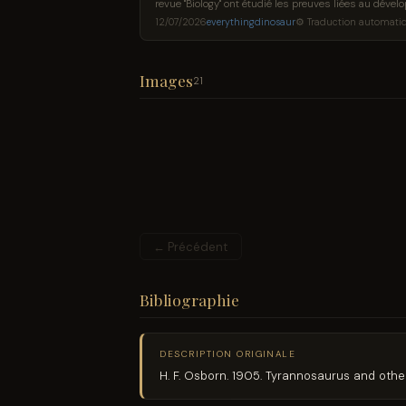
revue "Biology" ont étudié les preuves liées au dév
produisaient des nouveau-nés relativement petits p
12/07/2026
everythingdinosaur
⚙ Traduction automati
Images
21
← Précédent
Bibliographie
DESCRIPTION ORIGINALE
H. F. Osborn. 1905. Tyrannosaurus and othe