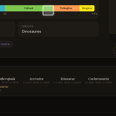
 vécu jusqu'à l'extinction survenue à la limite Crétacé-
Crétacé
Paléogène
Néogène
145
66
0 Ma
GROUPE
Dinosaures
rrestre
otheropoda
Averostra
Tetanurae
Coelurosauria
›
›
›
›
E NON CLASSÉ
CLADE NON CLASSÉ
CLADE NON CLASSÉ
CLADE NON CLASSÉ
aurus
E