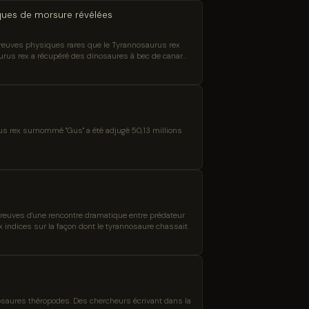
ques de morsure révélées
preuves physiques rares que le Tyrannosaurus rex
urus rex a récupéré des dinosaures à bec de canard
urus rex surnommé "Gus" a été adjugé 50,13 millions
preuves d'une rencontre dramatique entre prédateur
 indices sur la façon dont le tyrannosaure chassait.
osaures théropodes. Des chercheurs écrivant dans la