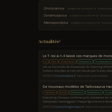
Dinotyrannus
subjective synonym of
Tyrannosau
Dynamosaurus
subjective synonym of
Tyrannos
Manospondylus
subjective synonym of
Tyranno
Actualités
6
Le T. rex a-t-il laissé ces marques de mors
os
dent
alimentation
Dinosauria
Tyrannosaurus
Les os fossilisés de dinosaures du Wyoming offrent
millions d’années et n’en ont trouvé que 12 avec d’é
05/08/2026
sciencedaily
⚙ Traduction automatique
De nouveaux modèles de Tarbosaurus Haol
mâchoire
écaille
Dinosauria
Tarbosaurus
Tyran
Everything Dinosaur confirme qu'ils stockeront les
théropodes Haolonggood. Chaque figurine est à l'éch
nouveaux modèles de dinosaures Haolonggood Tarbo
30/07/2026
everythingdinosaur
⚙ Traduction automati