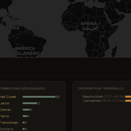
FORMATIONS GÉOLOGIQUES
DISTRIBUTION TEMPORELLE
Hell Creek
Maastrichtien
(72.2–66 Ma)
49
Campanien
(83.6–72.2 Ma)
Lance
12
Denver
6
Ferris
4
Frenchman
2
Scollard
2