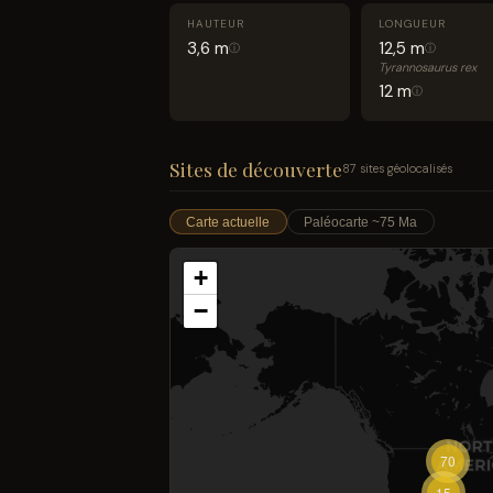
HAUTEUR
LONGUEUR
3,6 m
12,5 m
ⓘ
ⓘ
Tyrannosaurus rex
12 m
ⓘ
Sites de découverte
87 sites géolocalisés
Carte actuelle
Paléocarte ~75 Ma
+
−
70
15