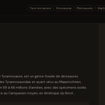
Tous les taxons
Dinosaures
Ptérosaures
Repti
yrannosaure, est un genre fossile de dinosaures
des Tyrannosauridae et ayant vécu au Maastrichtien,
ron 69 à 66 millions d'années, avec des spécimens isolés
eure au Campanien moyen, en Amérique du Nord.
en « T. rex », dont l'étymologie du nom signifie « roi des
élèbres espèces de dinosaures. Tyrannosaurus fut l'un des