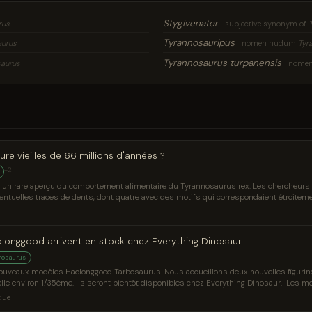
Stygivenator
rus
subjective synonym of
Tyrannosauripus
aurus
nomen nudum
Tyr
Tyrannosaurus turpanensis
saurus
nomen 
ure vieilles de 66 millions d'années ?
+2
 un rare aperçu du comportement alimentaire du Tyrannosaurus rex. Les chercheurs
ventuelles traces de dents, dont quatre avec des motifs qui correspondaient étroiteme
onggood arrivent en stock chez Everything Dinosaur
nosaurus
 nouveaux modèles Haolonggood Tarbosaurus. Nous accueillons deux nouvelles figurine
elle environ 1/35ème. Ils seront bientôt disponibles chez Everything Dinosaur. Les m
saurus bataar. Yang Lin
que