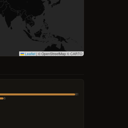
Leaflet
|
© OpenStreetMap © CARTO
81
6