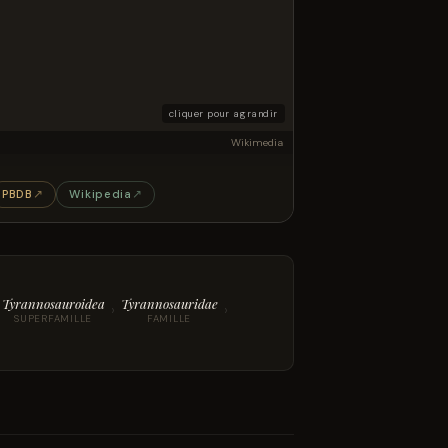
cliquer pour agrandir
Wikimedia
PBDB
↗
Wikipedia
↗
Tyrannosauroidea
Tyrannosauridae
›
›
SUPERFAMILLE
FAMILLE