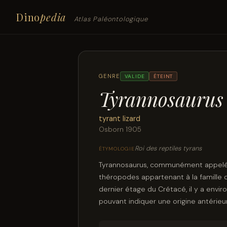
Dino
pedia
Atlas Paléontologique
GENRE
VALIDE
ÉTEINT
Tyrannosaurus
tyrant lizard
Osborn 1905
Roi des reptiles tyrans
ÉTYMOLOGIE
Tyrannosaurus, communément appelé T
théropodes appartenant à la famille 
dernier étage du Crétacé, il y a envi
pouvant indiquer une origine antéri
Tyrannosaurus rex, couramment abrégé 
lézards tyrans », est l'une des plus c