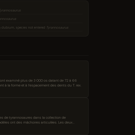
Tyrannosaurus
annosaurus
dubium, species not entered
Tyrannosaurus
 ont examiné plus de 3 000 os datant de 72 à 66
nt à la forme et à l’espacement des dents du T. rex.
s de tyrannosaures dans la collection de
odèles ont des mâchoires articulées. Les deux