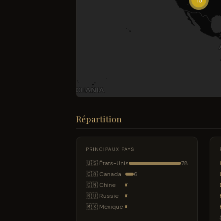
Répartition
PRINCIPAUX PAYS
🇺🇸 États-Unis
78
🇨🇦 Canada
6
🇨🇳 Chine
1
🇷🇺 Russie
1
🇲🇽 Mexique
1