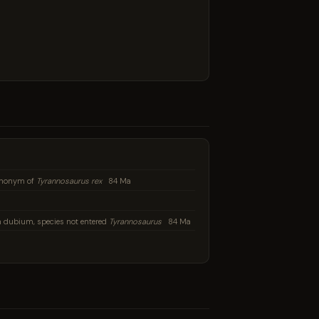
ynonym of
Tyrannosaurus rex
84 Ma
dubium, species not entered
Tyrannosaurus
84 Ma