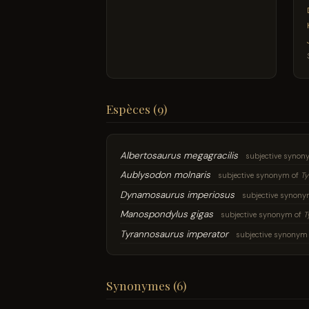
Espèces (9)
Albertosaurus megagracilis
subjective synon
Aublysodon molnaris
subjective synonym of
Ty
Dynamosaurus imperiosus
subjective synony
Manospondylus gigas
subjective synonym of
T
Tyrannosaurus imperator
subjective synonym
Synonymes (6)