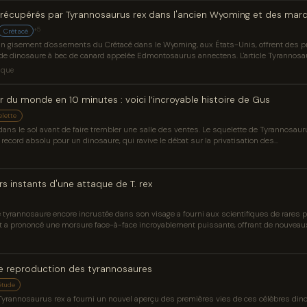
récupérés par Tyrannosaurus rex dans l'ancien Wyoming et des mar
+5
Crétacé
d'un gisement d'ossements du Crétacé dans le Wyoming, aux États-Unis, offrent des 
 de dinosaure à bec de canard appelée Edmontosaurus annectens. L'article Tyrannosa
orsure révèlent est apparu en premier sur Sci.News : Breaking Science News.
ique
er du monde en 10 minutes : voici l’incroyable histoire de Gus
elette
 dans le sol avant de faire trembler une salle des ventes. Le squelette de Tyrannosa
record absolu pour un dinosaure, qui ravive le débat sur la privatisation des...
rs instants d'une attaque de T. rex
tyrannosaure encore incrustée dans son visage a fourni aux scientifiques de rares 
ant a prononcé une morsure face-à-face incroyablement puissante, offrant de nouveaux
de reproduction des tyrannosaures
étude
rannosaurus rex a fourni un nouvel aperçu des premières vies de ces célèbres din