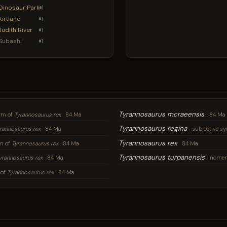
Dinosaur Park
1
Kirtland
1
Judith River
1
Subashi
1
Tyrannosaurus mcraeensis
ym of
Tyrannosaurus rex
84 Ma
84 Ma
Tyrannosaurus regina
rannosaurus rex
84 Ma
subjective s
Tyrannosaurus rex
m of
Tyrannosaurus rex
84 Ma
84 Ma
Tyrannosaurus turpanensis
yrannosaurus rex
84 Ma
nomen 
 of
Tyrannosaurus rex
84 Ma