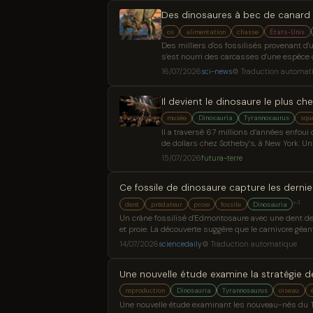
Des dinosaures à bec de canard 
os
alimentation
chasse
États-Unis
Des milliers d'os fossilisés provenant 
s'est nourri des carcasses d'une espèce
dans l'ancien Wyoming, les marques de m
16/07/2026
sci-news
⚙ Traduction automat
Il devient le dinosaure le plus ch
musée
Dinosauria
Tyrannosaurus
squ
Il a traversé 67 millions d’années enfoui
de dollars chez Sotheby’s, à New York. Un 
15/07/2026
futura-terre
Ce fossile de dinosaure capture les dernie
+4
dent
prédateur
proie
fossile
Dinosauria
Un crâne fossilisé d'Edmontosaure avec une dent de 
et proie. La découverte suggère que le carnivore gé
14/07/2026
sciencedaily
⚙ Traduction automatique
Une nouvelle étude examine la stratégie 
reproduction
Dinosauria
Tyrannosaurus
oiseau
Une nouvelle étude examinant les nouveau-nés du Ty