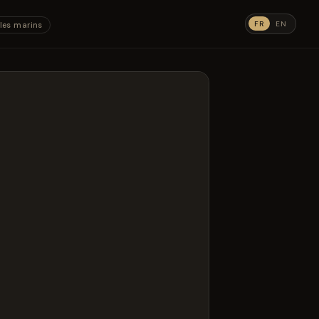
FR
EN
les marins