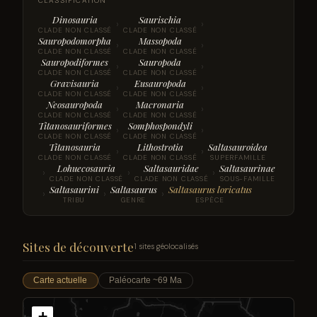
CLASSIFICATION
Dinosauria
Saurischia
›
›
CLADE NON CLASSÉ
CLADE NON CLASSÉ
Sauropodomorpha
Massopoda
›
›
CLADE NON CLASSÉ
CLADE NON CLASSÉ
Sauropodiformes
Sauropoda
›
›
CLADE NON CLASSÉ
CLADE NON CLASSÉ
Gravisauria
Eusauropoda
›
›
CLADE NON CLASSÉ
CLADE NON CLASSÉ
Neosauropoda
Macronaria
›
›
CLADE NON CLASSÉ
CLADE NON CLASSÉ
Titanosauriformes
Somphospondyli
›
›
CLADE NON CLASSÉ
CLADE NON CLASSÉ
Titanosauria
Lithostrotia
Saltasauroidea
›
›
CLADE NON CLASSÉ
CLADE NON CLASSÉ
SUPERFAMILLE
Lohuecosauria
Saltasauridae
Saltasaurinae
›
›
›
CLADE NON CLASSÉ
CLADE NON CLASSÉ
SOUS-FAMILLE
Saltasaurini
Saltasaurus
Saltasaurus loricatus
›
›
›
TRIBU
GENRE
ESPÈCE
Sites de découverte
1 sites géolocalisés
Carte actuelle
Paléocarte ~69 Ma
+