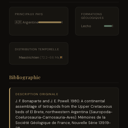
PRINCIPAUX PAYS
FORMATIONS
GÉOLOGIQUES
🇦🇷 Argentine
1
Lecho
1
DISTRIBUTION TEMPORELLE
Maastrichtien
(72.2–66 Ma)
1
Bibliographie
DESCRIPTION ORIGINALE
J. F. Bonaparte and J. E. Powell. 1980. A continental
assemblage of tetrapods from the Upper Cretaceous
beds of El Brete, northwestern Argentina (Sauropoda-
Coelurosauria-Carnosauria-Aves). Mémoires de la
Société Géologique de France, Nouvelle Série 139:19-