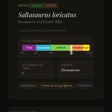
ESPÈCE
VALIDE
ÉTEINT
Saltasaurus loricatus
Bonaparte and Powell 1980
Aucun résumé disponible en français.
PLAGE TEMPORELLE
Trias
Jurassique
Crétacé
Paléogène
Néogène
252
201
145
66
0 Ma
OCCURRENCES
GROUPE
PBDB
Dinosaures
1
Herbivore
Vivant au sol, grégaire
Terrestre