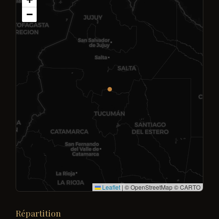
−
Leaflet
|
© OpenStreetMap © CARTO
Répartition