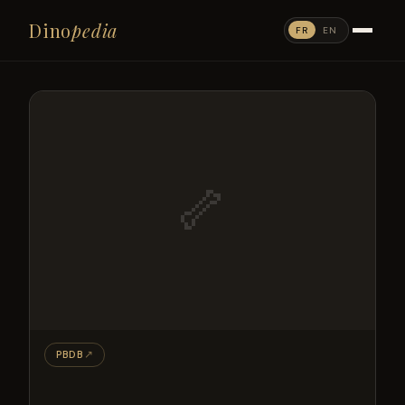
Dino
pedia
FR
EN
🦴
PBDB
↗