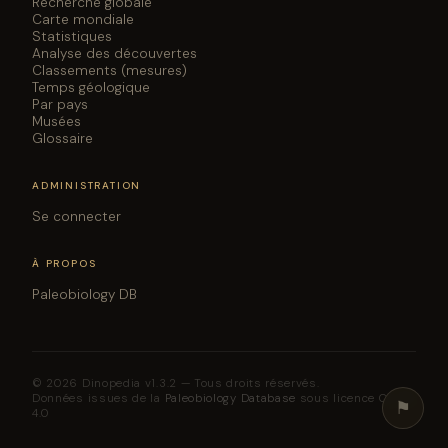
Recherche globale
Carte mondiale
Statistiques
Analyse des découvertes
Classements (mesures)
Temps géologique
Par pays
Musées
Glossaire
ADMINISTRATION
Se connecter
À PROPOS
Paleobiology DB
© 2026 Dinopedia v1.3.2 — Tous droits réservés.
Données issues de la
Paleobiology Database
sous licence CC BY
⚑
4.0