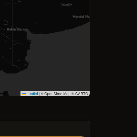
Leaflet
|
© OpenStreetMap © CARTO