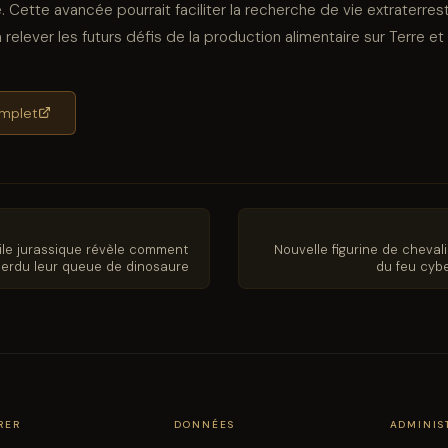
re. Cette avancée pourrait faciliter la recherche de vie extraterres
à relever les futurs défis de la production alimentaire sur Terre et
complet
ile jurassique révèle comment
Nouvelle figurine de cheval
perdu leur queue de dinosaure
du feu cyb
RER
DONNÉES
ADMINIS