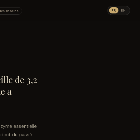
FR
EN
les marins
lle de 3,2
e a
nzyme essentielle
écédent du passé