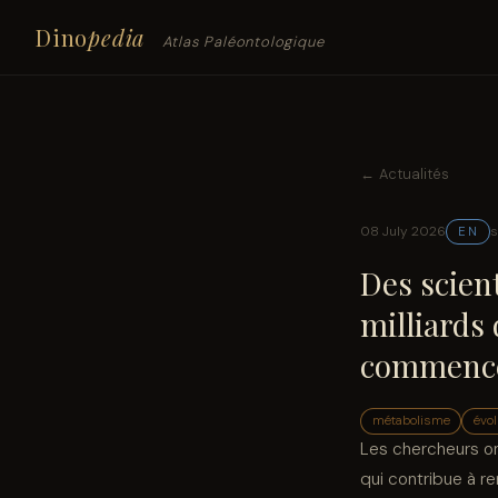
Dino
pedia
Atlas Paléontologique
← Actualités
08 July 2026
s
EN
Des scient
milliards
commencé
métabolisme
évol
Les chercheurs on
qui contribue à re