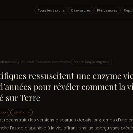
Tous les taxons
Dinosaures
Ptérosaures
Repti
ciencedaily-paleo
⚙ Traduction automatique
Voir en langue originale
ifiques ressuscitent une enzyme viei
 d’années pour révéler comment la vi
 sur Terre
ution
génétique
t reconstruit des versions disparues depuis longtemps d’une e
ndre l’azote disponible à la vie, offrant ainsi un aperçu sans pr