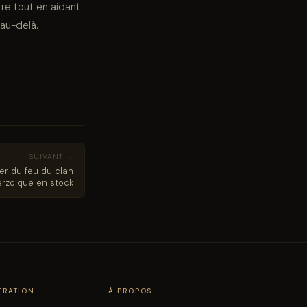
tre tout en aidant
 au-delà.
SUIVANT →
ier du feu du clan
erzoïque en stock
TRATION
À PROPOS