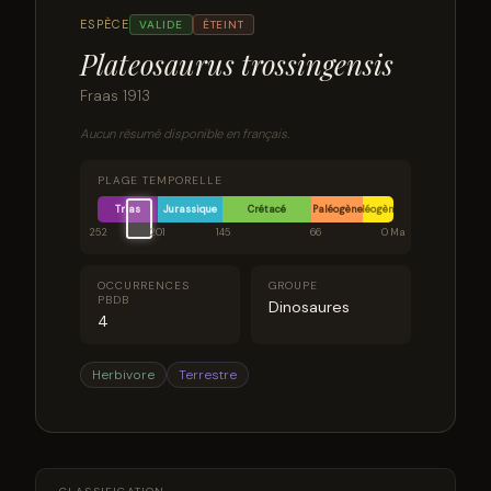
ESPÈCE
VALIDE
ÉTEINT
Plateosaurus trossingensis
Fraas 1913
Aucun résumé disponible en français.
PLAGE TEMPORELLE
Trias
Jurassique
Crétacé
Paléogène
Néogène
252
201
145
66
0 Ma
OCCURRENCES
GROUPE
PBDB
Dinosaures
4
Herbivore
Terrestre