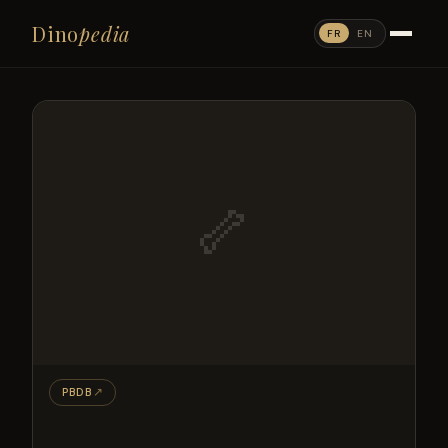
Dino
pedia
FR
EN
🦴
PBDB
↗