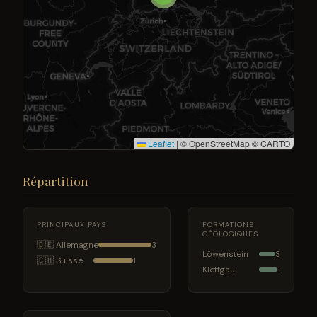
Leaflet
|
© OpenStreetMap © CARTO
Répartition
PRINCIPAUX PAYS
FORMATIONS
GÉOLOGIQUES
🇩🇪 Allemagne
3
Löwenstein
3
🇨🇭 Suisse
1
Klettgau
1