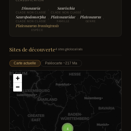
CLASSIFICATION
Dinosauria
Saurischia
›
›
CLADE NON CLASSÉ
CLADE NON CLASSÉ
Sauropodomorpha
Plateosauridae
Plateosaurus
›
›
›
CLADE NON CLASSÉ
FAMILLE
GENRE
Plateosaurus trossingensis
ESPÈCE
Sites de découverte
4 sites géolocalisés
Carte actuelle
Paléocarte ~217 Ma
+
−
4