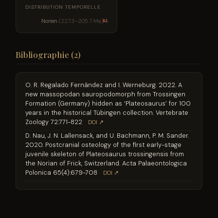
DISTRIBUTION TEMPORELLE
Norien
(227.3–205.7 Ma)
4
Bibliographie (2)
O. R. Regalado Fernández and I. Werneburg. 2022. A
new massopodan sauropodomorph from Trossingen
Formation (Germany) hidden as ‘Plateosaurus’ for 100
years in the historical Tübingen collection. Vertebrate
Zoology 72:771-822
DOI ↗
D. Nau, J. N. Lallensack, and U. Bachmann, P. M. Sander.
2020. Postcranial osteology of the first early-stage
juvenile skeleton of Plateosaurus trossingensis from
the Norian of Frick, Switzerland. Acta Palaeontologica
Polonica 65(4):679-708
DOI ↗