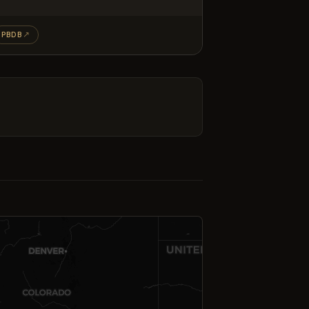
PBDB
↗