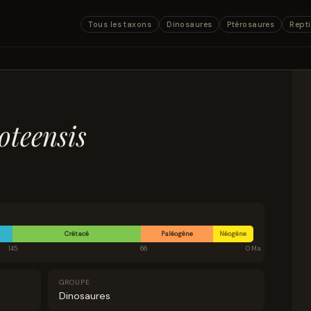
Tous les taxons
Dinosaures
Ptérosaures
Repti
teensis
Crétacé
Paléogène
Néogène
145
66
0 Ma
GROUPE
Dinosaures