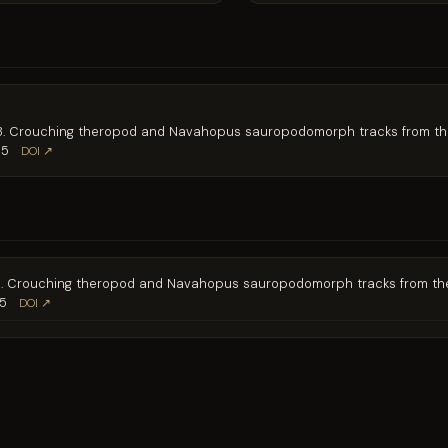
 2008. Crouching theropod and Navahopus sauropodomorph tracks from th
05
DOI ↗
 2008. Crouching theropod and Navahopus sauropodomorph tracks from th
05
DOI ↗