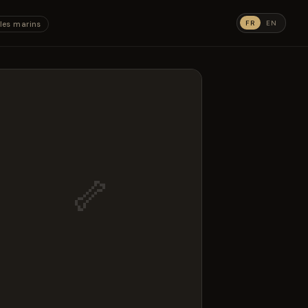
FR
EN
les marins
🦴