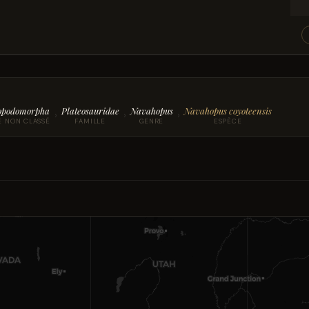
opodomorpha
Plateosauridae
Navahopus
Navahopus coyoteensis
›
›
›
E NON CLASSÉ
FAMILLE
GENRE
ESPÈCE