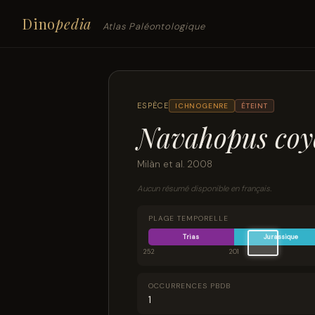
Dino
pedia
Atlas Paléontologique
ESPÈCE
ICHNOGENRE
ÉTEINT
Navahopus coyo
Milàn et al. 2008
Aucun résumé disponible en français.
PLAGE TEMPORELLE
Trias
Jurassique
252
201
OCCURRENCES PBDB
1