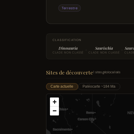
Terrestre
CLASSIFICATION
Dinosauria
Saurischia
Saur
›
›
CLADE NON CLASSÉ
CLADE NON CLASSÉ
CLAD
Sites de découverte
1 sites géolocalisés
Carte actuelle
Paléocarte ~184 Ma
+
−