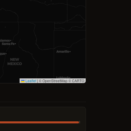
Leaflet
|
© OpenStreetMap © CARTO
1