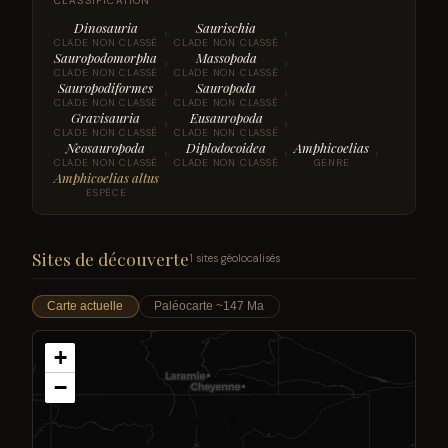
CLASSIFICATION
Dinosauria
Saurischia
›
›
CLADE NON CLASSÉ
CLADE NON CLASSÉ
Sauropodomorpha
Massopoda
›
›
CLADE NON CLASSÉ
CLADE NON CLASSÉ
Sauropodiformes
Sauropoda
›
›
CLADE NON CLASSÉ
CLADE NON CLASSÉ
Gravisauria
Eusauropoda
›
›
CLADE NON CLASSÉ
CLADE NON CLASSÉ
Neosauropoda
Diplodocoidea
Amphicoelias
›
›
›
CLADE NON CLASSÉ
CLADE NON CLASSÉ
GENRE
Amphicoelias altus
ESPÈCE
Sites de découverte
1 sites géolocalisés
Carte actuelle
Paléocarte ~147 Ma
+
−