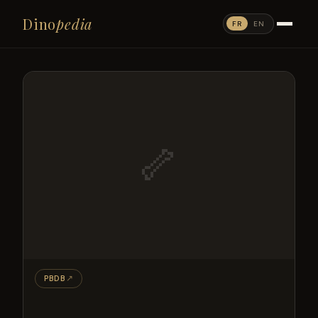
Dino
pedia
FR
EN
🦴
PBDB
↗