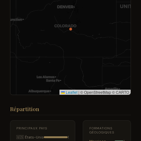
Leaflet
|
© OpenStreetMap © CARTO
Répartition
PRINCIPAUX PAYS
FORMATIONS
GÉOLOGIQUES
🇺🇸 États-Unis
1