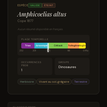
ESPÈCE
VALIDE
ÉTEINT
Amphicoelias altus
Cope 1877
Aucun résumé disponible en français.
PLAGE TEMPORELLE
Trias
Jurassique
Crétacé
Paléogène
Néogène
252
201
145
66
0 Ma
OCCURRENCES
GROUPE
PBDB
Dinosaures
1
Herbivore
Vivant au sol, grégaire
Terrestre