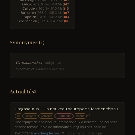
Kimméridgien
(154.8–149.2 Ma)
10
Oxfordian
(161.5–154.8 Ma)
10
Callovien
(165.3–161.5 Ma)
16
Bathonien
(168.2–165.3 Ma)
7
Bajocien
(170.9–168.2 Ma)
3
Pliensbachien
(192.9–184.2 Ma)
1
Synonymes (1)
Omeisauridae
subjective
synonym of
Mamenchisauridae
Actualités
2
Uragasaurus – Un nouveau sauropode Mamenchisaurid de Thaïlande
+4
os
membre
vertèbre
Thaïlande
fossile
Une équipe de chercheurs internationaux a nommé une nouvelle
espèce remarquable de dinosaure à long cou originaire de
Thaïlande. Uragasaurus kalasinensis est le premier membre
15/07/2026
everythingdinosaur
⚙ Traduction automatique