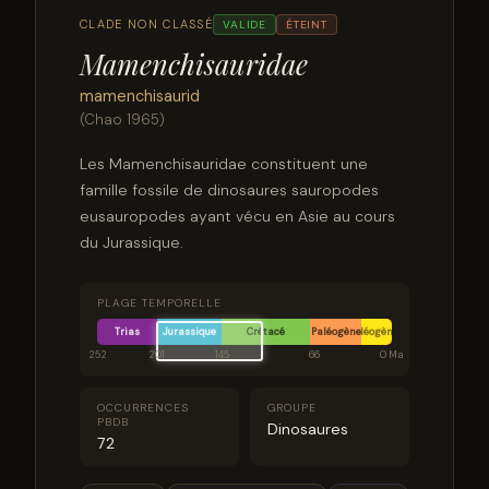
CLADE NON CLASSÉ
VALIDE
ÉTEINT
Mamenchisauridae
mamenchisaurid
(Chao 1965)
Les Mamenchisauridae constituent une
famille fossile de dinosaures sauropodes
eusauropodes ayant vécu en Asie au cours
du Jurassique.
PLAGE TEMPORELLE
Trias
Jurassique
Crétacé
Paléogène
Néogène
252
201
145
66
0 Ma
OCCURRENCES
GROUPE
PBDB
Dinosaures
72