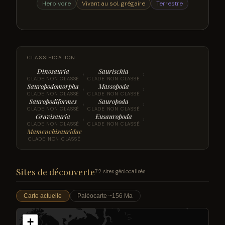
Herbivore
Vivant au sol, grégaire
Terrestre
CLASSIFICATION
Dinosauria
Saurischia
›
›
CLADE NON CLASSÉ
CLADE NON CLASSÉ
Sauropodomorpha
Massopoda
›
›
CLADE NON CLASSÉ
CLADE NON CLASSÉ
Sauropodiformes
Sauropoda
›
›
CLADE NON CLASSÉ
CLADE NON CLASSÉ
Gravisauria
Eusauropoda
›
›
CLADE NON CLASSÉ
CLADE NON CLASSÉ
Mamenchisauridae
CLADE NON CLASSÉ
Sites de découverte
72 sites géolocalisés
Carte actuelle
Paléocarte ~156 Ma
+