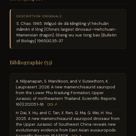
DESCRIPTION ORIGINALE
S. Chao. 1965. Wǒguó de dà kǒnglóng yī héchuān
mǎmén xī lóng [China’s largest dinosaur—Hehchuan-
Mamenxian dragon]. Sheng wu xue tong bao [Bulletin
of Biology] 1965(4):35-37
Bibliographie (53)
A. Nilpanapan, S. Manitkoon, and V. Suteethorn, K.
Lauprasert. 2026. A new mamenchisaurid sauropod
from the Lower Phu Kradung Formation, Upper
Jurassic of northeastern Thailand. Scientific Reports
16(1):21205:1-16
DOI ↗
H. Dai, X. Hu, and C. Tan, X. Ren, Q. Ma, G. Wei, H. You.
2025. A new mamenchisaurid sauropod dinosaur from
the Upper Jurassic of Southwest China reveals new
evolutionary evidence from East Asian eusauropods.
Scientific Reports 15:43308