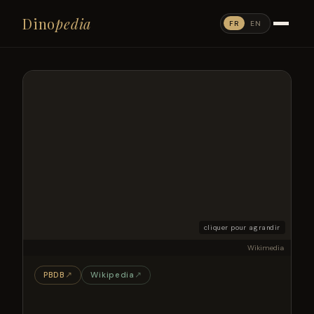
Dino
pedia
FR
EN
cliquer pour agrandir
Wikimedia
PBDB
↗
Wikipedia
↗