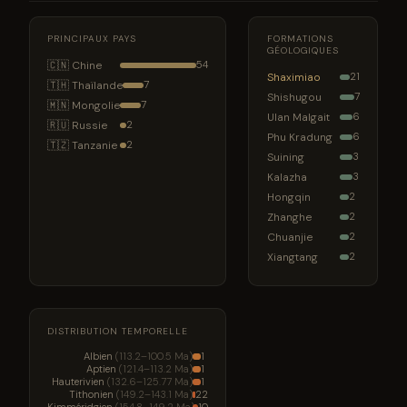
PRINCIPAUX PAYS
FORMATIONS
GÉOLOGIQUES
🇨🇳 Chine
54
Shaximiao
21
🇹🇭 Thaïlande
7
Shishugou
7
🇲🇳 Mongolie
7
Ulan Malgait
6
🇷🇺 Russie
2
Phu Kradung
6
🇹🇿 Tanzanie
2
Suining
3
Kalazha
3
Hongqin
2
Zhanghe
2
Chuanjie
2
Xiangtang
2
DISTRIBUTION TEMPORELLE
Albien
(113.2–100.5 Ma)
1
Aptien
(121.4–113.2 Ma)
1
Hauterivien
(132.6–125.77 Ma)
1
Tithonien
(149.2–143.1 Ma)
22