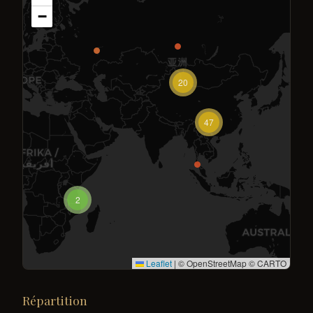
−
20
47
2
Leaflet
|
© OpenStreetMap © CARTO
Répartition