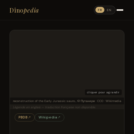
Dino
pedia
FR
EN
cliquer pour agrandir
reconstruction of the Early Jurassic sauropod Perijasaurus lapaz.
© Путаниум · CC0 · Wikimedia
Légende en anglais — traduction française non disponible.
PBDB
↗
Wikipedia
↗