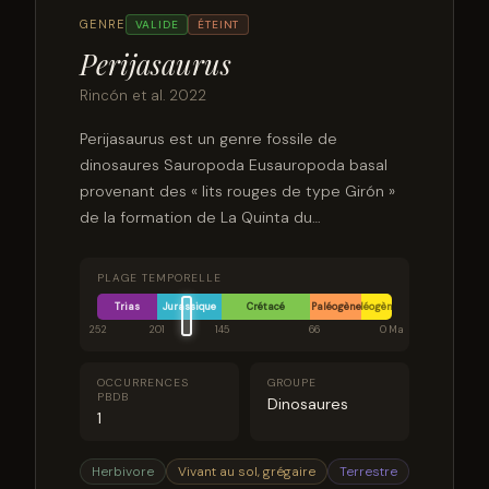
GENRE
VALIDE
ÉTEINT
Perijasaurus
Rincón et al. 2022
Perijasaurus est un genre fossile de
dinosaures Sauropoda Eusauropoda basal
provenant des « lits rouges de type Girón »
de la formation de La Quinta du
département de Cesar, au nord-est de la
Colombie. L'espèce type est Perijasaurus
PLAGE TEMPORELLE
lapaz. Il vivait à la limite entre le Toarcien et
Trias
Jurassique
Crétacé
Paléogène
Néogène
l'Alénien, il y a environ 175 millions d'années,
252
201
145
66
0 Ma
du début au milieu du Jurassique.
OCCURRENCES
GROUPE
PBDB
Dinosaures
1
Herbivore
Vivant au sol, grégaire
Terrestre