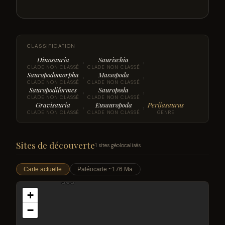
CLASSIFICATION
Dinosauria
Saurischia
›
›
CLADE NON CLASSÉ
CLADE NON CLASSÉ
Sauropodomorpha
Massopoda
›
›
CLADE NON CLASSÉ
CLADE NON CLASSÉ
Sauropodiformes
Sauropoda
›
›
CLADE NON CLASSÉ
CLADE NON CLASSÉ
Gravisauria
Eusauropoda
Perijasaurus
›
›
CLADE NON CLASSÉ
CLADE NON CLASSÉ
GENRE
Sites de découverte
1 sites géolocalisés
Carte actuelle
Paléocarte ~176 Ma
+
−