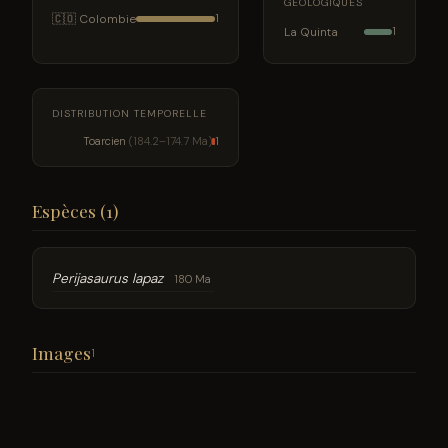
GÉOLOGIQUES
🇨🇴 Colombie
1
La Quinta
1
DISTRIBUTION TEMPORELLE
Toarcien
(184.2–174.7 Ma)
1
Espèces (1)
Perijasaurus lapaz
180 Ma
Images
1