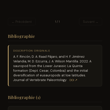
← Précédent
Suivant →
1 / 1
Bibliographie
DESCRIPTION ORIGINALE
A. F. Rincón, D. A. Raad Pájaro, and H. F. Jiménez
Velandia, M. D. Ezcurra, J. A. Wilson Mantilla. 2022. A
sauropod from the Lower Jurassic La Quinta
formation (Dept. Cesar, Colombia) and the initial
diversification of eusauropods at low latitudes.
Journal of Vertebrate Paleontology
DOI ↗
Bibliographie (1)