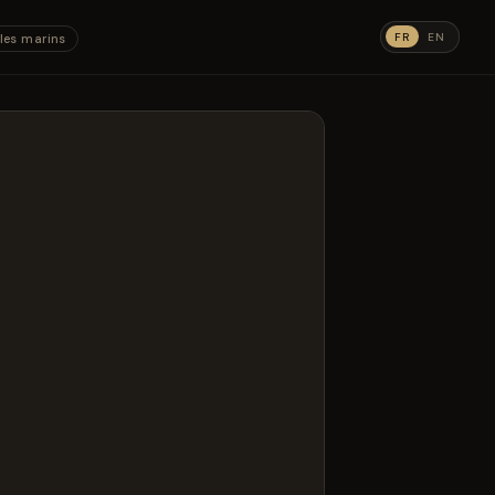
FR
EN
les marins