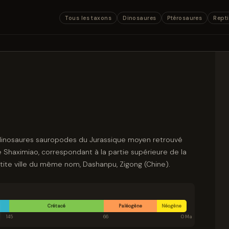
Tous les taxons
Dinosaures
Ptérosaures
Repti
 dinosaures sauropodes du Jurassique moyen retrouvé
 Shaximiao, correspondant à la partie supérieure de la
tite ville du même nom, Dashanpu, Zigong (Chine).
Crétacé
Paléogène
Néogène
145
66
0 Ma