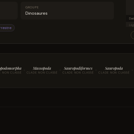
GROUPE
Dinosaures
Lég
rrestre
opodomorpha
Massopoda
Sauropodiformes
Sauropoda
›
›
›
›
E NON CLASSÉ
CLADE NON CLASSÉ
CLADE NON CLASSÉ
CLADE NON CLASSÉ