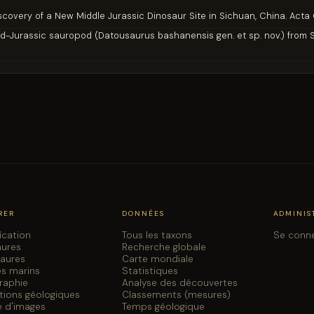
 Discovery of a New Middle Jurassic Dinosaur Site in Sichuan, China. Act
Mid-Jurassic sauropod (Datousaurus bashanensis gen. et sp. nov.) from S
RER
DONNÉES
ADMINIS
fication
Tous les taxons
Se conn
aures
Recherche globale
saures
Carte mondiale
es marins
Statistiques
graphie
Analyse des découvertes
tions géologiques
Classements (mesures)
e d'images
Temps géologique