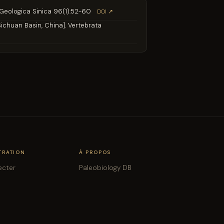
a Geologica Sinica 96(1):52-60
DOI ↗
ichuan Basin, China]. Vertebrata
TRATION
À PROPOS
ecter
Paleobiology DB