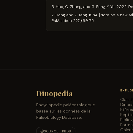
B. Hao, Q. Zhang, and G. Peng, Y. Ye. 2022.
Z. Dong and Z. Tang. 1984. [Note on a new 
PalAsiatica 22(1):69-75
Dinopedia
EXPLO
Classi
Dinos
Encyclopédie paléontologique
Ptéro
basée sur les données de la
Reptil
Paleobiology Database.
Biblio
Forma
Galeri
SOURCE : PBDB