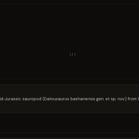
1 / 1
Mid-Jurassic sauropod (Datousaurus bashanensis gen. et sp. nov.) from 