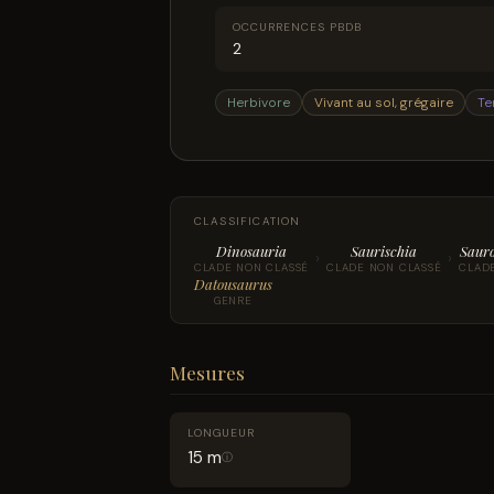
OCCURRENCES PBDB
2
Herbivore
Vivant au sol, grégaire
Te
CLASSIFICATION
Dinosauria
Saurischia
Saur
›
›
CLADE NON CLASSÉ
CLADE NON CLASSÉ
CLAD
Datousaurus
GENRE
Mesures
LONGUEUR
15 m
ⓘ