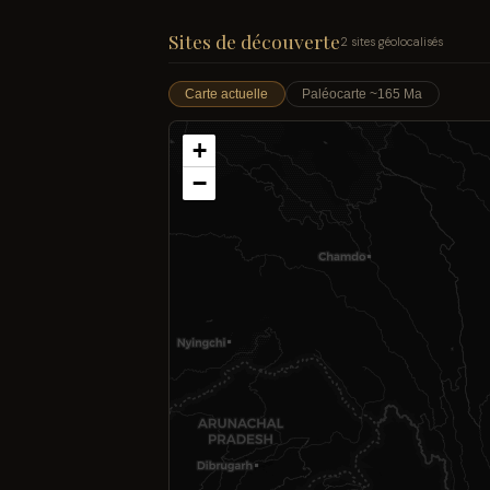
Sites de découverte
2 sites géolocalisés
Carte actuelle
Paléocarte ~165 Ma
+
−