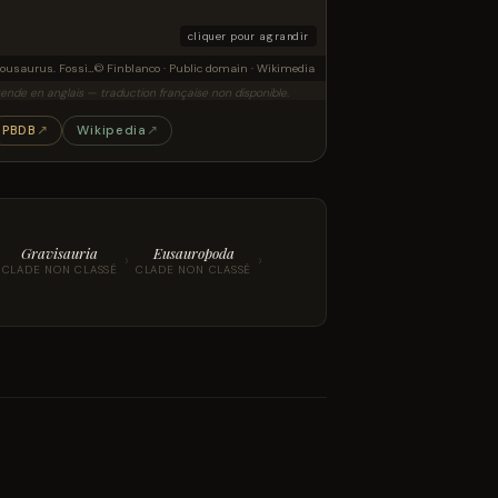
cliquer pour agrandir
Datousaurus. Fossil in Shanghai Science &amp; Technology Museum
© Finblanco · Public domain · Wikimedia
ende en anglais — traduction française non disponible.
PBDB
↗
Wikipedia
↗
Gravisauria
Eusauropoda
›
›
CLADE NON CLASSÉ
CLADE NON CLASSÉ