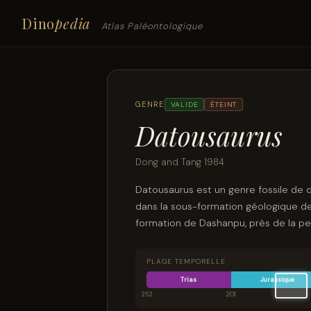
Dino
pedia
Atlas Paléontologique
GENRE
VALIDE
ÉTEINT
Datousaurus
Dong and Tang 1984
Datousaurus est un genre fossile de
dans la sous-formation géologique de
formation de Dashanpu, près de la pe
PLAGE TEMPORELLE
Trias
Jurassique
252
201