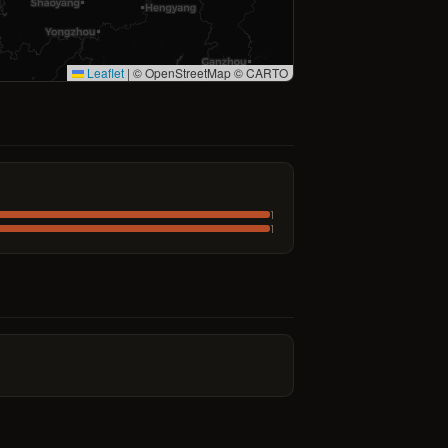
Leaflet
|
© OpenStreetMap © CARTO
1
1