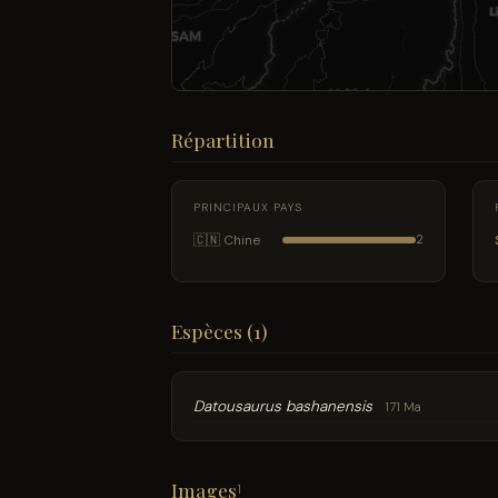
Répartition
PRINCIPAUX PAYS
🇨🇳 Chine
2
Espèces (1)
Datousaurus bashanensis
171 Ma
Images
1