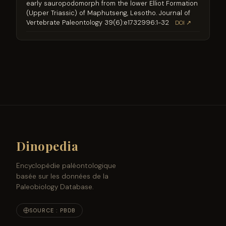
early sauropodomorph from the lower Elliot Formation
(Upper Triassic) of Maphutseng, Lesotho. Journal of
Vertebrate Paleontology 39(6):e1732996:1-32
DOI ↗
Dinopedia
Encyclopédie paléontologique
basée sur les données de la
Paleobiology Database.
SOURCE : PBDB