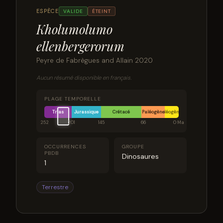
ESPÈCE
VALIDE
ÉTEINT
Kholumolumo
ellenbergerorum
Peyre de Fabrègues and Allain 2020
Aucun résumé disponible en français.
PLAGE TEMPORELLE
Trias
Jurassique
Crétacé
Paléogène
Néogène
252
201
145
66
0 Ma
OCCURRENCES
GROUPE
PBDB
Dinosaures
1
Terrestre