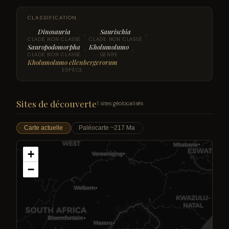
CLASSIFICATION
Dinosauria
Saurischia
›
›
CLADE NON CLASSÉ
CLADE NON CLASSÉ
Sauropodomorpha
Kholumolumo
›
›
CLADE NON CLASSÉ
GENRE
Kholumolumo ellenbergerorum
ESPÈCE
Sites de découverte
1 sites géolocalisés
Carte actuelle
Paléocarte ~217 Ma
+
−