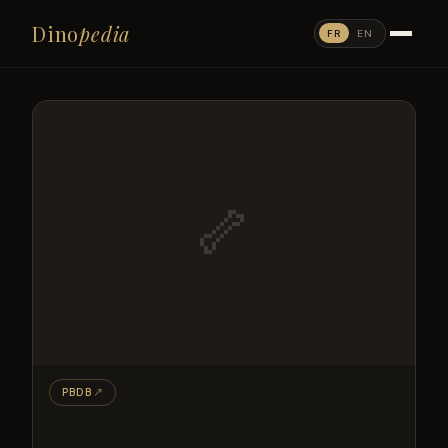
Dino
pedia
FR
EN
🦴
PBDB
↗