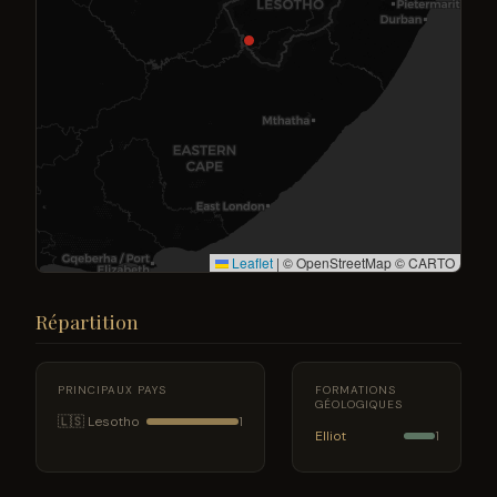
Leaflet
|
© OpenStreetMap © CARTO
Répartition
PRINCIPAUX PAYS
FORMATIONS
GÉOLOGIQUES
🇱🇸 Lesotho
1
Elliot
1