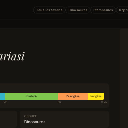
Tous les taxons
Dinosaures
Ptérosaures
Repti
ariasi
Crétacé
Paléogène
Néogène
145
66
0 Ma
GROUPE
Dinosaures