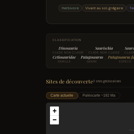
Herbivore
Vivant au sol, grégaire
Te
CLASSIFICATION
Dinosauria
Saurischia
Saur
›
›
CLADE NON CLASSÉ
CLADE NON CLASSÉ
CLAD
Cetiosauridae
Patagosaurus
Patagosaurus fa
›
›
FAMILLE
GENRE
ESPÈCE
Sites de découverte
3 sites géolocalisés
Carte actuelle
Paléocarte ~182 Ma
+
−