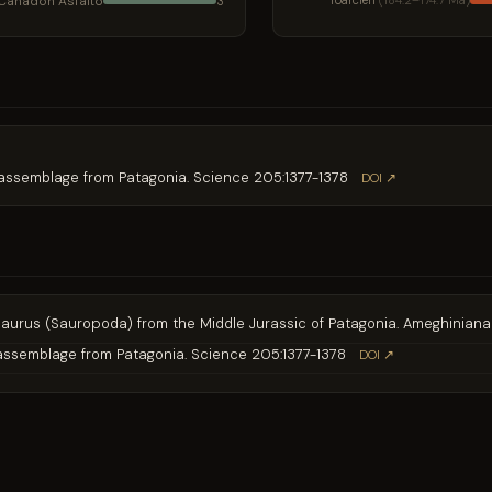
Cañadón Asfalto
Toarcien
(184.2–174.7 Ma)
3
ic assemblage from Patagonia. Science 205:1377-1378
DOI ↗
osaurus (Sauropoda) from the Middle Jurassic of Patagonia. Ameghinian
c assemblage from Patagonia. Science 205:1377-1378
DOI ↗