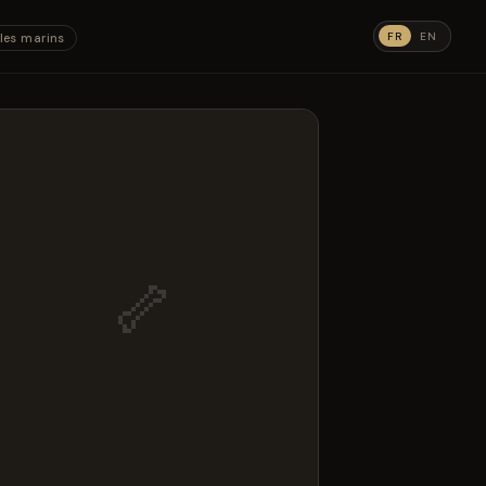
FR
EN
les marins
🦴