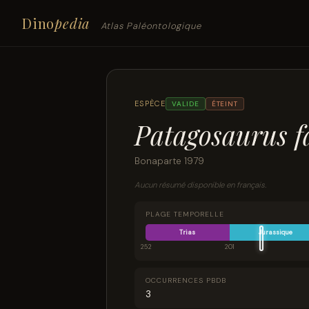
Dino
pedia
Atlas Paléontologique
ESPÈCE
VALIDE
ÉTEINT
Patagosaurus f
Bonaparte 1979
Aucun résumé disponible en français.
PLAGE TEMPORELLE
Trias
Jurassique
252
201
OCCURRENCES PBDB
3