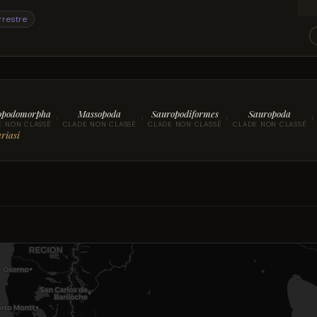
rrestre
opodomorpha
Massopoda
Sauropodiformes
Sauropoda
›
›
›
›
E NON CLASSÉ
CLADE NON CLASSÉ
CLADE NON CLASSÉ
CLADE NON CLASSÉ
riasi