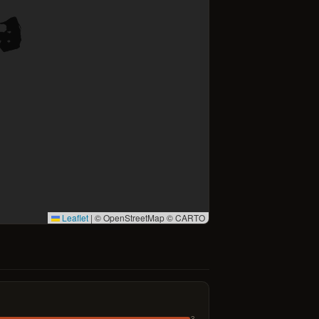
Leaflet
|
© OpenStreetMap © CARTO