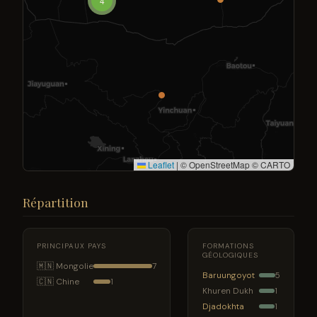
4
Leaflet
|
© OpenStreetMap © CARTO
Répartition
PRINCIPAUX PAYS
FORMATIONS
GÉOLOGIQUES
🇲🇳 Mongolie
7
Baruungoyot
5
🇨🇳 Chine
1
Khuren Dukh
1
Djadokhta
1