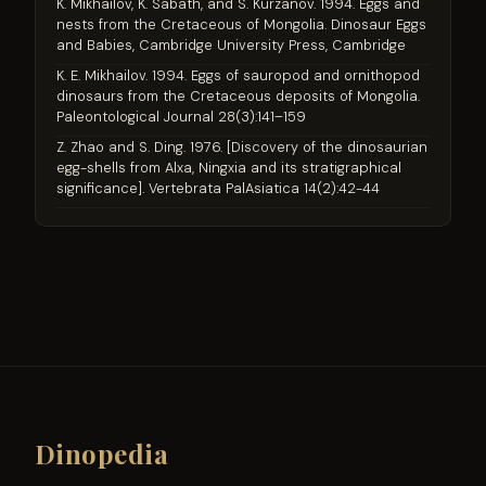
K. Mikhailov, K. Sabath, and S. Kurzanov. 1994. Eggs and
nests from the Cretaceous of Mongolia. Dinosaur Eggs
and Babies, Cambridge University Press, Cambridge
K. E. Mikhailov. 1994. Eggs of sauropod and ornithopod
dinosaurs from the Cretaceous deposits of Mongolia.
Paleontological Journal 28(3):141–159
Z. Zhao and S. Ding. 1976. [Discovery of the dinosaurian
egg-shells from Alxa, Ningxia and its stratigraphical
significance]. Vertebrata PalAsiatica 14(2):42-44
Dinopedia