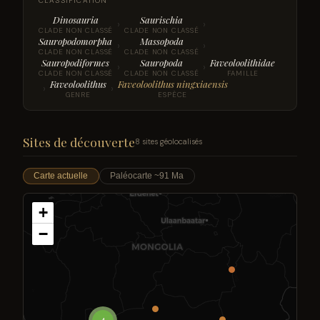
CLASSIFICATION
Dinosauria
Saurischia
›
›
CLADE NON CLASSÉ
CLADE NON CLASSÉ
Sauropodomorpha
Massopoda
›
›
CLADE NON CLASSÉ
CLADE NON CLASSÉ
Sauropodiformes
Sauropoda
Faveoloolithidae
›
›
CLADE NON CLASSÉ
CLADE NON CLASSÉ
FAMILLE
Faveoloolithus
Faveoloolithus ningxiaensis
›
›
GENRE
ESPÈCE
Sites de découverte
8 sites géolocalisés
Carte actuelle
Paléocarte ~91 Ma
+
−