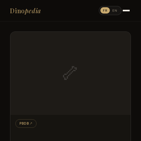
Dino
pedia
FR
EN
🦴
PBDB
↗