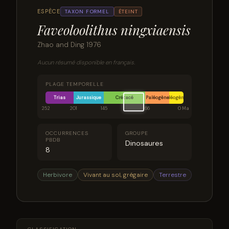
ESPÈCE
TAXON FORMEL
ÉTEINT
Faveoloolithus ningxiaensis
Zhao and Ding 1976
Aucun résumé disponible en français.
PLAGE TEMPORELLE
Trias
Jurassique
Crétacé
Paléogène
Néogène
252
201
145
66
0 Ma
OCCURRENCES
GROUPE
PBDB
Dinosaures
8
Herbivore
Vivant au sol, grégaire
Terrestre