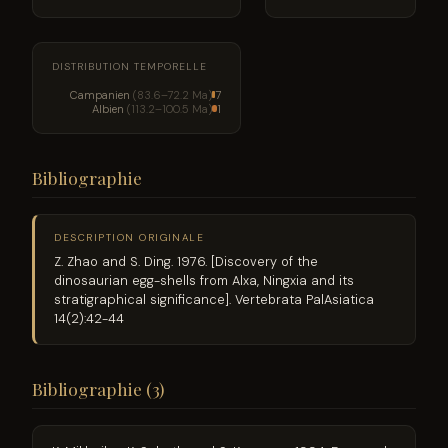
DISTRIBUTION TEMPORELLE
Campanien
(83.6–72.2 Ma)
7
Albien
(113.2–100.5 Ma)
1
Bibliographie
DESCRIPTION ORIGINALE
Z. Zhao and S. Ding. 1976. [Discovery of the
dinosaurian egg-shells from Alxa, Ningxia and its
stratigraphical significance]. Vertebrata PalAsiatica
14(2):42-44
Bibliographie (3)