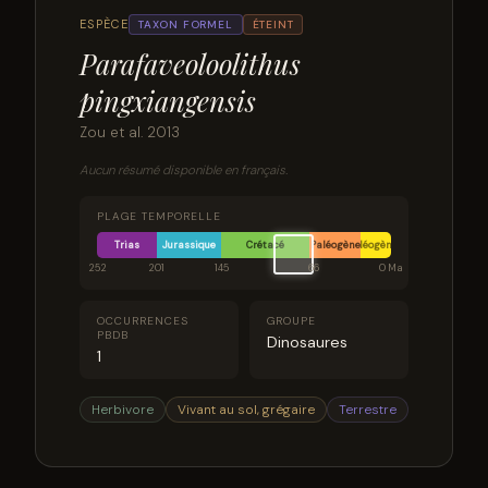
ESPÈCE
TAXON FORMEL
ÉTEINT
Parafaveoloolithus
pingxiangensis
Zou et al. 2013
Aucun résumé disponible en français.
PLAGE TEMPORELLE
Trias
Jurassique
Crétacé
Paléogène
Néogène
252
201
145
66
0 Ma
OCCURRENCES
GROUPE
PBDB
Dinosaures
1
Herbivore
Vivant au sol, grégaire
Terrestre