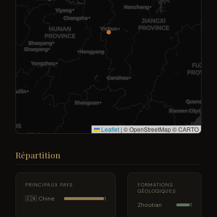
Leaflet
|
© OpenStreetMap © CARTO
Répartition
PRINCIPAUX PAYS
FORMATIONS
GÉOLOGIQUES
🇨🇳 Chine
1
Zhoutian
1