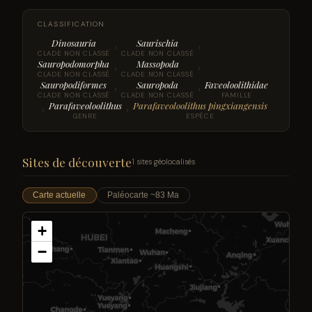
CLASSIFICATION
Dinosauria
Saurischia
›
›
CLADE NON CLASSÉ
CLADE NON CLASSÉ
Sauropodomorpha
Massopoda
›
›
CLADE NON CLASSÉ
CLADE NON CLASSÉ
Sauropodiformes
Sauropoda
Faveoloolithidae
›
›
CLADE NON CLASSÉ
CLADE NON CLASSÉ
FAMILLE
Parafaveoloolithus
Parafaveoloolithus pingxiangensis
›
›
GENRE
ESPÈCE
Sites de découverte
1 sites géolocalisés
Carte actuelle
Paléocarte ~83 Ma
+
−