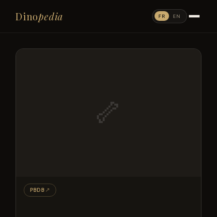
Dino
pedia
FR
EN
🦴
PBDB
↗