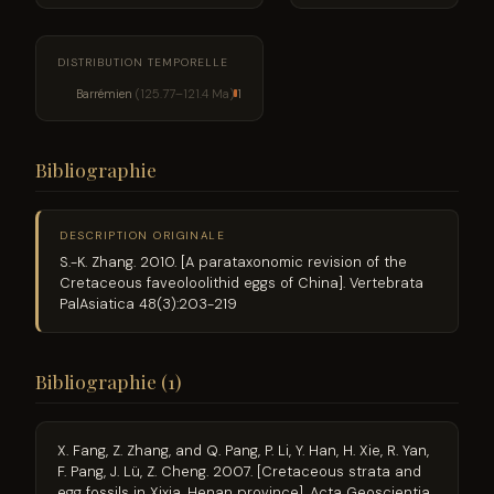
DISTRIBUTION TEMPORELLE
Barrémien
(125.77–121.4 Ma)
1
Bibliographie
DESCRIPTION ORIGINALE
S.-K. Zhang. 2010. [A parataxonomic revision of the
Cretaceous faveoloolithid eggs of China]. Vertebrata
PalAsiatica 48(3):203-219
Bibliographie (1)
X. Fang, Z. Zhang, and Q. Pang, P. Li, Y. Han, H. Xie, R. Yan,
F. Pang, J. Lü, Z. Cheng. 2007. [Cretaceous strata and
egg fossils in Xixia, Henan province]. Acta Geoscientia