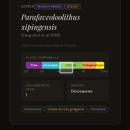
ESPÈCE
TAXON FORMEL
ÉTEINT
Parafaveoloolithus
xipingensis
(Fang and et al 1998)
Aucun résumé disponible en français.
PLAGE TEMPORELLE
Trias
Jurassique
Crétacé
Paléogène
Néogène
252
201
145
66
0 Ma
OCCURRENCES
GROUPE
PBDB
Dinosaures
1
Herbivore
Vivant au sol, grégaire
Terrestre