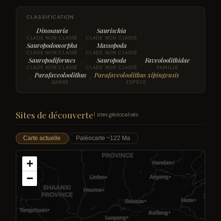
CLASSIFICATION
Dinosauria
Saurischia
›
›
CLADE NON CLASSÉ
CLADE NON CLASSÉ
Sauropodomorpha
Massopoda
›
›
CLADE NON CLASSÉ
CLADE NON CLASSÉ
Sauropodiformes
Sauropoda
Faveoloolithidae
›
›
CLADE NON CLASSÉ
CLADE NON CLASSÉ
FAMILLE
Parafaveoloolithus
Parafaveoloolithus xipingensis
›
›
GENRE
ESPÈCE
Sites de découverte
1 sites géolocalisés
Carte actuelle
Paléocarte ~122 Ma
+
−