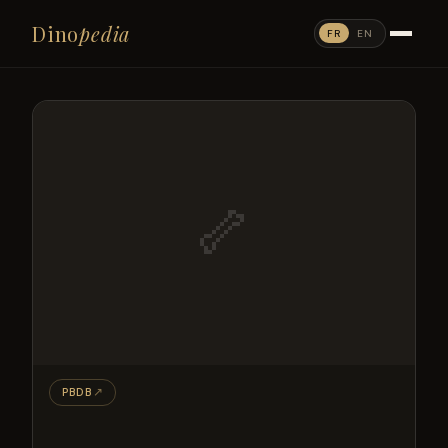
Dino
pedia
FR
EN
🦴
PBDB
↗