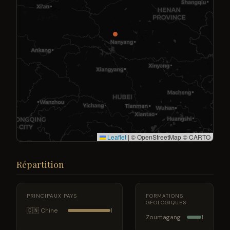
Leaflet
|
© OpenStreetMap © CARTO
Répartition
PRINCIPAUX PAYS
FORMATIONS
GÉOLOGIQUES
🇨🇳 Chine
1
Zoumagang
1