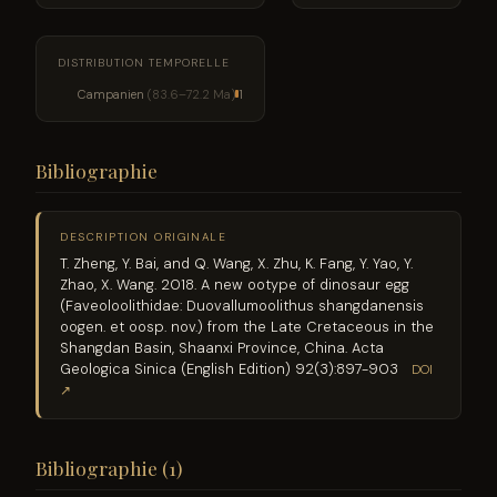
DISTRIBUTION TEMPORELLE
Campanien
(83.6–72.2 Ma)
1
Bibliographie
DESCRIPTION ORIGINALE
T. Zheng, Y. Bai, and Q. Wang, X. Zhu, K. Fang, Y. Yao, Y.
Zhao, X. Wang. 2018. A new ootype of dinosaur egg
(Faveoloolithidae: Duovallumoolithus shangdanensis
oogen. et oosp. nov.) from the Late Cretaceous in the
Shangdan Basin, Shaanxi Province, China. Acta
Geologica Sinica (English Edition) 92(3):897-903
DOI
↗
Bibliographie (1)