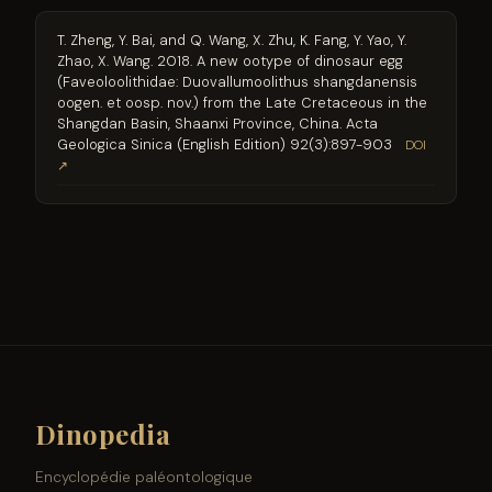
T. Zheng, Y. Bai, and Q. Wang, X. Zhu, K. Fang, Y. Yao, Y.
Zhao, X. Wang. 2018. A new ootype of dinosaur egg
(Faveoloolithidae: Duovallumoolithus shangdanensis
oogen. et oosp. nov.) from the Late Cretaceous in the
Shangdan Basin, Shaanxi Province, China. Acta
Geologica Sinica (English Edition) 92(3):897-903
DOI
↗
Dinopedia
Encyclopédie paléontologique