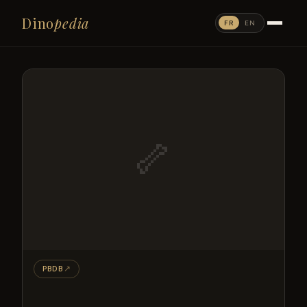
Dino
pedia
FR
EN
🦴
PBDB
↗