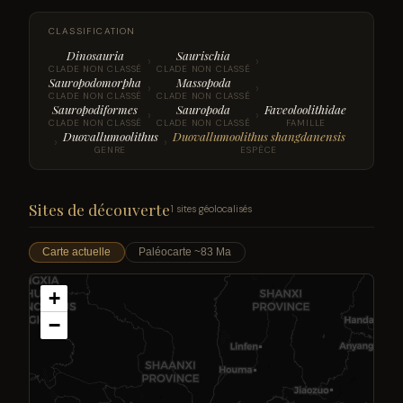
CLASSIFICATION
Dinosauria
Saurischia
›
›
CLADE NON CLASSÉ
CLADE NON CLASSÉ
Sauropodomorpha
Massopoda
›
›
CLADE NON CLASSÉ
CLADE NON CLASSÉ
Sauropodiformes
Sauropoda
Faveoloolithidae
›
›
CLADE NON CLASSÉ
CLADE NON CLASSÉ
FAMILLE
Duovallumoolithus
Duovallumoolithus shangdanensis
›
›
GENRE
ESPÈCE
Sites de découverte
1 sites géolocalisés
Carte actuelle
Paléocarte ~83 Ma
+
−