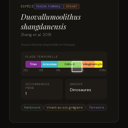
ESPÈCE
TAXON FORMEL
ÉTEINT
Duovallumoolithus
shangdanensis
Zheng et al. 2018
Aucun résumé disponible en français.
PLAGE TEMPORELLE
Trias
Jurassique
Crétacé
Paléogène
Néogène
252
201
145
66
0 Ma
OCCURRENCES
GROUPE
PBDB
Dinosaures
1
Herbivore
Vivant au sol, grégaire
Terrestre