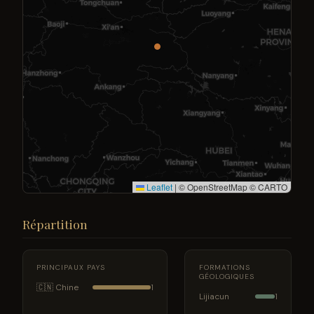
Leaflet
|
© OpenStreetMap © CARTO
Répartition
PRINCIPAUX PAYS
FORMATIONS
GÉOLOGIQUES
🇨🇳 Chine
1
Lijiacun
1