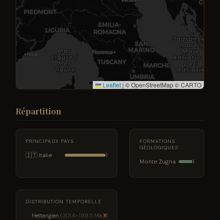
Leaflet
|
© OpenStreetMap © CARTO
Répartition
PRINCIPAUX PAYS
FORMATIONS
GÉOLOGIQUES
🇮🇹 Italie
1
Monte Zugna
1
DISTRIBUTION TEMPORELLE
Hettangien
(201.4–199.5 Ma)
1