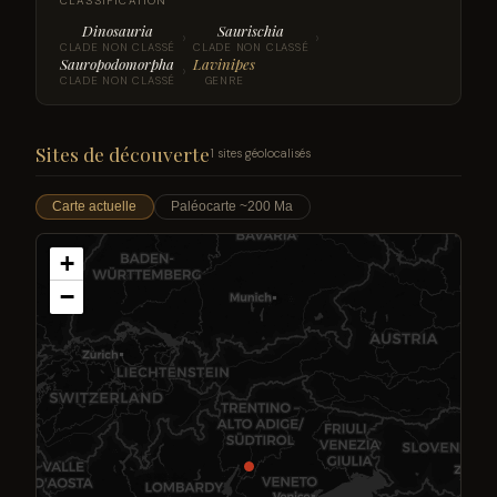
CLASSIFICATION
Dinosauria
Saurischia
›
›
CLADE NON CLASSÉ
CLADE NON CLASSÉ
Sauropodomorpha
Lavinipes
›
CLADE NON CLASSÉ
GENRE
Sites de découverte
1 sites géolocalisés
Carte actuelle
Paléocarte ~200 Ma
+
−