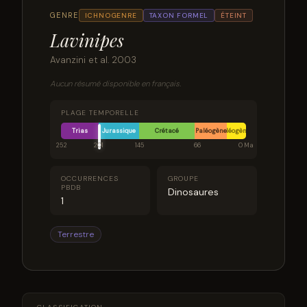
GENRE
ICHNOGENRE
TAXON FORMEL
ÉTEINT
Lavinipes
Avanzini et al. 2003
Aucun résumé disponible en français.
PLAGE TEMPORELLE
Trias
Jurassique
Crétacé
Paléogène
Néogène
252
201
145
66
0 Ma
OCCURRENCES
GROUPE
PBDB
Dinosaures
1
Terrestre