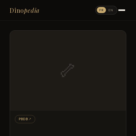
Dino
pedia
FR
EN
🦴
PBDB
↗