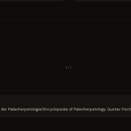
1 / 1
ch der Paläoherpetologie/Encyclopedia of Paleoherpetology. Gustav Fische