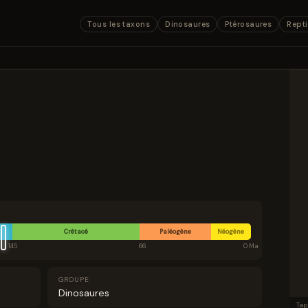
Tous les taxons
Dinosaures
Ptérosaures
Repti
Crétacé
Paléogène
Néogène
145
66
0 Ma
GROUPE
Dinosaures