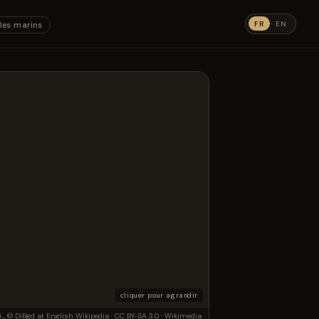
FR
EN
les marins
cliquer pour agrandir
Tapinocephalus, my own work, dmitrchel@mail.ru
© DiBgd at English Wikipedia · CC BY-SA 3.0 · Wikimedia