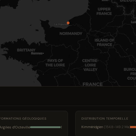
FORMATIONS GÉOLOGIQUES
DISTRIBUTION TEMPORELLE
Argiles d'Octeville
Kimméridgien
(154.8–149.2 Ma)
1