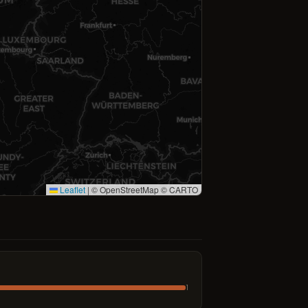
Leaflet
|
© OpenStreetMap © CARTO
1