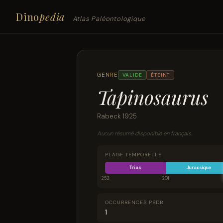
Dino
pedia
Atlas Paléontologique
GENRE
VALIDE
ÉTEINT
Tapinosaurus
Rabeck 1925
Aucun résumé disponible en français.
PLAGE TEMPORELLE
Trias
Jurassique
252
201
OCCURRENCES PBDB
1