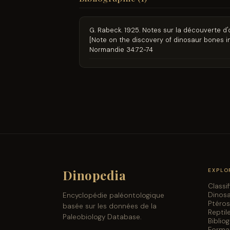
G. Rabeck. 1925. Notes sur la découverte d
[Note on the discovery of dinosaur bones i
Normandie 34:72-74
Dinopedia
EXPLO
Classi
Dinos
Encyclopédie paléontologique
Ptéro
basée sur les données de la
Reptil
Paleobiology Database.
Biblio
Forma