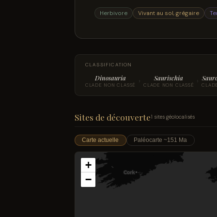
Herbivore
Vivant au sol, grégaire
Te
CLASSIFICATION
Dinosauria
Saurischia
Saur
›
›
CLADE NON CLASSÉ
CLADE NON CLASSÉ
CLAD
Sites de découverte
1 sites géolocalisés
Carte actuelle
Paléocarte ~151 Ma
+
−