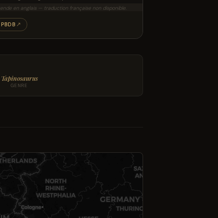
ende en anglais — traduction française non disponible.
PBDB
↗
Tapinosaurus
GENRE