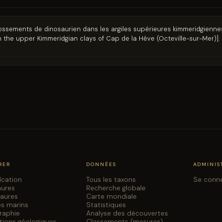
'ossements de dinosaurien dans les argiles supérieures kimmeridgienne
n the upper Kimmeridgian clays of Cap de la Hève (Octeville-sur-Mer)]. 
RER
DONNÉES
ADMINIS
fication
Tous les taxons
Se conn
aures
Recherche globale
saures
Carte mondiale
es marins
Statistiques
graphie
Analyse des découvertes
tions géologiques
Classements (mesures)