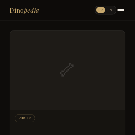
Dino
pedia
FR
EN
🦴
PBDB
↗