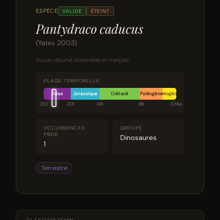
ESPÈCE
VALIDE
ÉTEINT
Pantydraco caducus
(Yates 2003)
Aucun résumé disponible en français.
PLAGE TEMPORELLE
Trias
Jurassique
Crétacé
Paléogène
Néogène
252
201
145
66
0 Ma
OCCURRENCES
GROUPE
PBDB
Dinosaures
1
Terrestre