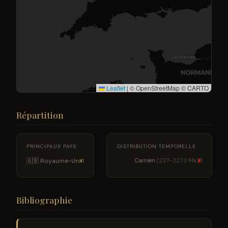
Leaflet
|
© OpenStreetMap © CARTO
Répartition
PRINCIPAUX PAYS
DISTRIBUTION TEMPORELLE
🇬🇧 Royaume-Uni
Carnien
(237–227.3 Ma)
1
1
Bibliographie