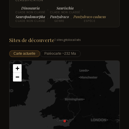
CLASSIFICATION
Dinosauria
Saurischia
›
›
CLADE NON CLASSÉ
CLADE NON CLASSÉ
Sauropodomorpha
Pantydraco
Pantydraco caducus
›
›
CLADE NON CLASSÉ
GENRE
ESPÈCE
Sites de découverte
1 sites géolocalisés
Carte actuelle
Paléocarte ~232 Ma
+
−