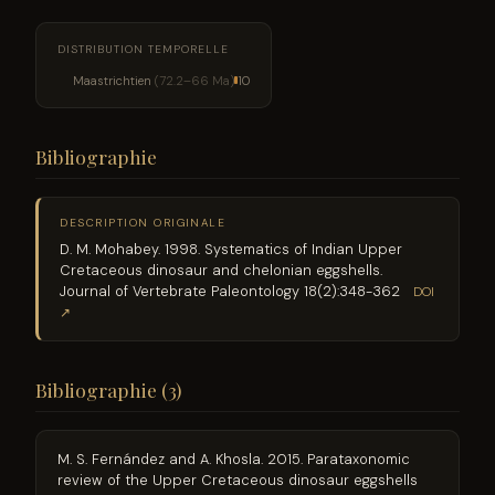
DISTRIBUTION TEMPORELLE
Maastrichtien
(72.2–66 Ma)
10
Bibliographie
DESCRIPTION ORIGINALE
D. M. Mohabey. 1998. Systematics of Indian Upper
Cretaceous dinosaur and chelonian eggshells.
Journal of Vertebrate Paleontology 18(2):348-362
DOI
↗
Bibliographie (3)
M. S. Fernández and A. Khosla. 2015. Parataxonomic
review of the Upper Cretaceous dinosaur eggshells