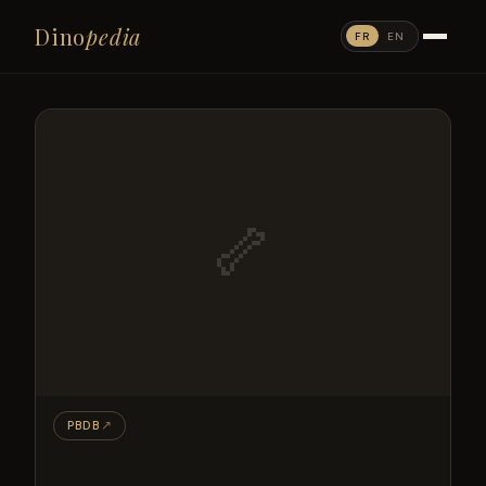
Dino
pedia
FR
EN
🦴
PBDB
↗