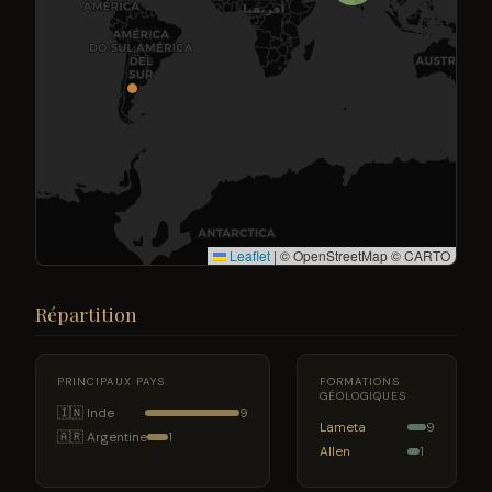
Leaflet
|
© OpenStreetMap © CARTO
Répartition
PRINCIPAUX PAYS
FORMATIONS
GÉOLOGIQUES
🇮🇳 Inde
9
Lameta
9
🇦🇷 Argentine
1
Allen
1