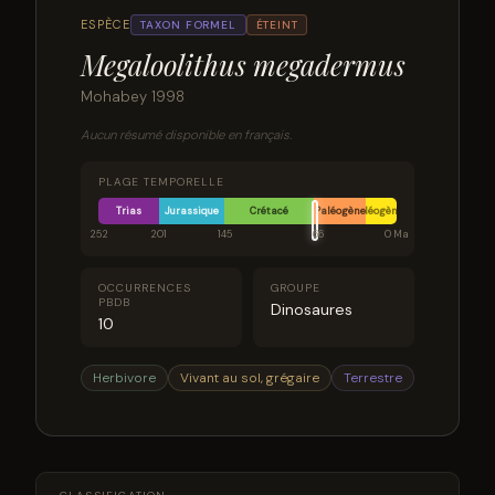
ESPÈCE
TAXON FORMEL
ÉTEINT
Megaloolithus megadermus
Mohabey 1998
Aucun résumé disponible en français.
PLAGE TEMPORELLE
Trias
Jurassique
Crétacé
Paléogène
Néogène
252
201
145
66
0 Ma
OCCURRENCES
GROUPE
PBDB
Dinosaures
10
Herbivore
Vivant au sol, grégaire
Terrestre