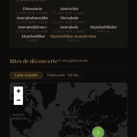
CLASSIFICATION
Dinosauria
Saurischia
›
›
CLADE NON CLASSÉ
CLADE NON CLASSÉ
Sauropodomorpha
Massopoda
›
›
CLADE NON CLASSÉ
CLADE NON CLASSÉ
Sauropodiformes
Sauropoda
Megaloolithidae
›
›
CLADE NON CLASSÉ
CLADE NON CLASSÉ
FAMILLE
Megaloolithus
Megaloolithus megadermus
›
›
GENRE
ESPÈCE
Sites de découverte
10 sites géolocalisés
Carte actuelle
Paléocarte ~69 Ma
+
−
9