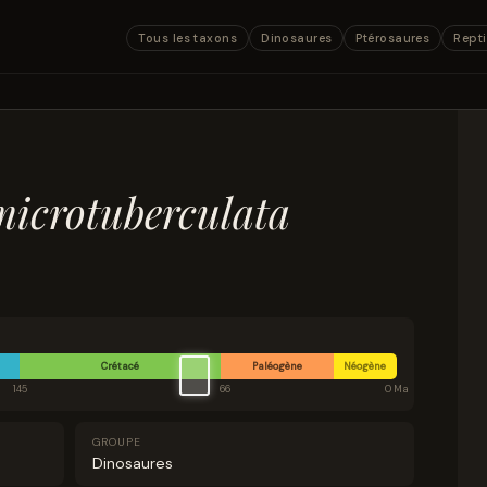
Tous les taxons
Dinosaures
Ptérosaures
Repti
microtuberculata
Crétacé
Paléogène
Néogène
145
66
0 Ma
GROUPE
Dinosaures