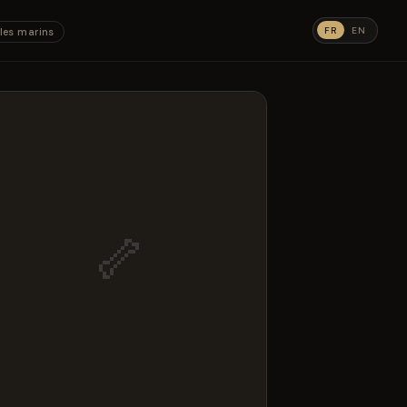
FR
EN
les marins
🦴