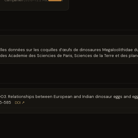
Campanien
(83.6–72.2 Ma)
1
lles données sur les coquilles d’œufs de dinosaures Megaloolithidae d
 des Academie des Sciencies de Paris, Sciences de la Terre et des plan
 2003. Relationships between European and Indian dinosaur eggs and eggs
75-585
DOI ↗