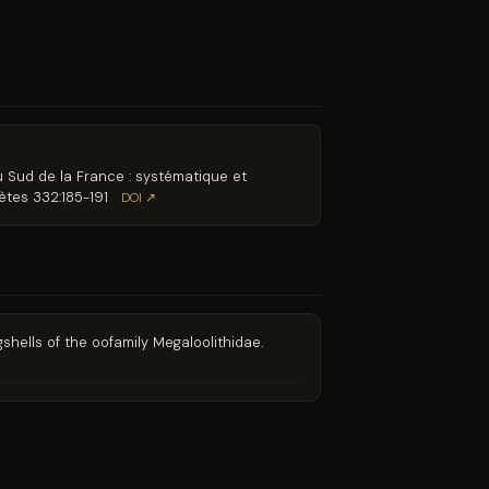
u Sud de la France : systématique et
ètes 332:185-191
DOI ↗
hells of the oofamily Megaloolithidae.