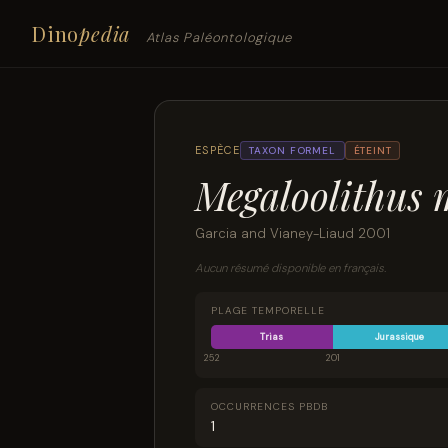
Dino
pedia
Atlas Paléontologique
ESPÈCE
TAXON FORMEL
ÉTEINT
Megaloolithus 
Garcia and Vianey-Liaud 2001
Aucun résumé disponible en français.
PLAGE TEMPORELLE
Trias
Jurassique
252
201
OCCURRENCES PBDB
1