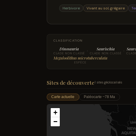
Herbivore
Vivant au sol, grégaire
Te
CLASSIFICATION
Dinosauria
Saurischia
Saur
›
›
CLADE NON CLASSÉ
CLADE NON CLASSÉ
CLAD
Megaloolithus microtuberculata
ESPÈCE
Sites de découverte
1 sites géolocalisés
Carte actuelle
Paléocarte ~78 Ma
+
−