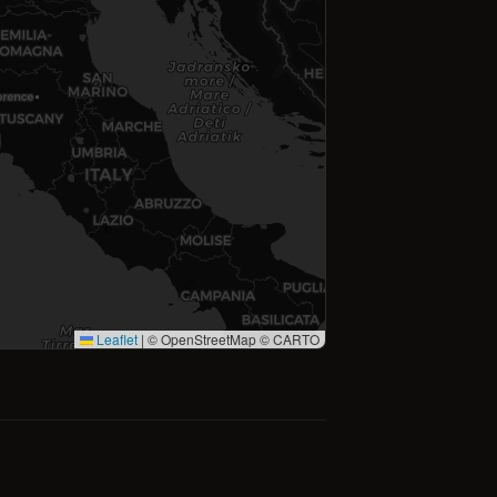
Leaflet
|
© OpenStreetMap © CARTO