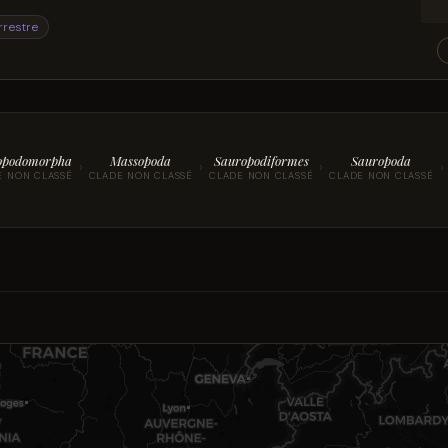
rrestre
opodomorpha
Massopoda
Sauropodiformes
Sauropoda
›
›
›
›
E NON CLASSÉ
CLADE NON CLASSÉ
CLADE NON CLASSÉ
CLADE NON CLASSÉ