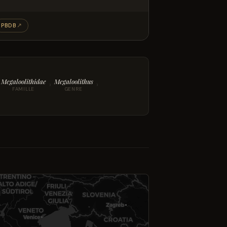
PBDB
↗
Megaloolithidae
Megaloolithus
›
›
FAMILLE
GENRE