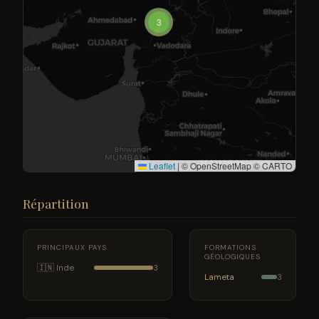
3
Leaflet
|
© OpenStreetMap © CARTO
Répartition
PRINCIPAUX PAYS
FORMATIONS
GÉOLOGIQUES
🇮🇳 Inde
3
Lameta
3