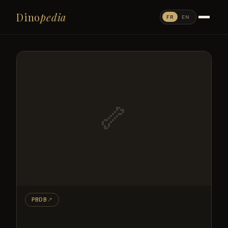
Dino
pedia
FR
EN
🦴
PBDB
↗