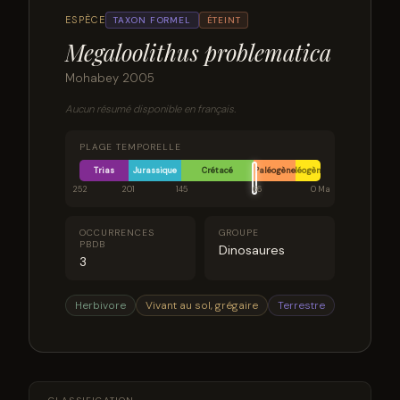
ESPÈCE
TAXON FORMEL
ÉTEINT
Megaloolithus problematica
Mohabey 2005
Aucun résumé disponible en français.
PLAGE TEMPORELLE
Trias
Jurassique
Crétacé
Paléogène
Néogène
252
201
145
66
0 Ma
OCCURRENCES
GROUPE
PBDB
Dinosaures
3
Herbivore
Vivant au sol, grégaire
Terrestre