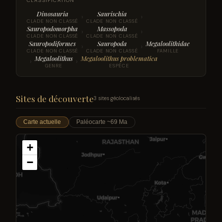
CLASSIFICATION
Dinosauria
Saurischia
›
›
CLADE NON CLASSÉ
CLADE NON CLASSÉ
Sauropodomorpha
Massopoda
›
›
CLADE NON CLASSÉ
CLADE NON CLASSÉ
Sauropodiformes
Sauropoda
Megaloolithidae
›
›
CLADE NON CLASSÉ
CLADE NON CLASSÉ
FAMILLE
Megaloolithus
Megaloolithus problematica
›
›
GENRE
ESPÈCE
Sites de découverte
3 sites géolocalisés
Carte actuelle
Paléocarte ~69 Ma
+
−