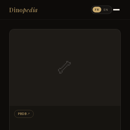
Dino
pedia
FR
EN
🦴
PBDB
↗