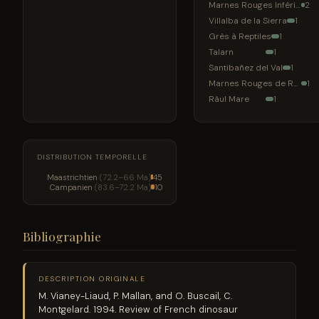
Marnes Rouges Inférieures
2
Villalba de la Sierra
1
Grès à Reptiles
1
Talarn
1
Santibañez del Val
1
Marnes Rouges de Roquelongue
1
Râul Mare
1
DISTRIBUTION TEMPORELLE
Maastrichtien
(72.2–66 Ma)
45
Campanien
(83.6–72.2 Ma)
10
Bibliographie
DESCRIPTION ORIGINALE
M. Vianey-Liaud, P. Mallan, and O. Buscail, C.
Montgelard. 1994. Review of French dinosaur