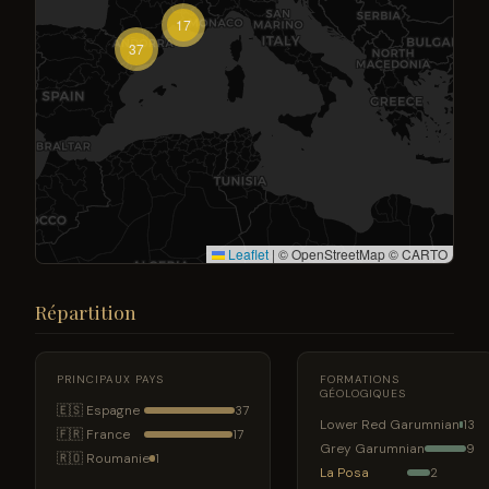
17
37
Leaflet
|
© OpenStreetMap © CARTO
Répartition
PRINCIPAUX PAYS
FORMATIONS
GÉOLOGIQUES
🇪🇸 Espagne
37
Lower Red Garumnian
13
🇫🇷 France
17
Grey Garumnian
9
🇷🇴 Roumanie
1
La Posa
2