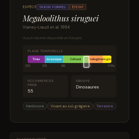
ESPÈCE
TAXON FORMEL
ÉTEINT
Megaloolithus siruguei
Vianey-Liaud et al. 1994
Aucun résumé disponible en français.
PLAGE TEMPORELLE
Trias
Jurassique
Crétacé
Paléogène
Néogène
252
201
145
66
0 Ma
OCCURRENCES
GROUPE
PBDB
Dinosaures
55
Herbivore
Vivant au sol, grégaire
Terrestre