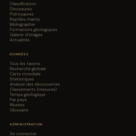
Escuer. 2006. Nuevos hallazgos de dinosaurios y
Classification
otros tetrápodos continentales en los Pirineos sur-
Dinosaures
Ptérosaures
centrales y orientales: resultados preliminares [New
Reptiles marins
discoveries of dinosaurs and other continental
Bibliographie
tetrapods in the south-central and eastern Pyrenees:
Formations géologiques
preliminary results]. III Jornadas Internacionales sobre
Galerie d'images
Paleontología de Dinosaurios y su Entorno Actas:365-
Actualités
378
A. M. Bravo, B. Vila, and A. Galobart, O. Oms. 2005.
DONNÉES
Restos de huevos de dinosaurio en el Cretácico
Superior del sinclinal de Vallcebre (Berguedà,
Tous les taxons
Recherche globale
provincia de Barcelona) [Remains of dinosaur eggs in
Carte mondiale
the Upper Cretaceous of the Vellcebre syncline
Statistiques
(Berguedà, Barcelona province)]. Revista Española de
Analyse des découvertes
Paleontología Num.Ext.10:49-57
Classements (mesures)
Temps géologique
M. Vianey-Liaud, A. Khosla, and G. Garcia. 2003.
Par pays
Relationships between European and Indian dinosaur
Musées
eggs and eggshells of the oofamily Megaloolithidae.
Glossaire
Journal of Vertebrate Paleontology 23(3):575-585
DOI
↗
ADMINISTRATION
T. Smith, V. A. Codrea, and A. Sasaran, J. Van Itterbeeck,
P. Bultynck, Z. Csiki, P. Dica, C. Farcas, A. Folie, G. Garcia,
Se connecter