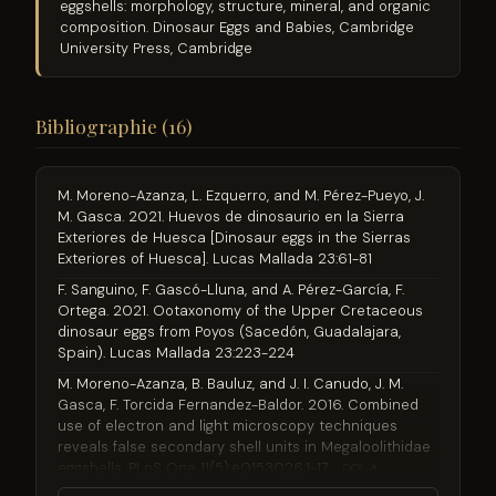
eggshells: morphology, structure, mineral, and organic
composition. Dinosaur Eggs and Babies, Cambridge
University Press, Cambridge
Bibliographie (16)
M. Moreno-Azanza, L. Ezquerro, and M. Pérez-Pueyo, J.
M. Gasca. 2021. Huevos de dinosaurio en la Sierra
Exteriores de Huesca [Dinosaur eggs in the Sierras
Exteriores of Huesca]. Lucas Mallada 23:61-81
F. Sanguino, F. Gascó-Lluna, and A. Pérez-García, F.
Ortega. 2021. Ootaxonomy of the Upper Cretaceous
dinosaur eggs from Poyos (Sacedón, Guadalajara,
Spain). Lucas Mallada 23:223-224
M. Moreno-Azanza, B. Bauluz, and J. I. Canudo, J. M.
Gasca, F. Torcida Fernandez-Baldor. 2016. Combined
use of electron and light microscopy techniques
reveals false secondary shell units in Megaloolithidae
eggshells. PLoS One 11(5):e0153026:1-17
DOI ↗