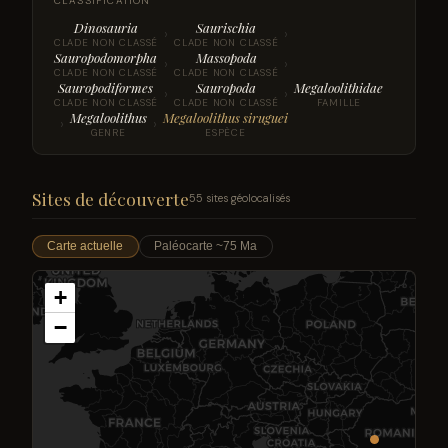
CLASSIFICATION
Dinosauria
Saurischia
›
›
CLADE NON CLASSÉ
CLADE NON CLASSÉ
Sauropodomorpha
Massopoda
›
›
CLADE NON CLASSÉ
CLADE NON CLASSÉ
Sauropodiformes
Sauropoda
Megaloolithidae
›
›
CLADE NON CLASSÉ
CLADE NON CLASSÉ
FAMILLE
Megaloolithus
Megaloolithus siruguei
›
›
GENRE
ESPÈCE
Sites de découverte
55 sites géolocalisés
Carte actuelle
Paléocarte ~75 Ma
+
−