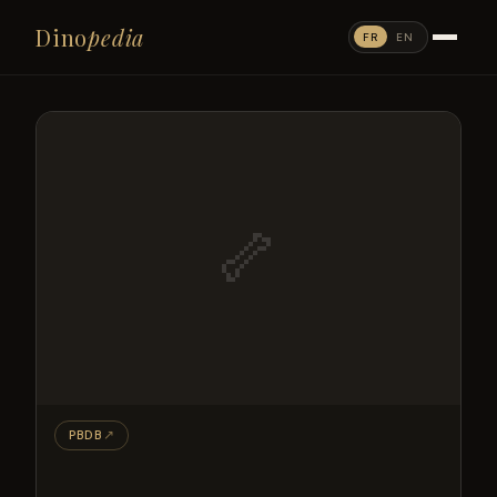
Dino
pedia
FR
EN
🦴
PBDB
↗