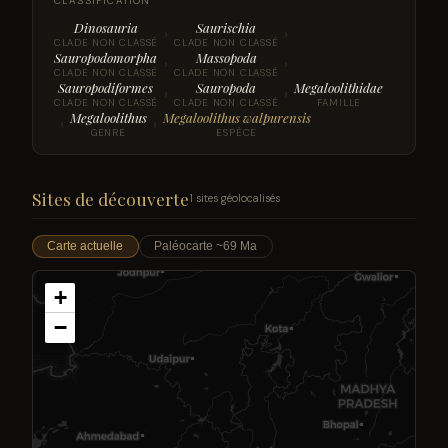
CLASSIFICATION
Dinosauria
Saurischia
›
›
CLADE NON CLASSÉ
CLADE NON CLASSÉ
Sauropodomorpha
Massopoda
›
›
CLADE NON CLASSÉ
CLADE NON CLASSÉ
Sauropodiformes
Sauropoda
Megaloolithidae
›
›
CLADE NON CLASSÉ
CLADE NON CLASSÉ
FAMILLE
Megaloolithus
Megaloolithus walpurensis
›
›
GENRE
ESPÈCE
Sites de découverte
1 sites géolocalisés
Carte actuelle
Paléocarte ~69 Ma
+
−