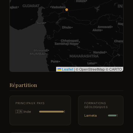
Leaflet
|
© OpenStreetMap © CARTO
Répartition
PRINCIPAUX PAYS
FORMATIONS
GÉOLOGIQUES
🇮🇳 Inde
1
Lameta
1