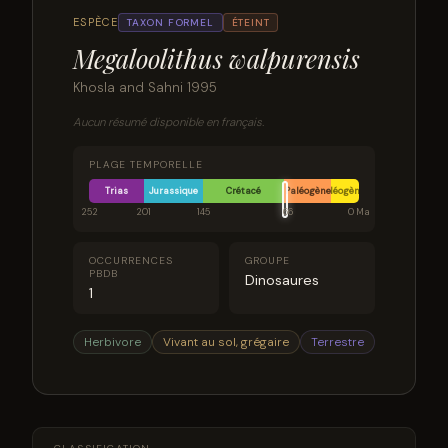
ESPÈCE
TAXON FORMEL
ÉTEINT
Megaloolithus walpurensis
Khosla and Sahni 1995
Aucun résumé disponible en français.
PLAGE TEMPORELLE
Trias
Jurassique
Crétacé
Paléogène
Néogène
252
201
145
66
0 Ma
OCCURRENCES
GROUPE
PBDB
Dinosaures
1
Herbivore
Vivant au sol, grégaire
Terrestre