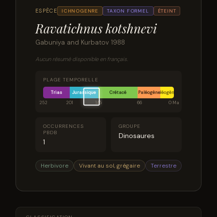
ESPÈCE
ICHNOGENRE
TAXON FORMEL
ÉTEINT
Ravatichnus kotshnevi
Gabuniya and Kurbatov 1988
Aucun résumé disponible en français.
PLAGE TEMPORELLE
Trias
Jurassique
Crétacé
Paléogène
Néogène
252
201
145
66
0 Ma
OCCURRENCES
GROUPE
PBDB
Dinosaures
1
Herbivore
Vivant au sol, grégaire
Terrestre