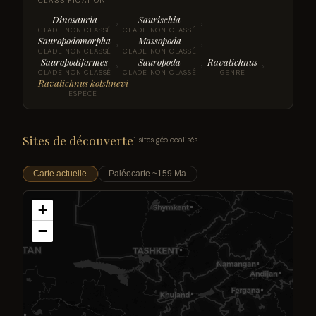
CLASSIFICATION
Dinosauria
Saurischia
›
›
CLADE NON CLASSÉ
CLADE NON CLASSÉ
Sauropodomorpha
Massopoda
›
›
CLADE NON CLASSÉ
CLADE NON CLASSÉ
Sauropodiformes
Sauropoda
Ravatichnus
›
›
›
CLADE NON CLASSÉ
CLADE NON CLASSÉ
GENRE
Ravatichnus kotshnevi
ESPÈCE
Sites de découverte
1 sites géolocalisés
Carte actuelle
Paléocarte ~159 Ma
+
−