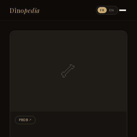
Dino
pedia
FR
EN
🦴
PBDB
↗