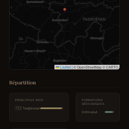
Leaflet
|
© OpenStreetMap © CARTO
Répartition
PRINCIPAUX PAYS
FORMATIONS
GÉOLOGIQUES
🇹🇯 Tadjikistan
1
Dzhirukut
1