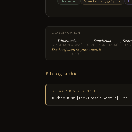
Herbivore
Vivant au sol, grégaire
Te
CLASSIFICATION
Dinosauria
Saurischia
Saur
›
›
CLADE NON CLASSÉ
CLADE NON CLASSÉ
CLAD
Dachongosaurus yunnanensis
ESPÈCE
Bibliographie
DESCRIPTION ORIGINALE
X. Zhao. 1985. [The Jurassic Reptilia]. [The 