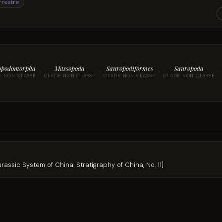
rrestre
opodomorpha
Massopoda
Sauropodiformes
Sauropoda
›
›
›
›
E NON CLASSÉ
CLADE NON CLASSÉ
CLADE NON CLASSÉ
CLADE NON CLASSÉ
Jurassic System of China. Stratigraphy of China, No. 11]