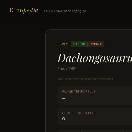
Dino
pedia
Atlas Paléontologique
ESPÈCE
VALIDE
ÉTEINT
Dachongosauru
Zhao 1985
Aucun résumé disponible en français.
PLAGE TEMPORELLE
—
OCCURRENCES PBDB
0