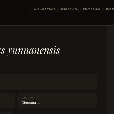
Tous les taxons
Dinosaures
Ptérosaures
Repti
s yunnanensis
GROUPE
Dinosaures