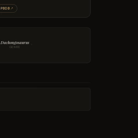
PBDB
↗
Dachongosaurus
›
GENRE