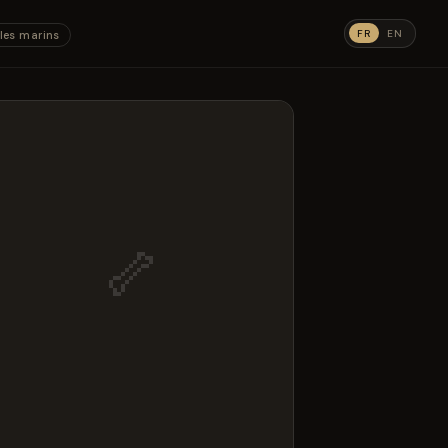
FR
EN
les marins
🦴