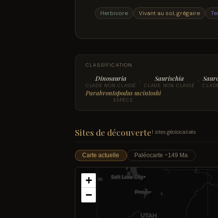
Herbivore
Vivant au sol, grégaire
Te
CLASSIFICATION
Dinosauria
Saurischia
Saur
›
›
CLADE NON CLASSÉ
CLADE NON CLASSÉ
CLAD
Parabrontopodus mcintoshi
ESPÈCE
Sites de découverte
1 sites géolocalisés
Carte actuelle
Paléocarte ~149 Ma
+
−