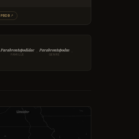
PBDB
↗
Parabrontopodidae
Parabrontopodus
›
›
FAMILLE
GENRE