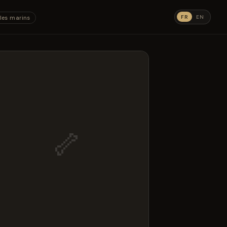
FR
EN
les marins
🦴