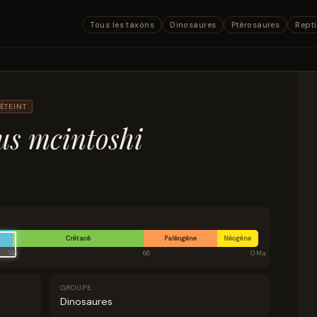
Tous les taxons
Dinosaures
Ptérosaures
Repti
ÉTEINT
us mcintoshi
Crétacé
Paléogène
Néogène
145
66
0 Ma
GROUPE
Dinosaures