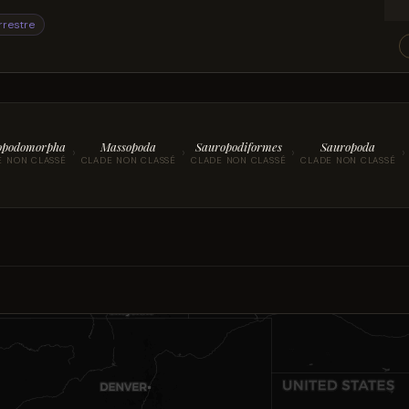
rrestre
opodomorpha
Massopoda
Sauropodiformes
Sauropoda
›
›
›
›
E NON CLASSÉ
CLADE NON CLASSÉ
CLADE NON CLASSÉ
CLADE NON CLASSÉ