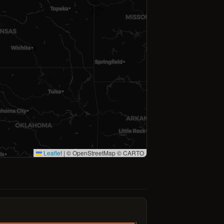
Leaflet
|
© OpenStreetMap © CARTO