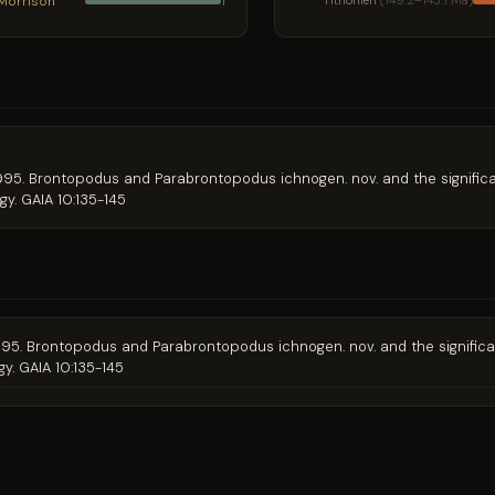
Morrison
Tithonien
(149.2–143.1 Ma)
1
er. 1995. Brontopodus and Parabrontopodus ichnogen. nov. and the signi
y. GAIA 10:135-145
er. 1995. Brontopodus and Parabrontopodus ichnogen. nov. and the signi
y. GAIA 10:135-145