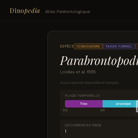
Dino
pedia
Atlas Paléontologique
ESPÈCE
ICHNOGENRE
TAXON FORMEL
Parabrontopod
Lockley et al. 1995
Aucun résumé disponible en français.
PLAGE TEMPORELLE
Trias
Jurassique
252
201
OCCURRENCES PBDB
1