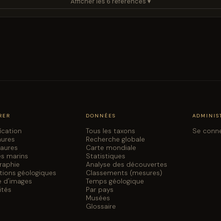
Afficher les 6 références ▾
RER
DONNÉES
ADMINIS
fication
Tous les taxons
Se conn
aures
Recherche globale
saures
Carte mondiale
es marins
Statistiques
graphie
Analyse des découvertes
tions géologiques
Classements (mesures)
e d'images
Temps géologique
ités
Par pays
Musées
Glossaire