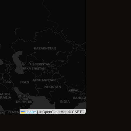
Leaflet
|
© OpenStreetMap © CARTO