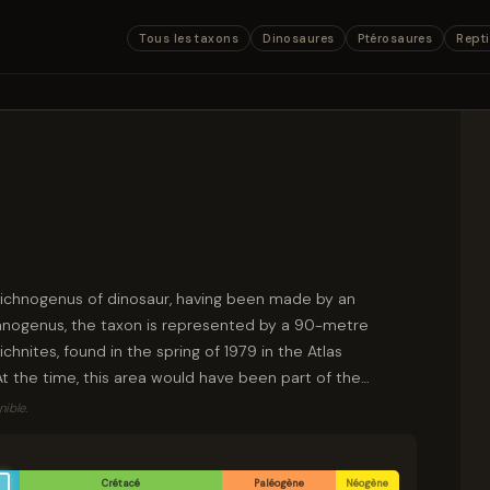
Tous les taxons
Dinosaures
Ptérosaures
Repti
 ichnogenus of dinosaur, having been made by an
hnogenus, the taxon is represented by a 90-metre
 ichnites, found in the spring of 1979 in the Atlas
 the time, this area would have been part of the
he animal that produced the Breviparopus tracks is
ible.
saurs, though its exact size has been the subject of
Crétacé
Paléogène
Néogène