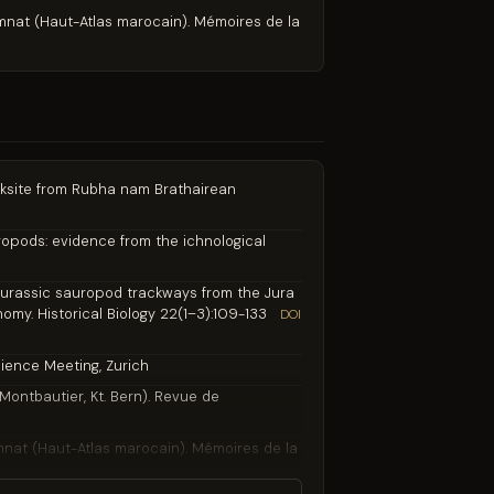
mnat (Haut-Atlas marocain). Mémoires de la
tracksite from Rubha nam Brathairean
ropods: evidence from the ichnological
te Jurassic sauropod trackways from the Jura
my. Historical Biology 22(1–3):109-133
DOI
cience Meeting, Zurich
Montbautier, Kt. Bern). Revue de
mnat (Haut-Atlas marocain). Mémoires de la