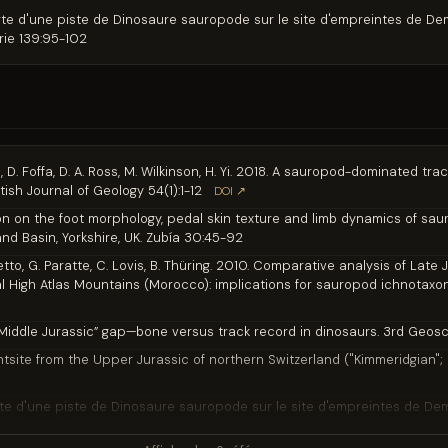
erte d'une piste de Dinosaure sauropode sur le site d'empreintes de De
rie 139:95-102
ands, D. Foffa, D. A. Ross, M. Wilkinson, H. Yi. 2018. A sauropod-dominated 
ttish Journal of Geology 54(1):1-12
DOI ↗
on on the foot morphology, pedal skin texture and limb dynamics of sau
and Basin, Yorkshire, UK. Zubía 30:45-92
Mietto, G. Paratte, C. Lovis, B. Thüring. 2010. Comparative analysis of La
 High Atlas Mountains (Morocco): implications for sauropod ichnotaxono
 “Middle Jurassic” gap—bone versus track record in dinosaurs. 3rd Geos
ntsite from the Upper Jurassic of northern Switzerland ("Kimmeridgian"; 
rte d'une piste de Dinosaure sauropode sur le site d'empreintes de De
rie 139:95-102