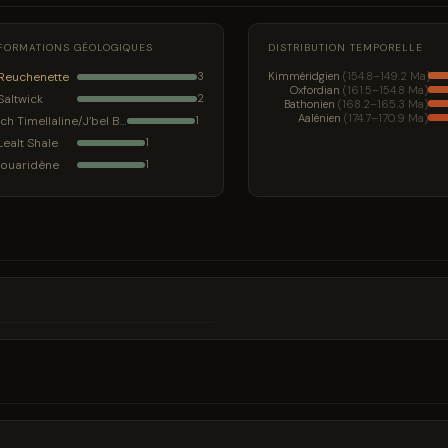
FORMATIONS GÉOLOGIQUES
DISTRIBUTION TEMPORELLE
Reuchenette
Kimméridgien
(154.8–149.2 Ma)
3
Oxfordian
(161.5–154.8 Ma)
Saltwick
2
Bathonien
(168.2–165.3 Ma)
Aalénien
(174.7–170.9 Ma)
Ich Timellaline/J’bel Bou Akrabène
1
Lealt Shale
1
Iouaridène
1