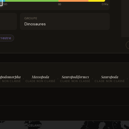
145
66
0 Ma
GROUPE
Dinosaures
rrestre
opodomorpha
Massopoda
Sauropodiformes
Sauropoda
›
›
›
›
E NON CLASSÉ
CLADE NON CLASSÉ
CLADE NON CLASSÉ
CLADE NON CLASSÉ