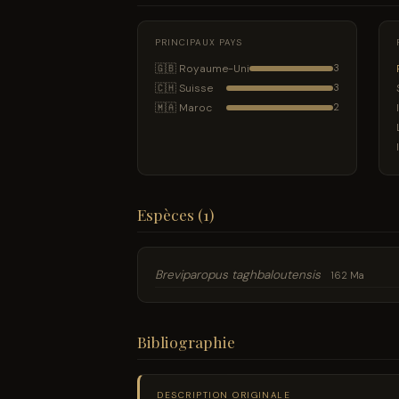
PRINCIPAUX PAYS
🇬🇧 Royaume-Uni
3
🇨🇭 Suisse
3
🇲🇦 Maroc
2
Espèces (1)
Breviparopus taghbaloutensis
162 Ma
Bibliographie
DESCRIPTION ORIGINALE