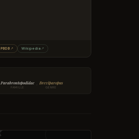
PBDB
↗
Wikipedia
↗
Parabrontopodidae
Breviparopus
›
FAMILLE
GENRE