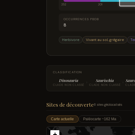
252
201
OCCURRENCES PBDB
8
Herbivore
Vivant au sol, grégaire
Te
CLASSIFICATION
Dinosauria
Saurischia
Saur
›
›
CLADE NON CLASSÉ
CLADE NON CLASSÉ
CLAD
Sites de découverte
8 sites géolocalisés
Carte actuelle
Paléocarte ~162 Ma
+