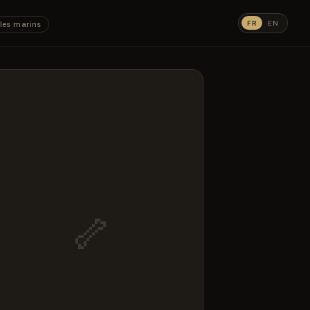
FR
EN
les marins
🦴