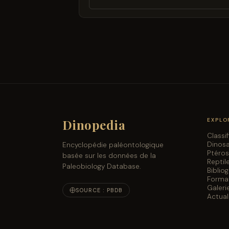
Dinopedia
EXPLO
Classi
Dinos
Encyclopédie paléontologique
Ptéro
basée sur les données de la
Reptil
Paleobiology Database.
Biblio
Forma
Galeri
SOURCE : PBDB
Actual