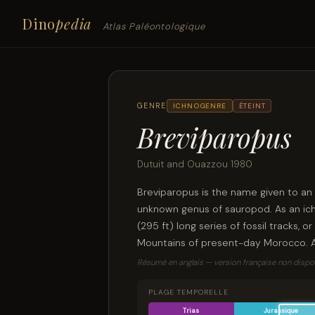
Dino
pedia
Atlas Paléontologique
GENRE
ICHNOGENRE
ÉTEINT
Breviparopus
Dutuit and Ouazzou 1980
Breviparopus is the name given to an
unknown genus of sauropod. As an ic
(295 ft) long series of fossil tracks, or
Mountains of present-day Morocco. At
splitting Gondwana supercontinent. T
Résumé en anglais — version française non dispon
rumored to be one of the largest dino
much debate.
PLAGE TEMPORELLE
Trias
Jurassique