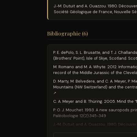
J.-M. Dutuit and A. Ouazzou. 1980. Découv
Société Géologique de France, Nouvelle Sé
Bibliographie (6)
P. E. dePolo, S. L. Brusatte, and T. J. Chall
(Brothers’ Point), Isle of Skye, Scotland. Sco
M. Romano and M. A. Whyte. 2012. Informati
record of the Middle Jurassic of the Clevel
D. Marty, M. Belvedere, and C. A. Meyer, P. 
Mountains (NW Switzerland) and the central
↗
C. A. Meyer and B. Thüring. 2005. Mind the
P. O. J. Mouchet. 1993. A new sauropods pri
Paléobiologie 12(2):345-349
J.-M. Dutuit and A. Ouazzou. 1980. Découve
Société Géologique de France, Nouvelle Sé