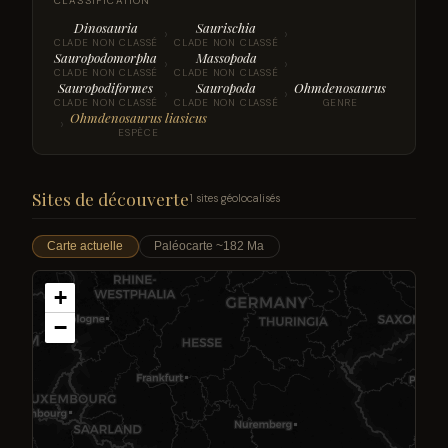
CLASSIFICATION
Dinosauria
Saurischia
›
›
CLADE NON CLASSÉ
CLADE NON CLASSÉ
Sauropodomorpha
Massopoda
›
›
CLADE NON CLASSÉ
CLADE NON CLASSÉ
Sauropodiformes
Sauropoda
Ohmdenosaurus
›
›
CLADE NON CLASSÉ
CLADE NON CLASSÉ
GENRE
Ohmdenosaurus liasicus
›
ESPÈCE
Sites de découverte
1 sites géolocalisés
Carte actuelle
Paléocarte ~182 Ma
+
−