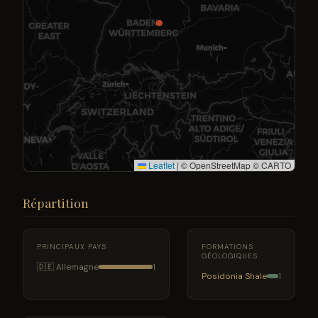
Leaflet
|
© OpenStreetMap © CARTO
Répartition
PRINCIPAUX PAYS
FORMATIONS
GÉOLOGIQUES
🇩🇪 Allemagne
1
Posidonia Shale
1