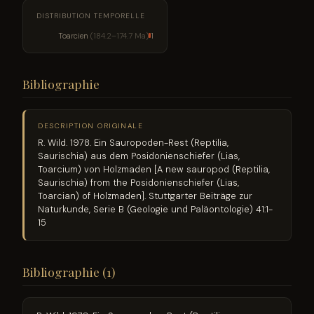
DISTRIBUTION TEMPORELLE
Toarcien
(184.2–174.7 Ma)
1
Bibliographie
DESCRIPTION ORIGINALE
R. Wild. 1978. Ein Sauropoden-Rest (Reptilia,
Saurischia) aus dem Posidonienschiefer (Lias,
Toarcium) von Holzmaden [A new sauropod (Reptilia,
Saurischia) from the Posidonienschiefer (Lias,
Toarcian) of Holzmaden]. Stuttgarter Beiträge zur
Naturkunde, Serie B (Geologie und Paläontologie) 41:1-
15
Bibliographie (1)