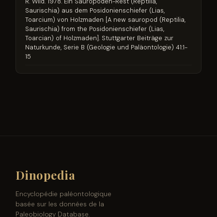
R. Wild. 1978. Ein Sauropoden-Rest (Reptilia,
Saurischia) aus dem Posidonienschiefer (Lias,
Toarcium) von Holzmaden [A new sauropod (Reptilia,
Saurischia) from the Posidonienschiefer (Lias,
Toarcian) of Holzmaden]. Stuttgarter Beiträge zur
Naturkunde, Serie B (Geologie und Paläontologie) 41:1-
15
Dinopedia
Encyclopédie paléontologique
basée sur les données de la
Paleobiology Database.