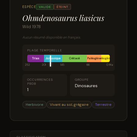
ESPÈCE
VALIDE
ÉTEINT
Ohmdenosaurus liasicus
Wild 1978
Aucun résumé disponible en français.
PLAGE TEMPORELLE
Trias
Jurassique
Crétacé
Paléogène
Néogène
252
201
145
66
0 Ma
OCCURRENCES
GROUPE
PBDB
Dinosaures
1
Herbivore
Vivant au sol, grégaire
Terrestre