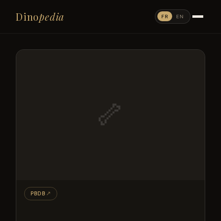
Dino
pedia
FR
EN
🦴
PBDB
↗