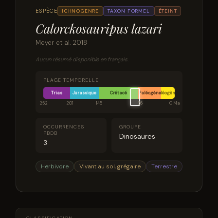
ESPÈCE
ICHNOGENRE
TAXON FORMEL
ÉTEINT
Calorckosauripus lazari
Meyer et al. 2018
Aucun résumé disponible en français.
PLAGE TEMPORELLE
Trias
Jurassique
Crétacé
Paléogène
Néogène
252
201
145
66
0 Ma
OCCURRENCES
GROUPE
PBDB
Dinosaures
3
Herbivore
Vivant au sol, grégaire
Terrestre