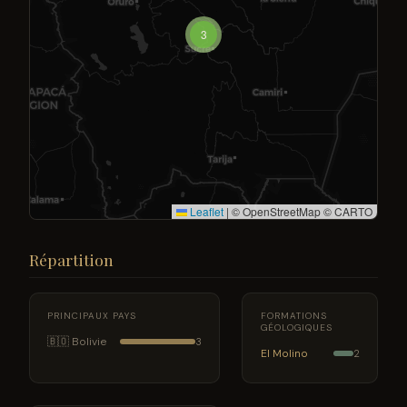
3
Leaflet
|
© OpenStreetMap © CARTO
Répartition
PRINCIPAUX PAYS
FORMATIONS
GÉOLOGIQUES
🇧🇴 Bolivie
3
El Molino
2