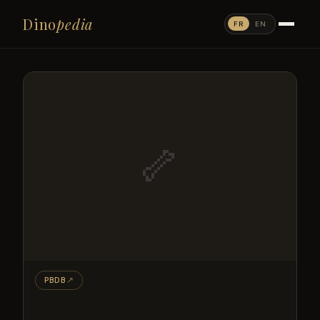
Dino
pedia
FR
EN
🦴
PBDB
↗