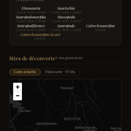
CLASSIFICATION
Dinosauria
Saurischia
›
›
CLADE NON CLASSÉ
CLADE NON CLASSÉ
Sauropodomorpha
Massopoda
›
›
CLADE NON CLASSÉ
CLADE NON CLASSÉ
Sauropodiformes
Sauropoda
Calorckosauripus
›
›
CLADE NON CLASSÉ
CLADE NON CLASSÉ
GENRE
Calorckosauripus lazari
›
ESPÈCE
Sites de découverte
3 sites géolocalisés
Carte actuelle
Paléocarte ~76 Ma
+
−