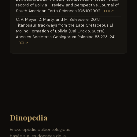
record of Bolivia – review and perspective. Journal of
South American Earth Sciences 106:102992
DOI ↗
C. A. Meyer, D. Marty, and M. Belvedere. 2018.
Titanosaur trackways from the Late Cretaceous El
Molino Formation of Bolivia (Cal Orck’o, Sucre).
Annales Societatis Geologorum Poloniae 88:223-241
DOI ↗
Dinopedia
Encyclopédie paléontologique
basée sur les données de la