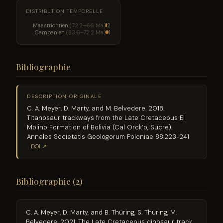
DISTRIBUTION TEMPORELLE
Maastrichtien
(72.2–66 Ma)
2
Campanien
(83.6–72.2 Ma)
1
Bibliographie
DESCRIPTION ORIGINALE
C. A. Meyer, D. Marty, and M. Belvedere. 2018.
Titanosaur trackways from the Late Cretaceous El
Molino Formation of Bolivia (Cal Orck’o, Sucre).
Annales Societatis Geologorum Poloniae 88:223-241
DOI ↗
Bibliographie (2)
C. A. Meyer, D. Marty, and B. Thüring, S. Thüring, M.
Belvedere. 2021. The Late Cretaceous dinosaur track