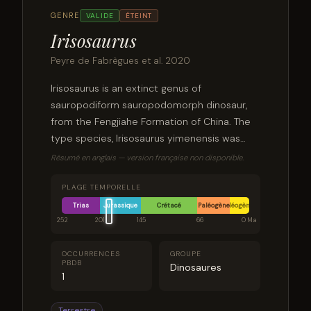
GENRE
VALIDE
ÉTEINT
Irisosaurus
Peyre de Fabrègues et al. 2020
Irisosaurus is an extinct genus of
sauropodiform sauropodomorph dinosaur,
from the Fengjiahe Formation of China. The
type species, Irisosaurus yimenensis was
formally described in 2020. It was the sister
Résumé en anglais — version française non disponible.
taxon to Mussaurus.
PLAGE TEMPORELLE
Trias
Jurassique
Crétacé
Paléogène
Néogène
252
201
145
66
0 Ma
OCCURRENCES
GROUPE
PBDB
Dinosaures
1
Terrestre