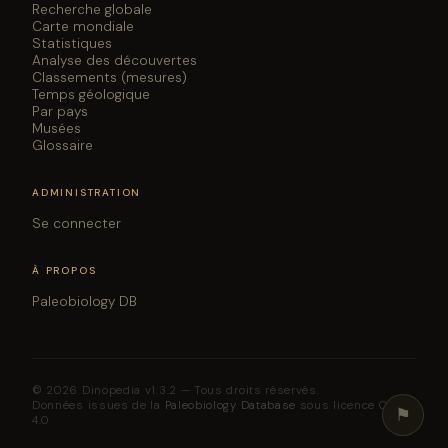
Recherche globale
Carte mondiale
Statistiques
Analyse des découvertes
Classements (mesures)
Temps géologique
Par pays
Musées
Glossaire
ADMINISTRATION
Se connecter
À PROPOS
Paleobiology DB
© 2026 Dinopedia v1.3.2 — Tous droits réservés.
Données issues de la
Paleobiology Database
sous licence CC BY
⚑
4.0