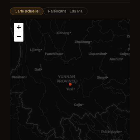
Carte actuelle
Paléocarte ~189 Ma
+
−