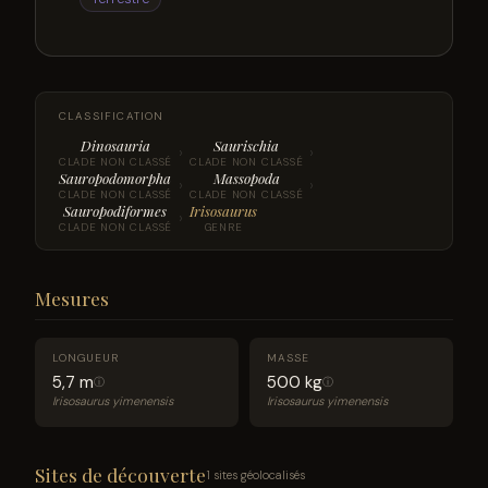
CLASSIFICATION
Dinosauria
Saurischia
›
›
CLADE NON CLASSÉ
CLADE NON CLASSÉ
Sauropodomorpha
Massopoda
›
›
CLADE NON CLASSÉ
CLADE NON CLASSÉ
Sauropodiformes
Irisosaurus
›
CLADE NON CLASSÉ
GENRE
Mesures
LONGUEUR
MASSE
5,7 m
500 kg
ⓘ
ⓘ
Irisosaurus yimenensis
Irisosaurus yimenensis
Sites de découverte
1 sites géolocalisés