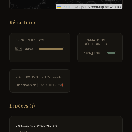
Leaflet
|
© OpenStreetMap © CARTO
Répartition
PRINCIPAUX PAYS
FORMATIONS
GÉOLOGIQUES
🇨🇳 Chine
1
Fengjiahe
1
DISTRIBUTION TEMPORELLE
Pliensbachien
(192.9–184.2 Ma)
1
Espèces (1)
Irisosaurus yimenensis
193 Ma