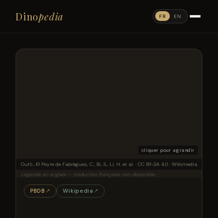
Dino
pedia
FR
EN
cliquer pour agrandir
Outline of Irisosaurus yimenensis displaying the preserved material. The most informative elements are figured. (a) Outline; (b) Tooth; (c) Left maxilla; (d) Middle cervical; (e) Posterior cervical; (f) Anterior dorsal; (g) Middle dorsal neural spine; (h) Right scapula; (i) Right humerus; (j) Right ulna; (k) Right manus. Scale bars = 1 m (a); 1 cm (b); 5 cm (c–g); 10 cm (h–k).
© Peyre de Fabrègues, C., Bi, S., Li, H. et al. · CC BY-SA 4.0 · Wikimedia
Légende en anglais — traduction française non disponible.
PBDB
↗
Wikipedia
↗