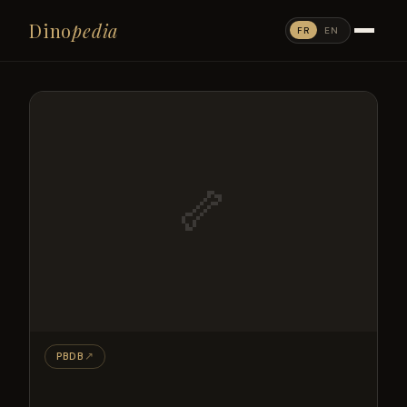
Dino
pedia
FR
EN
🦴
PBDB
↗