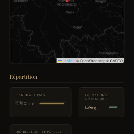
Leaflet
|
© OpenStreetMap © CARTO
Répartition
PRINCIPAUX PAYS
FORMATIONS
GÉOLOGIQUES
🇨🇳 Chine
1
Lufeng
1
DISTRIBUTION TEMPORELLE