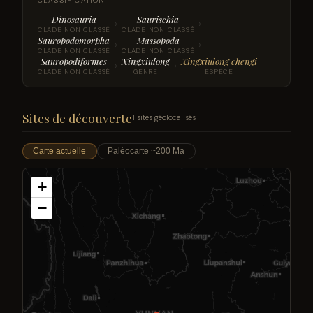
CLASSIFICATION
Dinosauria
Saurischia
›
›
CLADE NON CLASSÉ
CLADE NON CLASSÉ
Sauropodomorpha
Massopoda
›
›
CLADE NON CLASSÉ
CLADE NON CLASSÉ
Sauropodiformes
Xingxiulong
Xingxiulong chengi
›
›
CLADE NON CLASSÉ
GENRE
ESPÈCE
Sites de découverte
1 sites géolocalisés
Carte actuelle
Paléocarte ~200 Ma
+
−