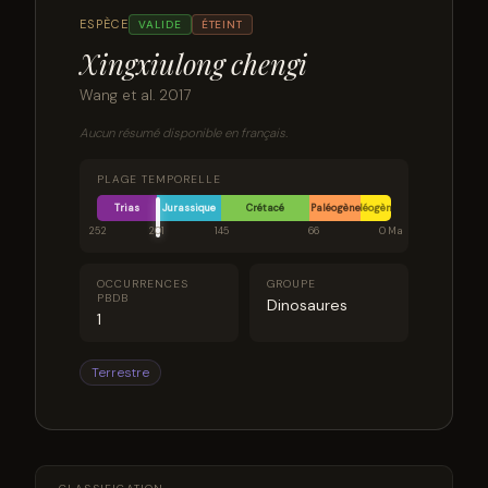
ESPÈCE
VALIDE
ÉTEINT
Xingxiulong chengi
Wang et al. 2017
Aucun résumé disponible en français.
PLAGE TEMPORELLE
Trias
Jurassique
Crétacé
Paléogène
Néogène
252
201
145
66
0 Ma
OCCURRENCES
GROUPE
PBDB
Dinosaures
1
Terrestre