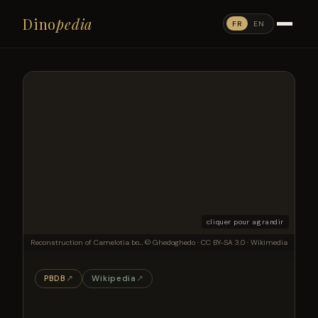
Dino
pedia
FR
EN
cliquer pour agrandir
Reconstruction of Camelotia borealis, a "melanorosaurid"
© Ghedoghedo · CC BY-SA 3.0 · Wikimedia
PBDB
↗
Wikipedia
↗