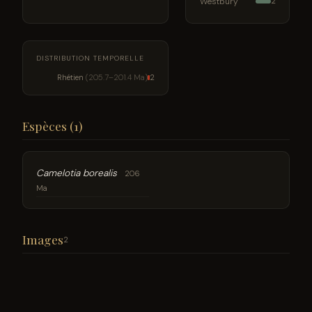
Westbury
2
DISTRIBUTION TEMPORELLE
Rhétien
(205.7–201.4 Ma)
2
Espèces (1)
Camelotia borealis
206
Ma
Images
2