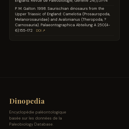
England. Revue de Paléobiologie, Genève 24(1):51-74
P. M. Galton. 1998. Saurischian dinosaurs from the
Upper Triassic of England: Camelotia (Prosauropoda,
Melanorosauridae) and Avalonianus (Theropoda, ?
Carnosauria). Palaeontographica Abteilung A 250(4-
6):155-172
DOI ↗
Dinopedia
Encyclopédie paléontologique
basée sur les données de la
Paleobiology Database.