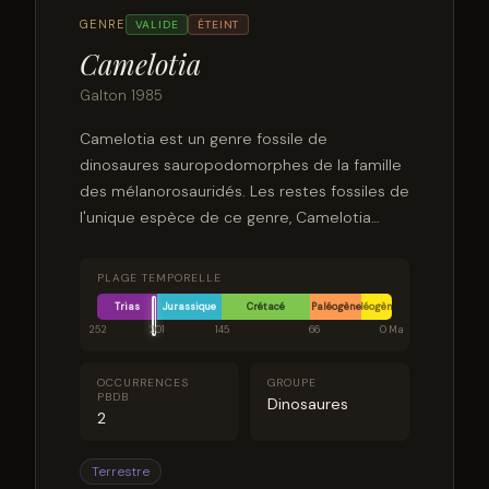
GENRE
VALIDE
ÉTEINT
Camelotia
Galton 1985
Camelotia est un genre fossile de
dinosaures sauropodomorphes de la famille
des mélanorosauridés. Les restes fossiles de
l'unique espèce de ce genre, Camelotia
borealis, ont été découverts au Royaume-
Uni dans des couches géologiques du
PLAGE TEMPORELLE
Rhétien, dernier étage du Trias supérieur,
Trias
Jurassique
Crétacé
Paléogène
Néogène
âgées d'environ 201 à 205 millions d'années.
252
201
145
66
0 Ma
OCCURRENCES
GROUPE
PBDB
Dinosaures
2
Terrestre