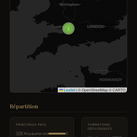
2
Leaflet
|
© OpenStreetMap © CARTO
Répartition
PRINCIPAUX PAYS
FORMATIONS
GÉOLOGIQUES
🇬🇧 Royaume-Uni
2