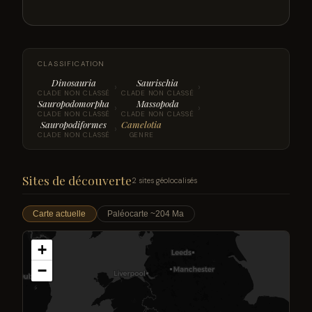
CLASSIFICATION
Dinosauria
Saurischia
›
›
CLADE NON CLASSÉ
CLADE NON CLASSÉ
Sauropodomorpha
Massopoda
›
›
CLADE NON CLASSÉ
CLADE NON CLASSÉ
Sauropodiformes
Camelotia
›
CLADE NON CLASSÉ
GENRE
Sites de découverte
2 sites géolocalisés
Carte actuelle
Paléocarte ~204 Ma
+
−