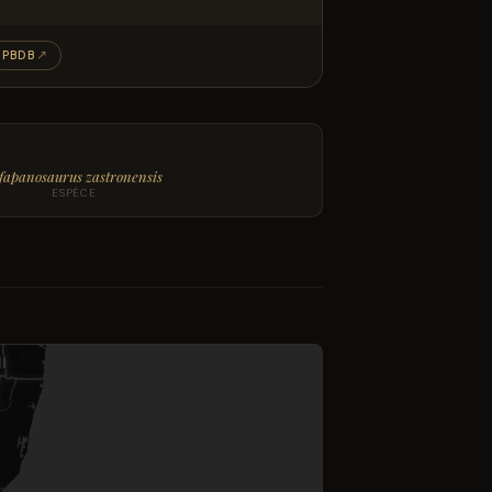
PBDB
↗
fapanosaurus zastronensis
ESPÈCE