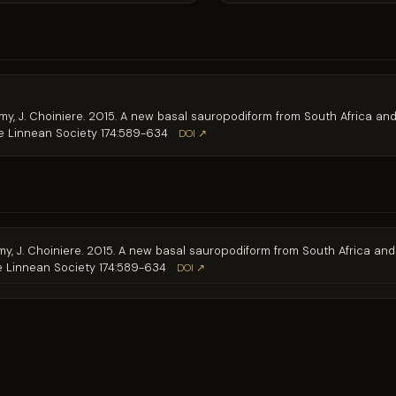
samy, J. Choiniere. 2015. A new basal sauropodiform from South Africa an
e Linnean Society 174:589-634
DOI ↗
samy, J. Choiniere. 2015. A new basal sauropodiform from South Africa an
e Linnean Society 174:589-634
DOI ↗