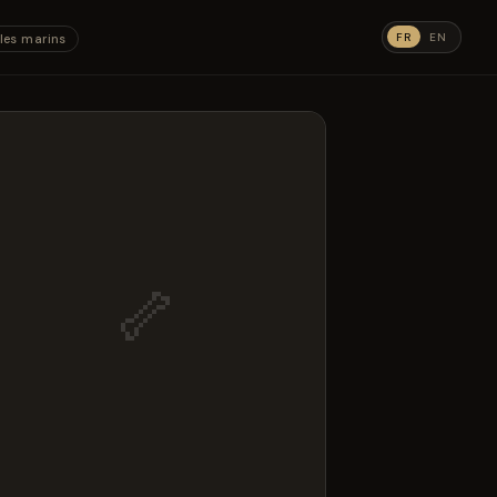
FR
EN
les marins
🦴