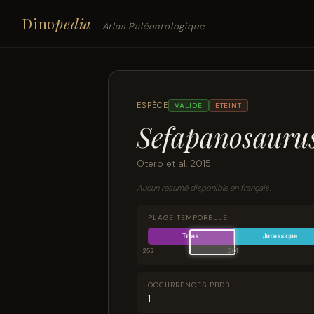
Dino
pedia
Atlas Paléontologique
ESPÈCE
VALIDE
ÉTEINT
Sefapanosaurus
Otero et al. 2015
Aucun résumé disponible en français.
PLAGE TEMPORELLE
Trias
Jurassique
252
201
OCCURRENCES PBDB
1