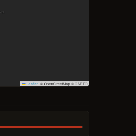
Leaflet
|
© OpenStreetMap © CARTO
1