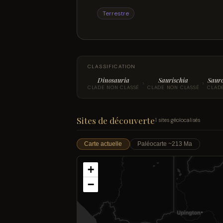
Terrestre
CLASSIFICATION
Dinosauria
Saurischia
Saur
›
›
CLADE NON CLASSÉ
CLADE NON CLASSÉ
CLAD
Sites de découverte
1 sites géolocalisés
Carte actuelle
Paléocarte ~213 Ma
+
−