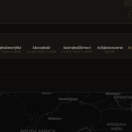
opodomorpha
Massopoda
Sauropodiformes
Sefapanosaurus
Se
›
›
›
›
E NON CLASSÉ
CLADE NON CLASSÉ
CLADE NON CLASSÉ
GENRE