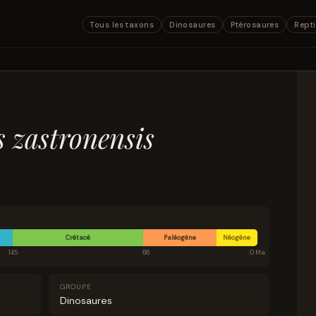
Tous les taxons
Dinosaures
Ptérosaures
Repti
 zastronensis
Crétacé
Paléogène
Néogène
145
66
0 Ma
GROUPE
Dinosaures