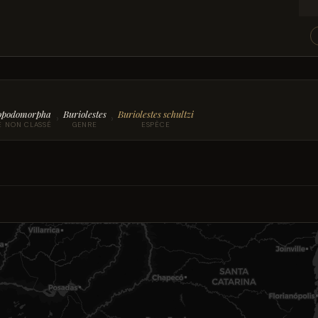
opodomorpha
Buriolestes
Buriolestes schultzi
›
›
E NON CLASSÉ
GENRE
ESPÈCE