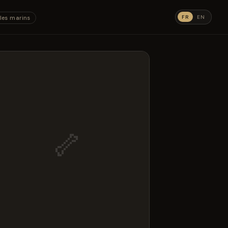
FR
EN
les marins
🦴