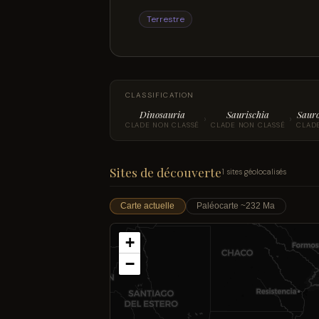
Terrestre
CLASSIFICATION
Dinosauria
Saurischia
Saur
›
›
CLADE NON CLASSÉ
CLADE NON CLASSÉ
CLAD
Sites de découverte
1 sites géolocalisés
Carte actuelle
Paléocarte ~232 Ma
+
−