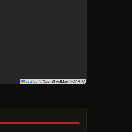
Leaflet
|
© OpenStreetMap © CARTO
1