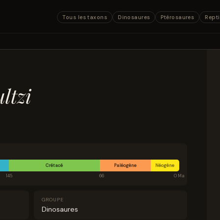
Tous les taxons
Dinosaures
Ptérosaures
Repti
ultzi
Crétacé
Paléogène
Néogène
145
66
0 Ma
GROUPE
Dinosaures