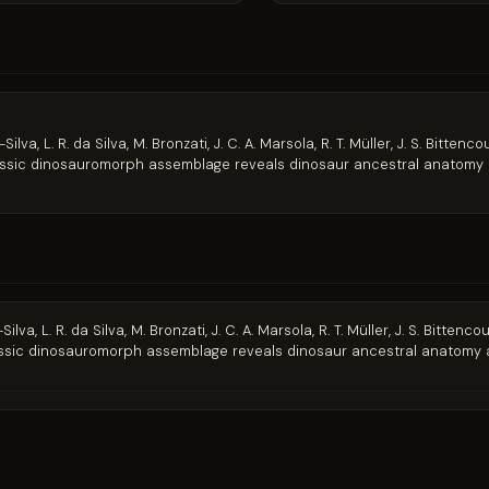
ilva, L. R. da Silva, M. Bronzati, J. C. A. Marsola, R. T. Müller, J. S. Bittencou
Triassic dinosauromorph assemblage reveals dinosaur ancestral anatomy 
ilva, L. R. da Silva, M. Bronzati, J. C. A. Marsola, R. T. Müller, J. S. Bittencour
riassic dinosauromorph assemblage reveals dinosaur ancestral anatomy 