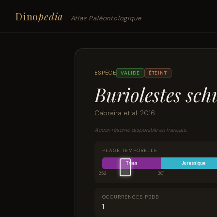
Dino
pedia
Atlas Paléontologique
ESPÈCE
VALIDE
ÉTEINT
Buriolestes sch
Cabreira et al. 2016
Aucun résumé disponible en français.
PLAGE TEMPORELLE
Trias
Jurassique
252
201
OCCURRENCES PBDB
1