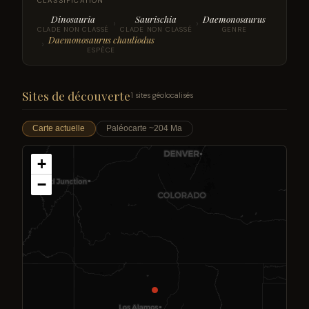
CLASSIFICATION
Dinosauria
Saurischia
Daemonosaurus
›
›
CLADE NON CLASSÉ
CLADE NON CLASSÉ
GENRE
Daemonosaurus chauliodus
›
ESPÈCE
Sites de découverte
1 sites géolocalisés
Carte actuelle
Paléocarte ~204 Ma
+
−