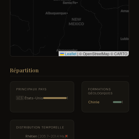
Leaflet
|
© OpenStreetMap © CARTO
Répartition
PRINCIPAUX PAYS
FORMATIONS
GÉOLOGIQUES
🇺🇸 États-Unis
1
Chinle
1
DISTRIBUTION TEMPORELLE
Rhétien
(205.7–201.4 Ma)
1