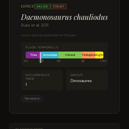
ESPÈCE
VALIDE
ÉTEINT
Daemonosaurus chauliodus
Sues et al. 2011
Aucun résumé disponible en français.
PLAGE TEMPORELLE
Trias
Jurassique
Crétacé
Paléogène
Néogène
252
201
145
66
0 Ma
OCCURRENCES
GROUPE
PBDB
Dinosaures
1
Terrestre