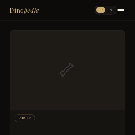
Dino
pedia
FR
EN
🦴
PBDB
↗