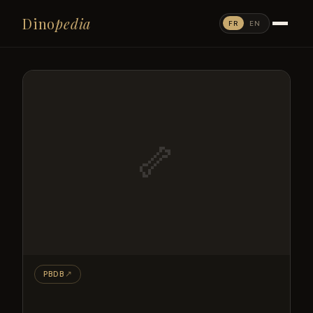
Dino
pedia
FR
EN
🦴
PBDB
↗