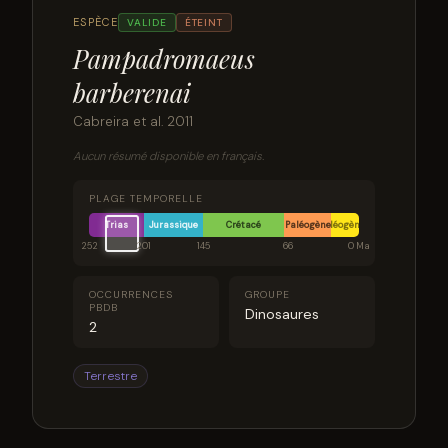
ESPÈCE
VALIDE
ÉTEINT
Pampadromaeus
barberenai
Cabreira et al. 2011
Aucun résumé disponible en français.
PLAGE TEMPORELLE
Trias
Jurassique
Crétacé
Paléogène
Néogène
252
201
145
66
0 Ma
OCCURRENCES
GROUPE
PBDB
Dinosaures
2
Terrestre