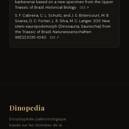
barberenai based on a new specimen from the Upper
Triassic of Brazil. Historical Biology
DOI ↗
S. F. Cabreira, C. L. Schultz, and J. S. Bittencourt, M. B.
Soares, D. C. Fortier, L. R. Silva, M. C. Langer. 2011. New
stem-sauropodomorph (Dinosauria, Saurischia) from
the Triassic of Brazil. Naturwissenschaften
98(12):1035-1040
DOI ↗
Dinopedia
Encyclopédie paléontologique
basée sur les données de la