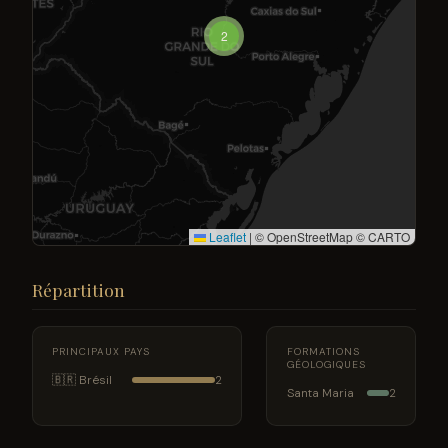
2
Leaflet
|
© OpenStreetMap © CARTO
Répartition
PRINCIPAUX PAYS
FORMATIONS
GÉOLOGIQUES
🇧🇷 Brésil
2
Santa Maria
2