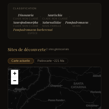
CLASSIFICATION
Dinosauria
Saurischia
›
›
CLADE NON CLASSÉ
CLADE NON CLASSÉ
Sauropodomorpha
Saturnaliidae
Pampadromaeus
›
›
›
CLADE NON CLASSÉ
SOUS-FAMILLE
GENRE
Pampadromaeus barberenai
ESPÈCE
Sites de découverte
2 sites géolocalisés
Carte actuelle
Paléocarte ~221 Ma
+
−