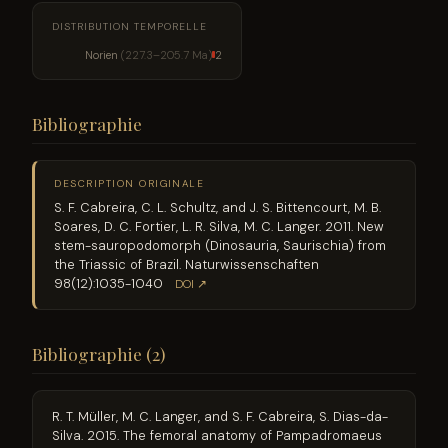
DISTRIBUTION TEMPORELLE
Norien
(227.3–205.7 Ma)
2
Bibliographie
DESCRIPTION ORIGINALE
S. F. Cabreira, C. L. Schultz, and J. S. Bittencourt, M. B.
Soares, D. C. Fortier, L. R. Silva, M. C. Langer. 2011. New
stem-sauropodomorph (Dinosauria, Saurischia) from
the Triassic of Brazil. Naturwissenschaften
98(12):1035-1040
DOI ↗
Bibliographie (2)
R. T. Müller, M. C. Langer, and S. F. Cabreira, S. Dias-da-
Silva. 2015. The femoral anatomy of Pampadromaeus