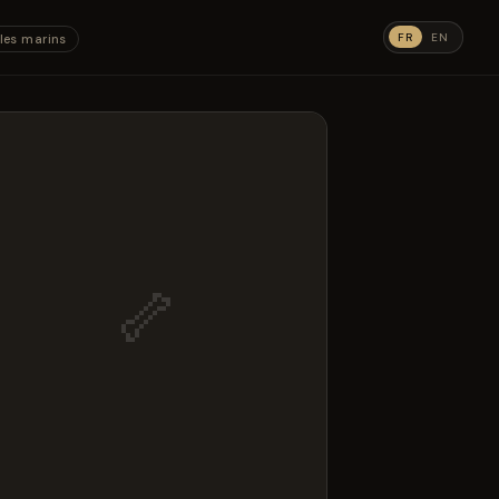
FR
EN
les marins
🦴