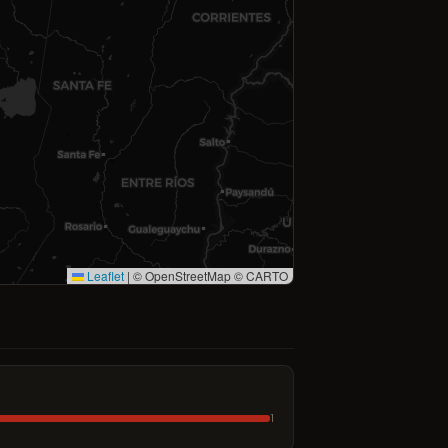
Leaflet
|
© OpenStreetMap © CARTO
1