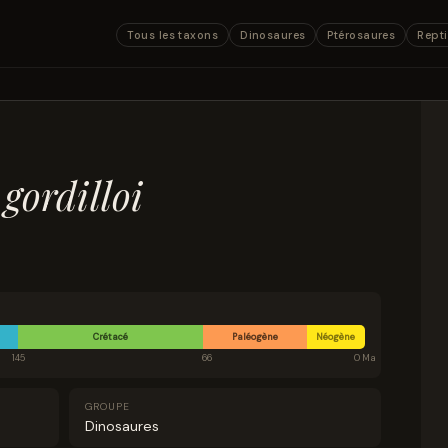
Tous les taxons
Dinosaures
Ptérosaures
Repti
gordilloi
Crétacé
Paléogène
Néogène
145
66
0 Ma
GROUPE
Dinosaures