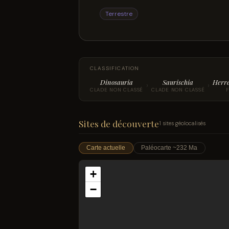
Terrestre
CLASSIFICATION
Dinosauria
Saurischia
Herr
›
›
CLADE NON CLASSÉ
CLADE NON CLASSÉ
Sites de découverte
1 sites géolocalisés
Carte actuelle
Paléocarte ~232 Ma
+
−