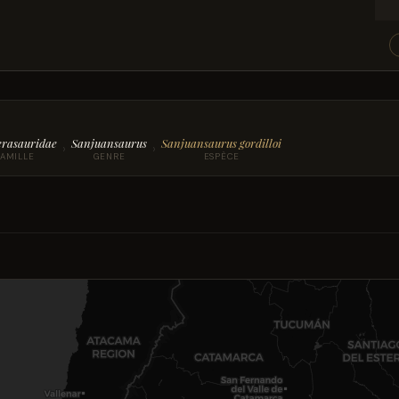
erasauridae
Sanjuansaurus
Sanjuansaurus gordilloi
›
›
FAMILLE
GENRE
ESPÈCE