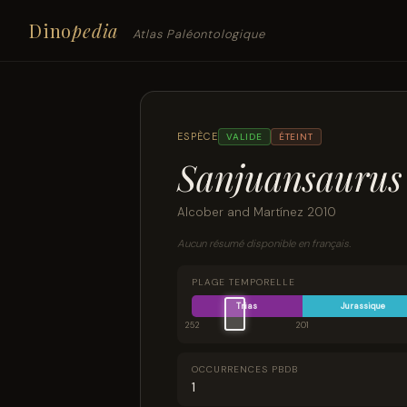
Dino
pedia
Atlas Paléontologique
ESPÈCE
VALIDE
ÉTEINT
Sanjuansaurus 
Alcober and Martínez 2010
Aucun résumé disponible en français.
PLAGE TEMPORELLE
Trias
Jurassique
252
201
OCCURRENCES PBDB
1