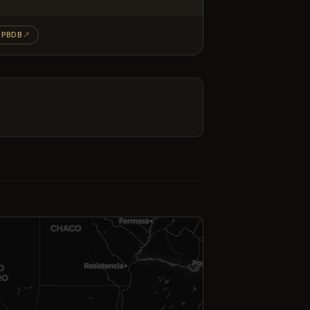
PBDB
↗