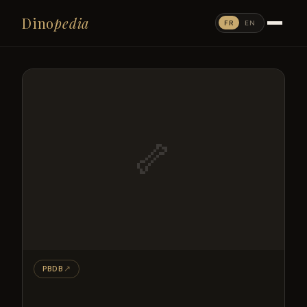
Dino
pedia
FR
EN
🦴
PBDB
↗