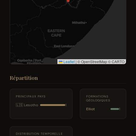
Leaflet
|
© OpenStreetMap © CARTO
Répartition
PRINCIPAUX PAYS
FORMATIONS
GÉOLOGIQUES
🇱🇸 Lesotho
1
Elliot
1
DISTRIBUTION TEMPORELLE