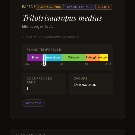
ESPÈCE
ICHNOGENRE
TAXON FORMEL
ÉTEINT
Tritotrisauropus medius
Ellenberger 1970
Aucun résumé disponible en français.
PLAGE TEMPORELLE
Trias
Jurassique
Crétacé
Paléogène
Néogène
252
201
145
66
0 Ma
OCCURRENCES
GROUPE
PBDB
Dinosaures
1
Terrestre