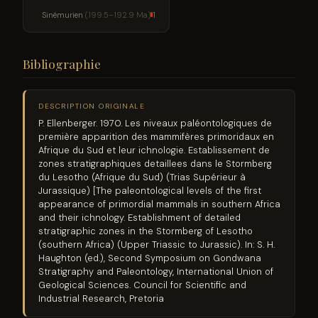
Sinémurien
(199.5–192.9 Ma)
1
Bibliographie
DESCRIPTION ORIGINALE
P. Ellenberger. 1970. Les niveaux paléontologiques de
première apparition des mammifères primoridaux en
Afrique du Sud et leur ichnologie. Establissement de
zones stratigraphiques detaillees dans le Stormberg
du Lesotho (Afrique du Sud) (Trias Supérieur à
Jurassique) [The paleontological levels of the first
appearance of primordial mammals in southern Africa
and their ichnology. Establishment of detailed
stratigraphic zones in the Stormberg of Lesotho
(southern Africa) (Upper Triassic to Jurassic). In: S. H.
Haughton (ed.), Second Symposium on Gondwana
Stratigraphy and Paleontology, International Union of
Geological Sciences. Council for Scientific and
Industrial Research, Pretoria