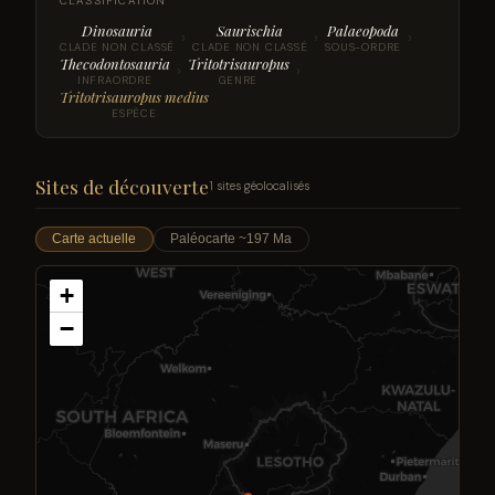
CLASSIFICATION
Dinosauria
Saurischia
Palaeopoda
›
›
›
CLADE NON CLASSÉ
CLADE NON CLASSÉ
SOUS-ORDRE
Thecodontosauria
Tritotrisauropus
›
›
INFRAORDRE
GENRE
Tritotrisauropus medius
ESPÈCE
Sites de découverte
1 sites géolocalisés
Carte actuelle
Paléocarte ~197 Ma
+
−