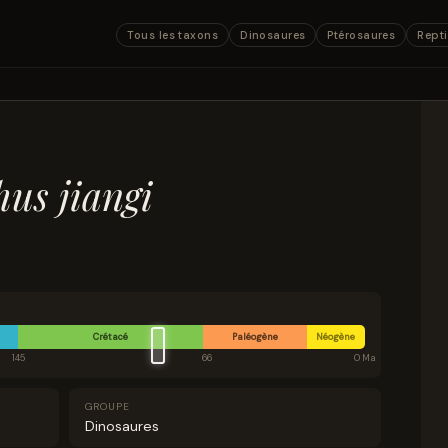
Tous les taxons
Dinosaures
Ptérosaures
Repti
hus jiangi
Crétacé
Paléogène
Néogène
145
66
0 Ma
GROUPE
Dinosaures