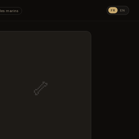
FR
EN
les marins
🦴