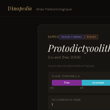
Dino
pedia
Atlas Paléontologique
ESPÈCE
TAXON FORMEL
ÉTEINT
Protodictyoolit
(Liu and Zhao 2004)
Aucun résumé disponible en français.
PLAGE TEMPORELLE
Trias
Jurassique
252
201
OCCURRENCES PBDB
1