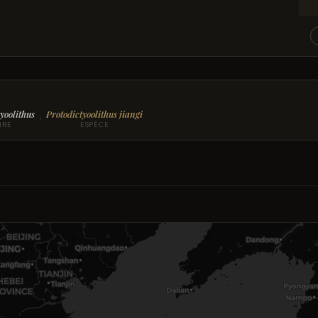
yoolithus
Protodictyoolithus jiangi
›
NRE
ESPÈCE