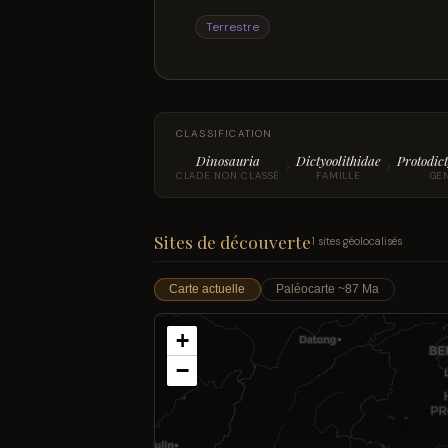
Terrestre
CLASSIFICATION
Dinosauria
Dictyoolithidae
Protodict
›
›
CLADE NON CLASSÉ
FAMILLE
GE
Sites de découverte
1 sites géolocalisés
Carte actuelle
Paléocarte ~87 Ma
+
−