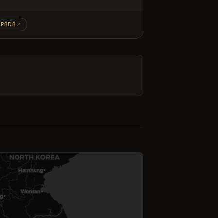
PBDB
↗