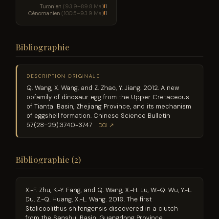
Turonien
(93.9–89.8 Ma)
1
Cénomanien
(100.5–93.9 Ma)
1
Bibliographie
DESCRIPTION ORIGINALE
Q. Wang, X. Wang, and Z. Zhao, Y. Jiang. 2012. A new
oofamily of dinosaur egg from the Upper Cretaceous
of Tiantai Basin, Zhejiang Province, and its mechanism
of eggshell formation. Chinese Science Bulletin
57(28–29):3740-3747
DOI ↗
Bibliographie (2)
X.-F. Zhu, K.-Y. Fang, and Q. Wang, X.-H. Lu, W.-Q. Wu, Y.-L.
Du, Z.-Q. Huang, X.-L. Wang. 2019. The first
Stalicoolithus shifengensis discovered in a clutch
from the Sanshui Basin, Guangdong Province.