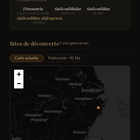
CLASSIFICATION
Dinosauria
Stalicoolithidae
Stalicoolithus
›
›
›
CLADE NON CLASSÉ
FAMILLE
GENRE
Stalicoolithus shifengensis
ESPÈCE
Sites de découverte
2 sites géolocalisés
Carte actuelle
Paléocarte ~92 Ma
+
−