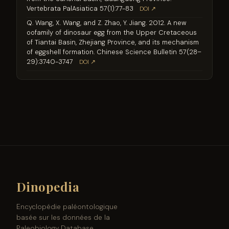
Vertebrata PalAsiatica 57(1):77-83
DOI ↗
Q. Wang, X. Wang, and Z. Zhao, Y. Jiang. 2012. A new
oofamily of dinosaur egg from the Upper Cretaceous
of Tiantai Basin, Zhejiang Province, and its mechanism
of eggshell formation. Chinese Science Bulletin 57(28–
29):3740-3747
DOI ↗
Dinopedia
Encyclopédie paléontologique
basée sur les données de la
Paleobiology Database.