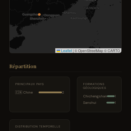
Leaflet
|
© OpenStreetMap © CARTO
Répartition
PRINCIPAUX PAYS
FORMATIONS
GÉOLOGIQUES
🇨🇳 Chine
2
Chichengshan
1
Sanshui
1
DISTRIBUTION TEMPORELLE