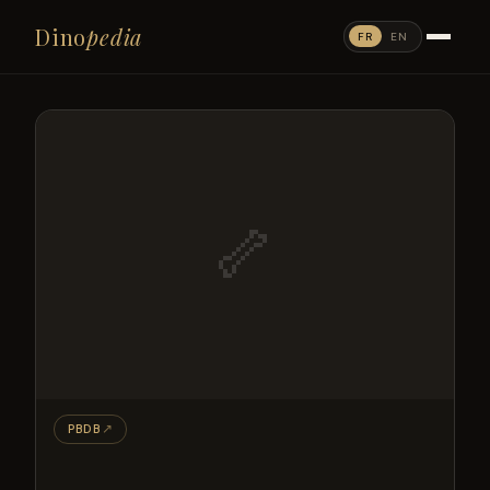
Dino
pedia
FR
EN
🦴
PBDB
↗