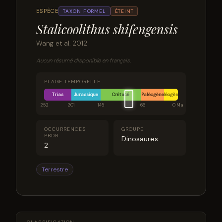
ESPÈCE
TAXON FORMEL
ÉTEINT
Stalicoolithus shifengensis
Wang et al. 2012
Aucun résumé disponible en français.
PLAGE TEMPORELLE
Trias
Jurassique
Crétacé
Paléogène
Néogène
252
201
145
66
0 Ma
OCCURRENCES
GROUPE
PBDB
Dinosaures
2
Terrestre